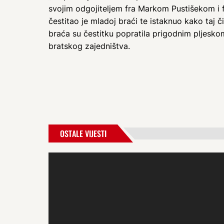
svojim odgojiteljem fra Markom Pustišekom i 
čestitao je mladoj braći te istaknuo kako taj 
braća su čestitku popratila prigodnim pljesko
bratskog zajedništva.
OSTALE VIJESTI