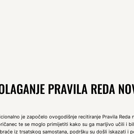
OLAGANJE PRAVILA REDA NO
icionalno je započelo ovogodišnje recitiranje Pravila Reda n
ričanec te se moglo primijetiti kako su ga marljivo učili i b
raće iz trsatskog samostana, podršku su došli iskazati i po