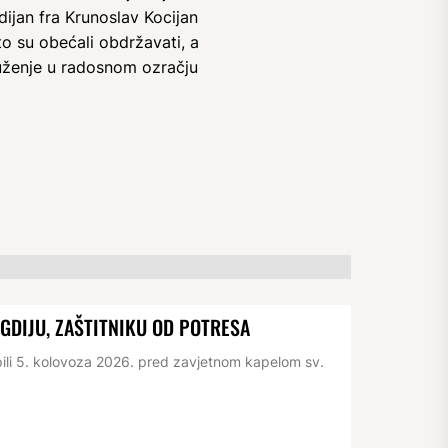
ijan fra Krunoslav Kocijan
to su obećali obdržavati, a
ruženje u radosnom ozračju
IGDIJU, ZAŠTITNIKU OD POTRESA
pili 5. kolovoza 2026. pred zavjetnom kapelom sv.