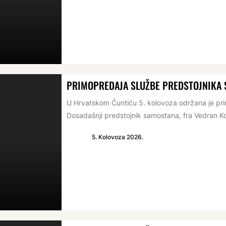
PRIMOPREDAJA SLUŽBE PREDSTOJNIKA
U Hrvatskom Čuntiću 5. kolovoza održana je p
Dosadašnji predstojnik samostana, fra Vedran Ko
5. Kolovoza 2026.