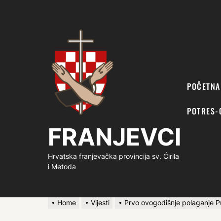
FRANJEVCI
POČETNA
POTRES-
FRANJEVCI
Hrvatska franjevačka provincija sv. Ćirila
i Metoda
Home
Vijesti
Prvo ovogodišnje polaganje P