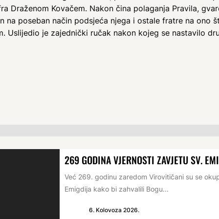
fra Draženom Kovačem. Nakon čina polaganja Pravila, gvard
čin na poseban način podsjeća njega i ostale fratre na ono š
m. Uslijedio je zajednički ručak nakon kojeg se nastavilo d
269 GODINA VJERNOSTI ZAVJETU SV. EM
Već 269. godinu zaredom Virovitičani su se oku
Emigdija kako bi zahvalili Bogu...
6. Kolovoza 2026.