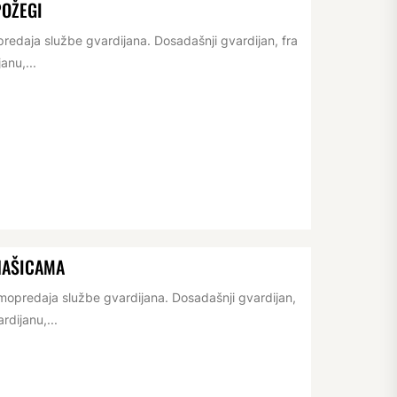
POŽEGI
redaja službe gvardijana. Dosadašnji gvardijan, fra
anu,...
NAŠICAMA
opredaja službe gvardijana. Dosadašnji gvardijan,
rdijanu,...