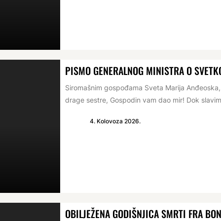
PISMO GENERALNOG MINISTRA O SVETKO
Siromašnim gospođama Sveta Marija Anđeoska, 1
drage sestre, Gospodin vam dao mir! Dok slavim
4. Kolovoza 2026.
OBILJEŽENA GODIŠNJICA SMRTI FRA BO