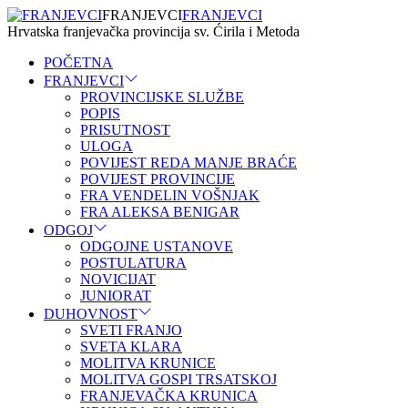
FRANJEVCI
FRANJEVCI
Hrvatska franjevačka provincija sv. Ćirila i Metoda
POČETNA
FRANJEVCI
PROVINCIJSKE SLUŽBE
POPIS
PRISUTNOST
ULOGA
POVIJEST REDA MANJE BRAĆE
POVIJEST PROVINCIJE
FRA VENDELIN VOŠNJAK
FRA ALEKSA BENIGAR
ODGOJ
ODGOJNE USTANOVE
POSTULATURA
NOVICIJAT
JUNIORAT
DUHOVNOST
SVETI FRANJO
SVETA KLARA
MOLITVA KRUNICE
MOLITVA GOSPI TRSATSKOJ
FRANJEVAČKA KRUNICA