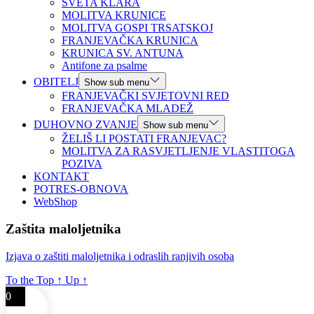
SVETA KLARA
MOLITVA KRUNICE
MOLITVA GOSPI TRSATSKOJ
FRANJEVAČKA KRUNICA
KRUNICA SV. ANTUNA
Antifone za psalme
OBITELJ
Show sub menu
FRANJEVAČKI SVJETOVNI RED
FRANJEVAČKA MLADEŽ
DUHOVNO ZVANJE
Show sub menu
ŽELIŠ LI POSTATI FRANJEVAC?
MOLITVA ZA RASVJETLJENJE VLASTITOGA
POZIVA
KONTAKT
POTRES-OBNOVA
WebShop
Zaštita maloljetnika
Izjava o zaštiti maloljetnika i odraslih ranjivih osoba
To the Top
↑
Up
↑
0