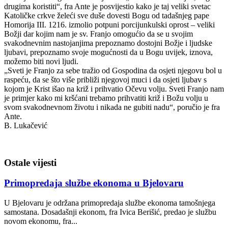
drugima koristiti“, fra Ante je posvijestio kako je taj veliki svetac
Katoličke crkve želeći sve duše dovesti Bogu od tadašnjeg pape
Homorija III. 1216. izmolio potpuni porcijunkulski oprost – veliki
Božji dar kojim nam je sv. Franjo omogućio da se u svojim
svakodnevnim nastojanjima prepoznamo dostojni Božje i ljudske
ljubavi, prepoznamo svoje mogućnosti da u Bogu uvijek, iznova,
možemo biti novi ljudi.
„Sveti je Franjo za sebe tražio od Gospodina da osjeti njegovu bol u
raspeću, da se što više približi njegovoj muci i da osjeti ljubav s
kojom je Krist išao na križ i prihvatio Očevu volju. Sveti Franjo nam
je primjer kako mi kršćani trebamo prihvatiti križ i Božu volju u
svom svakodnevnom životu i nikada ne gubiti nadu“, poručio je fra
Ante.
B. Lukačević
Ostale vijesti
Primopredaja službe ekonoma u Bjelovaru
U Bjelovaru je održana primopredaja službe ekonoma tamošnjega
samostana. Dosadašnji ekonom, fra Ivica Berišić, predao je službu
novom ekonomu, fra...