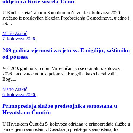
obljetnica Kuće susreta Tabor
U Kući susreta Tabor u Samoboru u četvrtak 6. kolovoza 2026.
svečano je proslavljen blagdan Preobraženja Gospodinova, ujedno i
29....
Mario Zrakić
7. kolovoza 2026.
269 godina vjernosti zavjetu sv. Emigdiju, zaštitniku
od potresa
Već 269. godinu zaredom Virovitičani su se okupili 5. kolovoza
2026. pred zavjetnom kapelom sv. Emigdija kako bi zahvalili
Bogu...
Mario Zrakić
6. kolovoza 2026.
Primopredaja službe predstojnika samostana u
Hrvatskom Čuntiću
U Hrvatskom Čuntiću 5. kolovoza održana je primopredaja službe u
tamošnjemu samostanu. Dosadašnji predstojnik samostana, fra