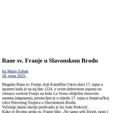
Rane sv. Franje u Slavonskom Brodu
fra Mario Zubak
18. rujna 2025.
Blagdan Rana sv. Franje, koji Katolička Crkva slavi 17. rujna u
spomen kada je na taj dan 1224. u svom duhovnom usponu na
vrhunce svetosti Franjo na brdu La Verna obilježen Isusovim
ranama (stigmama), proslavljen je u srijedu 17. rujna u franjevačkoj
crkvi Presvetog Trojstva u Slavonskom Brodu.
Večernje misno slavlje predvodio je fra Ante Perković.
Kako je životno geslo sv. Franje bilo: „Ne samo sebi živjeti, nego i