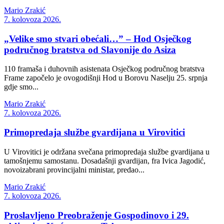
Mario Zrakić
7. kolovoza 2026.
„Velike smo stvari obećali…” – Hod Osječkog
područnog bratstva od Slavonije do Asiza
110 framaša i duhovnih asistenata Osječkog područnog bratstva
Frame započelo je ovogodišnji Hod u Borovu Naselju 25. srpnja
gdje smo...
Mario Zrakić
7. kolovoza 2026.
Primopredaja službe gvardijana u Virovitici
U Virovitici je održana svečana primopredaja službe gvardijana u
tamošnjemu samostanu. Dosadašnji gvardijan, fra Ivica Jagodić,
novoizabrani provincijalni ministar, predao...
Mario Zrakić
7. kolovoza 2026.
Proslavljeno Preobraženje Gospodinovo i 29.