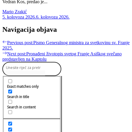
Vedran Kos, predao je...
Mario Zrakić
5. kolovoza 2026.
6. kolovoza 2026.
Navigacija objava
Previous post:
Pismo Generalnog ministra za svetkovinu sv. Franje
2025.
Next post:
Pronađeni životopis svetog Franje Asiškog svečano
predstavljen na Kaptolu
Exact matches only
Search in title
Search in content