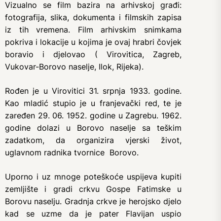
Vizualno se film bazira na arhivskoj građi:
fotografija, slika, dokumenta i filmskih zapisa
iz tih vremena. Film arhivskim snimkama
pokriva i lokacije u kojima je ovaj hrabri čovjek
boravio i djelovao ( Virovitica, Zagreb,
Vukovar-Borovo naselje, Ilok, Rijeka).
Rođen je u Virovitici 31. srpnja 1933. godine.
Kao mladić stupio je u franjevački red, te je
zaređen 29. 06. 1952. godine u Zagrebu. 1962.
godine dolazi u Borovo naselje sa teškim
zadatkom, da organizira vjerski život,
uglavnom radnika tvornice Borovo.
Uporno i uz mnoge poteškoće uspijeva kupiti
zemljište i gradi crkvu Gospe Fatimske u
Borovu naselju. Gradnja crkve je herojsko djelo
kad se uzme da je pater Flavijan uspio