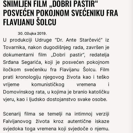
SNIMLJEN FILM „DOBRI PASTIR“
POSVEĆEN POKOJNOM SVEĆENIKU FRA
FLAVIJANU ŠOLCU
30. Ožujka 2019.
U produkciji Udruge ”Dr. Ante Starčević” iz
Tovarnika, nakon dugodišnjeg rada, završen je
dokumentarni film „Dobri pastir“, redatelja
Srđana Segarića, koji je posvećen pokojnom
iločkom svećeniku fra Flavijanu Šolcu. Film
prati kronologiju njegovog života kao i teško
vrijeme komunističkog vremena i
Domovinskog rata, u kojima je branio katoličku
vjeru, kao i ljudsko dostojanstvo svake osobe.
Scenarij filma se temelji na intimnoj verziji
Falvijanovog života kroz autentične iskaze
svjedoka toga vremena koji svjedoče o njemu.