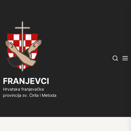
FRANJEVCI
Me
Search
FRANJEVCI
Hrvatska franjevačka
provincija sv. Ćirila i Metoda