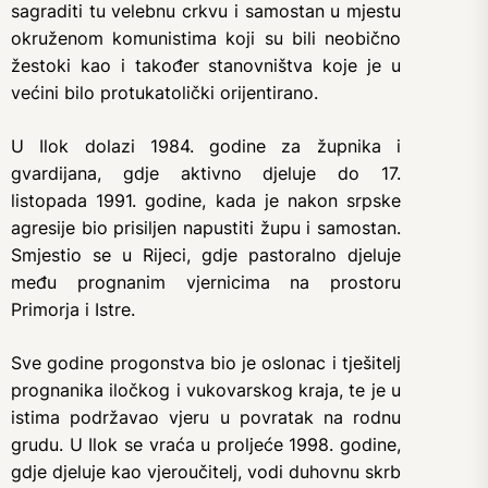
sagraditi tu velebnu crkvu i samostan u mjestu
okruženom komunistima koji su bili neobično
žestoki kao i također stanovništva koje je u
većini bilo protukatolički orijentirano.
U Ilok dolazi 1984. godine za župnika i
gvardijana, gdje aktivno djeluje do 17.
listopada 1991. godine, kada je nakon srpske
agresije bio prisiljen napustiti župu i samostan.
Smjestio se u Rijeci, gdje pastoralno djeluje
među prognanim vjernicima na prostoru
Primorja i Istre.
Sve godine progonstva bio je oslonac i tješitelj
prognanika iločkog i vukovarskog kraja, te je u
istima podržavao vjeru u povratak na rodnu
grudu. U Ilok se vraća u proljeće 1998. godine,
gdje djeluje kao vjeroučitelj, vodi duhovnu skrb