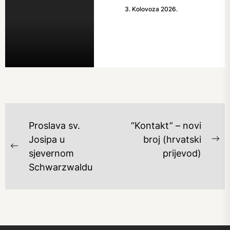
3. Kolovoza 2026.
NAVIGACIJA
Proslava sv.
“Kontakt” – novi
OBJAVA
Josipa u
broj (hrvatski
Ne
Previous
sjevernom
prijevod)
po
post:
Schwarzwaldu