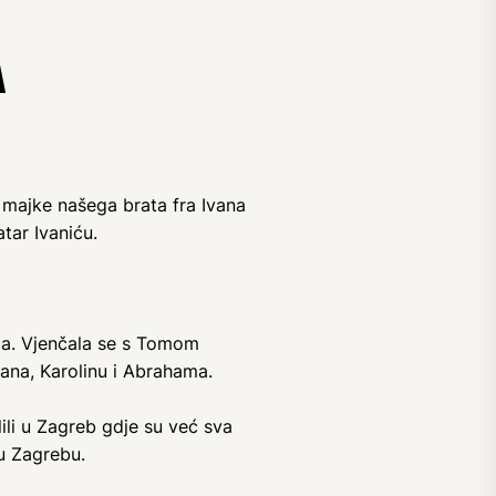
A
 majke našega brata fra Ivana
tar Ivaniću.
ića. Vjenčala se s Tomom
vana, Karolinu i Abrahama.
li u Zagreb gdje su već sva
 u Zagrebu.