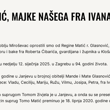
Ć, MAJKE NAŠEGA FRA IVAN
oblju Miroševac oprostili smo od Regine Matić r. Glasnović,
u i bake fra Roberta Ćibarića, gvardijana i župnika u Kloša
nedjelju 12. siječnja 2025. u Zagrebu u 94. godini života.
 godine u Janjevu u brojnoj obitelji Mande i Mate Glasnov
e: Vladu, Ceciliju, Mariju, Ružu, Vilmu, Josipa, Petra, fra I
 suprugom Tomom živjela je u Janjevu, a onda su se preseli
ezin suprug Tomo Matić preminuo je 18. lipnja 2020. godine