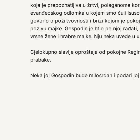
koja je prepoznatljiva u žrtvi, polaganome ko
evanđeoskog odlomka u kojem smo čuli Isusove r
govorio o požrtvovnosti i brizi kojom je pok
pozivu majke. Gospodin je htio po njoj rađati, 
vrsne žene i hrabre majke. Nju neka uvede u us
Cjelokupno slavlje oproštaja od pokojne Regin
prabake.
Neka joj Gospodin bude milosrdan i podari joj 