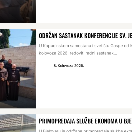
ODRŽAN SASTANAK KONFERENCIJE SV. 
U Kapucinskom samostanu i svetištu Gospe od Mi
kolovoza 2026. redoviti radni sastanak...
8. Kolovoza 2026.
PRIMOPREDAJA SLUŽBE EKONOMA U BJ
U Bjelovaru je održana primopredaja službe e