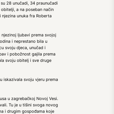
li su 28 unučadi, 34 praunučadi
 obitelji, a na poseban način
i njezina unuka fra Roberta
 njezinoj ljubavi prema svojoj
podina i neprestano bila u
rcu svoju djeca, unučad i
ubav i pobožnost gajila prema
la svoju obitelj i sve druge
šću iskazivala svoju vjeru prema
susa u zagrebačkoj Novoj Vesi.
vali. Tu je u tišini svoga novog
rama i drugim gospođama koje