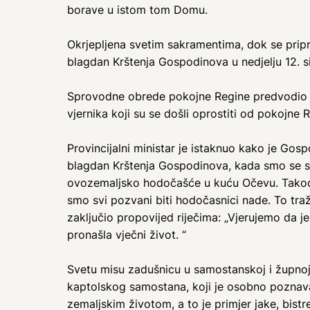
borave u istom tom Domu.
Okrjepljena svetim sakramentima, dok se prip
blagdan Krštenja Gospodinova u nedjelju 12. s
Sprovodne obrede pokojne Regine predvodio je 
vjernika koji su se došli oprostiti od pokojne 
Provincijalni ministar je istaknuo kako je Go
blagdan Krštenja Gospodinova, kada smo se sp
ovozemaljsko hodočašće u kuću Očevu. Također
smo svi pozvani biti hodočasnici nade. To traž
zaključio propovijed riječima: „Vjerujemo da 
pronašla vječni život. “
Svetu misu zadušnicu u samostanskoj i župnoj
kaptolskog samostana, koji je osobno poznavao
zemaljskim životom, a to je primjer jake, bistr