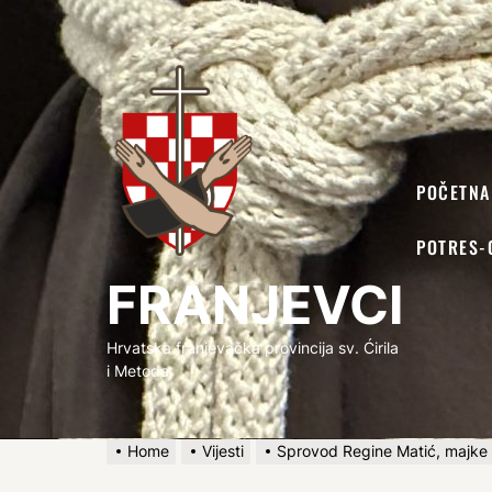
FRANJEVCI
POČETNA
POTRES-
FRANJEVCI
Hrvatska franjevačka provincija sv. Ćirila
i Metoda
Home
Vijesti
Sprovod Regine Matić, majke 