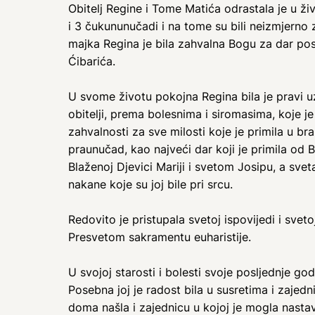
Obitelj Regine i Tome Matića odrastala je u živ
i 3 čukununučadi i na tome su bili neizmjerno z
majka Regina je bila zahvalna Bogu za dar pos
Ćibarića.
U svome životu pokojna Regina bila je pravi uzo
obitelji, prema bolesnima i siromasima, koje je 
zahvalnosti za sve milosti koje je primila u bra
praunučad, kao najveći dar koji je primila od 
Blaženoj Djevici Mariji i svetom Josipu, a sveta
nakane koje su joj bile pri srcu.
Redovito je pristupala svetoj ispovijedi i svet
Presvetom sakramentu euharistije.
U svojoj starosti i bolesti svoje posljednje g
Posebna joj je radost bila u susretima i zajedni
doma našla i zajednicu u kojoj je mogla nastav