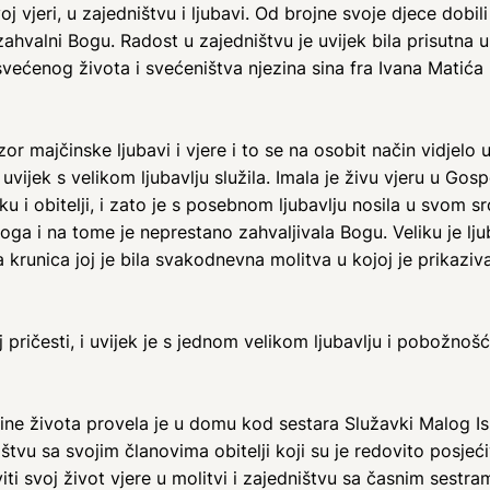
oj vjeri, u zajedništvu i ljubavi. Od brojne svoje djece dobi
ahvalni Bogu. Radost u zajedništvu je uvijek bila prisutna u
većenog života i svećeništva njezina sina fra Ivana Matića 
r majčinske ljubavi i vjere i to se na osobit način vidjelo u
uvijek s velikom ljubavlju služila. Imala je živu vjeru u Gos
ku i obitelji, i zato je s posebnom ljubavlju nosila u svom s
Boga i na tome je neprestano zahvaljivala Bogu. Veliku je lj
 krunica joj je bila svakodnevna molitva u kojoj je prikaziva
oj pričesti, i uvijek je s jednom velikom ljubavlju i pobožno
odine života provela je u domu kod sestara Služavki Malog I
štvu sa svojim članovima obitelji koji su je redovito posjeći
iti svoj život vjere u molitvi i zajedništvu sa časnim sest