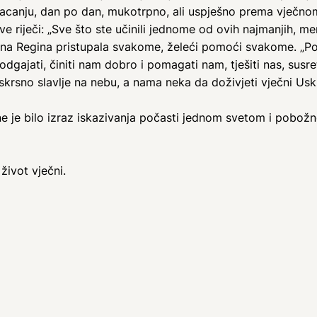
racanju, dan po dan, mukotrpno, ali uspješno prema vječnom
iječi: „Sve što ste učinili jednome od ovih najmanjih, meni
ojna Regina pristupala svakome, želeći pomoći svakome. „P
odgajati, činiti nam dobro i pomagati nam, tješiti nas, susre
krsno slavlje na nebu, a nama neka da doživjeti vječni Uskrs
e je bilo izraz iskazivanja počasti jednom svetom i pobož
život vječni.