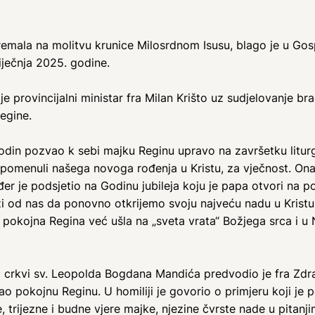
remala na molitvu krunice Milosrdnom Isusu, blago je u Go
iječnja 2025. godine.
provincijalni ministar fra Milan Krišto uz sudjelovanje br
Regine.
spodin pozvao k sebi majku Reginu upravo na završetku litu
omenuli našega novoga rođenja u Kristu, za vječnost. Ona 
 je podsjetio na Godinu jubileja koju je papa otvori na p
i od nas da ponovno otkrijemo svoju najveću nadu u Kristu. 
je pokojna Regina već ušla na „sveta vrata“ Božjega srca i
 crkvi sv. Leopolda Bogdana Mandića predvodio je fra Zdra
 pokojnu Reginu. U homiliji je govorio o primjeru koji je 
e, trijezne i budne vjere majke, njezine čvrste nade u pitan