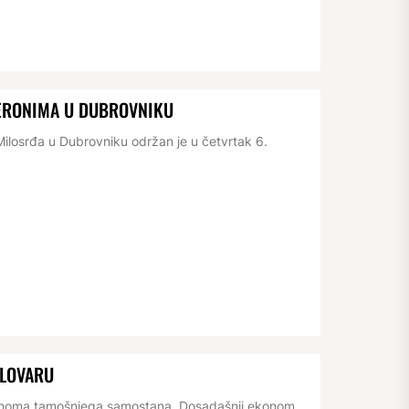
JERONIMA U DUBROVNIKU
losrđa u Dubrovniku održan je u četvrtak 6.
ELOVARU
konoma tamošnjega samostana. Dosadašnji ekonom,