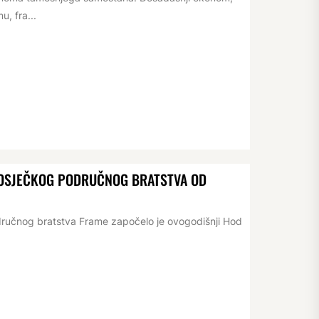
, fra...
D OSJEČKOG PODRUČNOG BRATSTVA OD
dručnog bratstva Frame započelo je ovogodišnji Hod