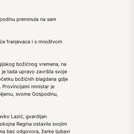
spodinu preminula na sam
aće franjevaca i s mnoštvom
rgijskog božićnog vremena, na
je tada upravo završila svoje
očetku božićnih blagdana gdje
Provincijalni ministar je
 u Njemu, svome Gospodinu,
vko Lazić, gvardijan
pokojna Regina ostavila svojim
jima bez odgovora, žarke ljubavi