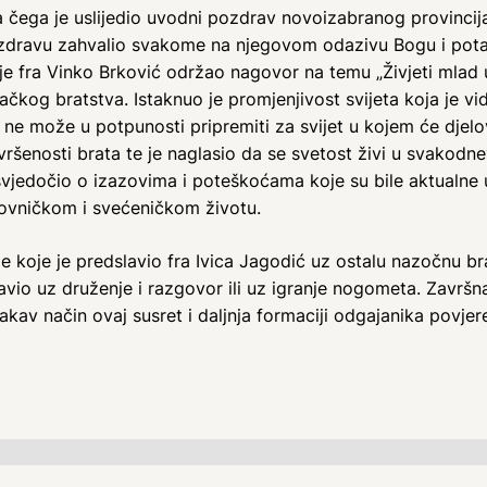
 čega je uslijedio uvodni pozdrav novoizabranog provincijal
pozdravu zahvalio svakome na njegovom odazivu Bogu i pot
 je fra Vinko Brković održao nagovor na temu „Živjeti mlad 
kog bratstva. Istaknuo je promjenjivost svijeta koja je vidl
 ne može u potpunosti pripremiti za svijet u kojem će djelo
vršenosti brata te je naglasio da se svetost živi u svakodn
osvjedočio o izazovima i poteškoćama koje su bile aktualne u
ovničkom i svećeničkom životu.
je koje je predslavio fra Ivica Jagodić uz ostalu nazočnu bra
avio uz druženje i razgovor ili uz igranje nogometa. Završna
akav način ovaj susret i daljnja formaciji odgajanika povjere