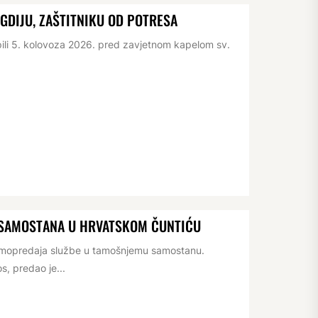
IGDIJU, ZAŠTITNIKU OD POTRESA
pili 5. kolovoza 2026. pred zavjetnom kapelom sv.
 SAMOSTANA U HRVATSKOM ČUNTIĆU
rimopredaja službe u tamošnjemu samostanu.
s, predao je...