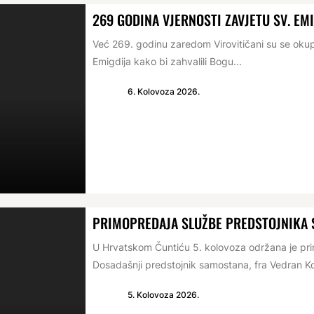
269 GODINA VJERNOSTI ZAVJETU SV. EM
Već 269. godinu zaredom Virovitičani su se oku
Emigdija kako bi zahvalili Bogu...
6. Kolovoza 2026.
PRIMOPREDAJA SLUŽBE PREDSTOJNIKA
U Hrvatskom Čuntiću 5. kolovoza održana je p
Dosadašnji predstojnik samostana, fra Vedran Ko
5. Kolovoza 2026.