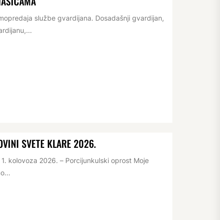
NAŠICAMA
opredaja službe gvardijana. Dosadašnji gvardijan,
rdijanu,...
VINI SVETE KLARE 2026.
. kolovoza 2026. – Porcijunkulski oprost Moje
o...