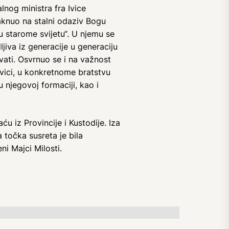
nog ministra fra Ivice
aknuo na stalni odaziv Bogu
u starome svijetu“. U njemu se
jiva iz generacije u generaciju
vati. Osvrnuo se i na važnost
evici, u konkretnome bratstvu
 njegovoj formaciji, kao i
ću iz Provincije i Kustodije. Iza
 točka susreta je bila
ni Majci Milosti.