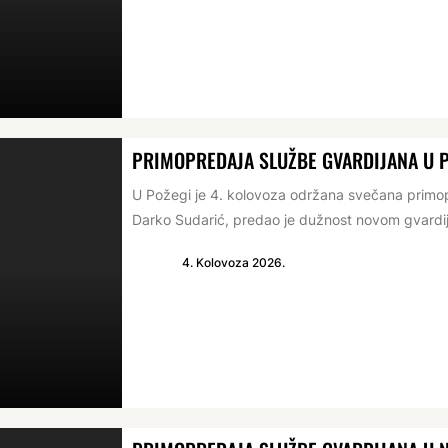
PRIMOPREDAJA SLUŽBE GVARDIJANA U 
U Požegi je 4. kolovoza održana svečana primop
Darko Sudarić, predao je dužnost novom gvardij
4. Kolovoza 2026.