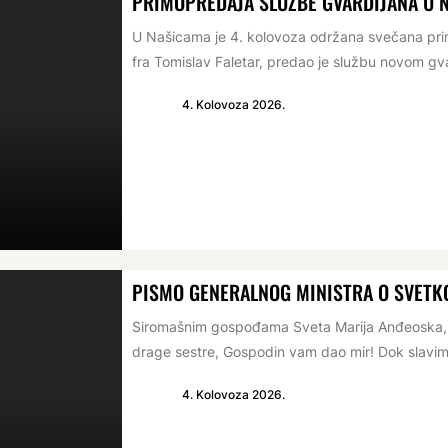
PRIMOPREDAJA SLUŽBE GVARDIJANA U 
U Našicama je 4. kolovoza održana svečana prim
fra Tomislav Faletar, predao je službu novom gva
4. Kolovoza 2026.
PISMO GENERALNOG MINISTRA O SVETKO
Siromašnim gospođama Sveta Marija Anđeoska, 1
drage sestre, Gospodin vam dao mir! Dok slavim
4. Kolovoza 2026.