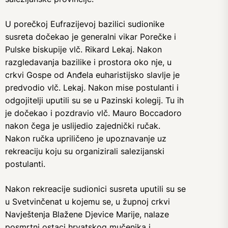
U porečkoj Eufrazijevoj bazilici sudionike
susreta dočekao je generalni vikar Porečke i
Pulske biskupije vlč. Rikard Lekaj. Nakon
razgledavanja bazilike i prostora oko nje, u
crkvi Gospe od Anđela euharistijsko slavlje je
predvodio vlč. Lekaj. Nakon mise postulanti i
odgojitelji uputili su se u Pazinski kolegij. Tu ih
je dočekao i pozdravio vlč. Mauro Boccadoro
nakon čega je uslijedio zajednički ručak.
Nakon ručka upriličeno je upoznavanje uz
rekreaciju koju su organizirali salezijanski
postulanti.
Nakon rekreacije sudionici susreta uputili su se
u Svetvinčenat u kojemu se, u župnoj crkvi
Navještenja Blažene Djevice Marije, nalaze
posmrtni ostaci hrvatskog mučenika i