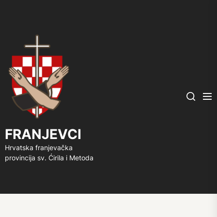
FRANJEVCI
Me
Search
FRANJEVCI
Hrvatska franjevačka
provincija sv. Ćirila i Metoda