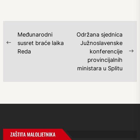
NAVIGACIJA
Međunarodni
Održana sjednica
OBJAVA
susret braće laika
Južnoslavenske
Previous
Reda
konferencije
post:
Ne
provincijalnih
po
ministara u Splitu
ZAŠTITA MALOLJETNIKA