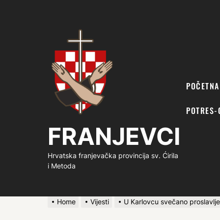
FRANJEVCI
POČETNA
POTRES-
FRANJEVCI
Hrvatska franjevačka provincija sv. Ćirila
i Metoda
Home
Vijesti
U Karlovcu svečano proslavlj