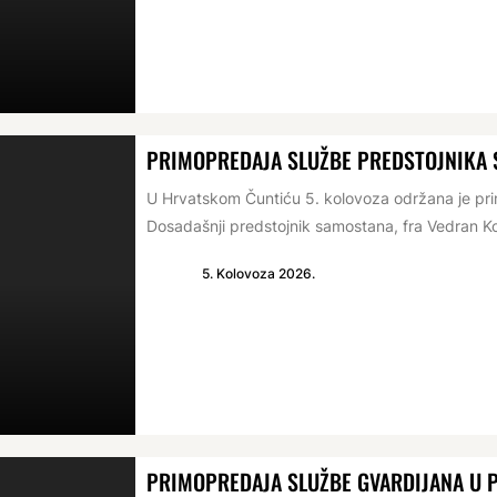
PRIMOPREDAJA SLUŽBE PREDSTOJNIKA
U Hrvatskom Čuntiću 5. kolovoza održana je p
Dosadašnji predstojnik samostana, fra Vedran Ko
5. Kolovoza 2026.
PRIMOPREDAJA SLUŽBE GVARDIJANA U 