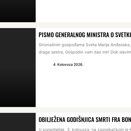
PISMO GENERALNOG MINISTRA O SVETKO
Siromašnim gospođama Sveta Marija Anđeoska, 1
drage sestre, Gospodin vam dao mir! Dok slavim
4. Kolovoza 2026.
OBILJEŽENA GODIŠNJICA SMRTI FRA BO
U ponedjeljak, 3. kolovoza, na zagrebačkom je K