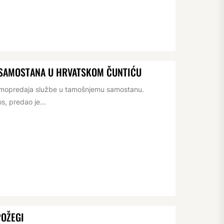
 SAMOSTANA U HRVATSKOM ČUNTIĆU
rimopredaja službe u tamošnjemu samostanu.
s, predao je...
POŽEGI