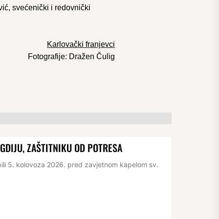
ić, svećenički i redovnički
Karlovački franjevci
Fotografije: Dražen Čulig
IGDIJU, ZAŠTITNIKU OD POTRESA
pili 5. kolovoza 2026. pred zavjetnom kapelom sv.