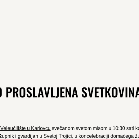
 PROSLAVLJENA SVETKOVIN
a
Veleučilište u Karlovcu
svečanom svetom misom u 10:30 sati koj
upnik i gvardijan u Svetoj Trojici, u koncelebraciji domaćega žu