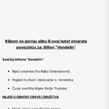
Klikom na gornju sliku ili ovaj tekst otvarate
poveznicu za: Bilten “Vendelin”
Sadržaj biltena “Vendelin”:
Riječ urednika (fra Rajko Gelemanović)
Pogled na život i djelovanje o. Vendelina
Čuvar svetišta Majke Božje Trsatske
MLADI U OBNOVI CRKVE I DRUŠTVA
Mladi, vjera i razlučivanje poziva