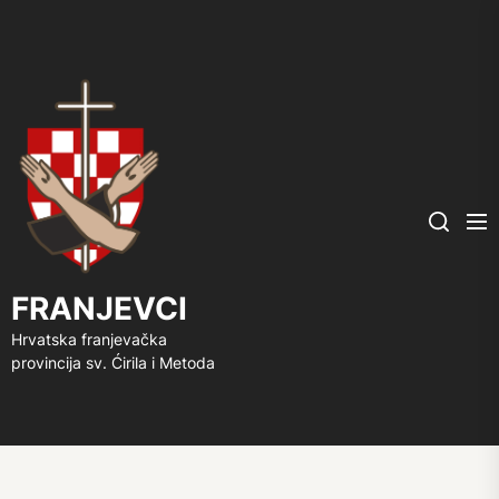
FRANJEVCI
Me
Search
FRANJEVCI
Hrvatska franjevačka
provincija sv. Ćirila i Metoda