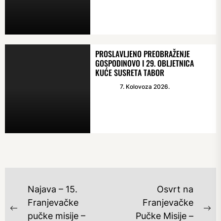
PROSLAVLJENO PREOBRAŽENJE
GOSPODINOVO I 29. OBLJETNICA
KUĆE SUSRETA TABOR
7. Kolovoza 2026.
NAVIGACIJA
Najava – 15.
Osvrt na
OBJAVA
Franjevačke
Franjevačke
Previous
Ne
pučke misije –
Pučke Misije –