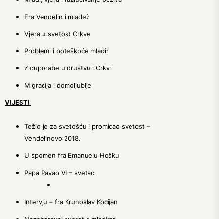
Fra Vendelin i mladež
Vjera u svetost Crkve
Problemi i poteškoće mladih
Zlouporabe u društvu i Crkvi
Migracija i domoljublje
VIJESTI
Težio je za svetošću i promicao svetost –
Vendelinovo 2018.
U spomen fra Emanuelu Hošku
Papa Pavao VI – svetac
Intervju – fra Krunoslav Kocijan
Nezaboravni susret s mladima