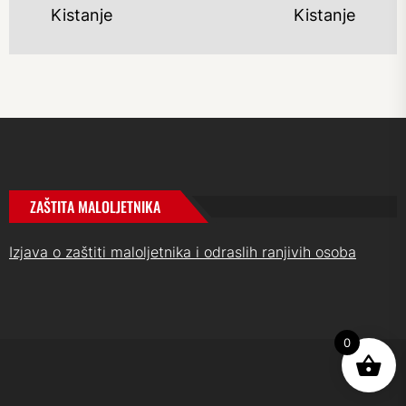
post:
po
Kistanje
Kistanje
ZAŠTITA MALOLJETNIKA
Izjava o zaštiti maloljetnika i odraslih ranjivih osoba
0
UP
↑