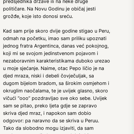
predsjednika države ili na neke druge
političare. Na Novu Godinu je običaj jesti
grožđe, koje isto donosi sreću.
Kad sam prije skoro dvije godine stigao u Peru,
odmah na početku, imao sam priliku upoznati
jednog fratra Argentinca, danas već pokojnog,
koji mi se svojom jedinstvenom pojavom i
nezaboravnim karakteristikama duboko urezao
u moje sjećanje. Naime, otac Pepo ličio je na
djed mraza, niski i debeli čovječuljak, sa
dugom bijelom bradom, sa širokim osmjehom i
okruglim naočalama, te je uvijek glasno, skoro
vičući “ooo” pozdravljao sve oko sebe. Uvijek
sam se pitao, preko ljeta gdje se zapravo
skriva djed mraz, i napokon sam dobio
odgovor: pa naravno da se skriva u Peruu.
Tako da slobodno mogu izjaviti, da sam