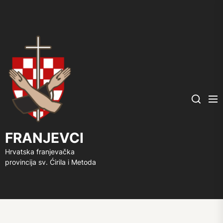
FRANJEVCI
Me
Search
FRANJEVCI
Hrvatska franjevačka
provincija sv. Ćirila i Metoda