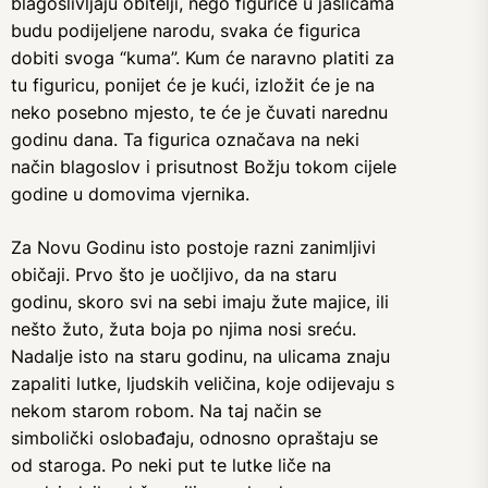
blagoslivljaju obitelji, nego figurice u jaslicama
budu podijeljene narodu, svaka će figurica
dobiti svoga “kuma”. Kum će naravno platiti za
tu figuricu, ponijet će je kući, izložit će je na
neko posebno mjesto, te će je čuvati narednu
godinu dana. Ta figurica označava na neki
način blagoslov i prisutnost Božju tokom cijele
godine u domovima vjernika.
Za Novu Godinu isto postoje razni zanimljivi
običaji. Prvo što je uočljivo, da na staru
godinu, skoro svi na sebi imaju žute majice, ili
nešto žuto, žuta boja po njima nosi sreću.
Nadalje isto na staru godinu, na ulicama znaju
zapaliti lutke, ljudskih veličina, koje odijevaju s
nekom starom robom. Na taj način se
simbolički oslobađaju, odnosno opraštaju se
od staroga. Po neki put te lutke liče na