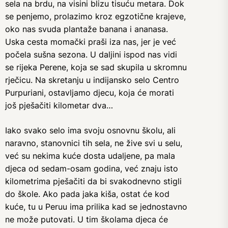
sela na brdu, na visini blizu tisuću metara. Dok
se penjemo, prolazimo kroz egzotične krajeve,
oko nas svuda plantaže banana i ananasa.
Uska cesta momački praši iza nas, jer je već
počela sušna sezona. U daljini ispod nas vidi
se rijeka Perene, koja se sad skupila u skromnu
rječicu. Na skretanju u indijansko selo Centro
Purpuriani, ostavljamo djecu, koja će morati
još pješačiti kilometar dva…
Iako svako selo ima svoju osnovnu školu, ali
naravno, stanovnici tih sela, ne žive svi u selu,
već su nekima kuće dosta udaljene, pa mala
djeca od sedam-osam godina, već znaju isto
kilometrima pješačiti da bi svakodnevno stigli
do škole. Ako pada jaka kiša, ostat će kod
kuće, tu u Peruu ima prilika kad se jednostavno
ne može putovati. U tim školama djeca će