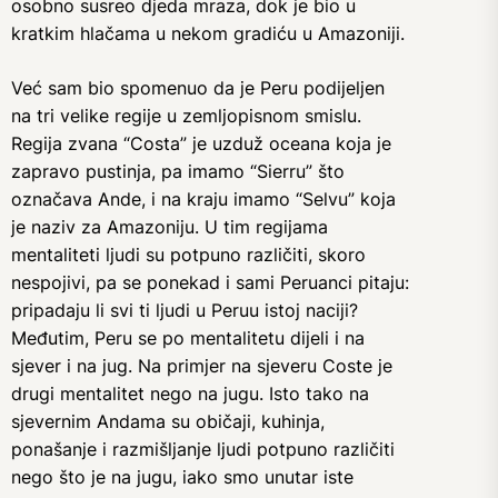
osobno susreo djeda mraza, dok je bio u
kratkim hlačama u nekom gradiću u Amazoniji.
Već sam bio spomenuo da je Peru podijeljen
na tri velike regije u zemljopisnom smislu.
Regija zvana “Costa” je uzduž oceana koja je
zapravo pustinja, pa imamo “Sierru” što
označava Ande, i na kraju imamo “Selvu” koja
je naziv za Amazoniju. U tim regijama
mentaliteti ljudi su potpuno različiti, skoro
nespojivi, pa se ponekad i sami Peruanci pitaju:
pripadaju li svi ti ljudi u Peruu istoj naciji?
Međutim, Peru se po mentalitetu dijeli i na
sjever i na jug. Na primjer na sjeveru Coste je
drugi mentalitet nego na jugu. Isto tako na
sjevernim Andama su običaji, kuhinja,
ponašanje i razmišljanje ljudi potpuno različiti
nego što je na jugu, iako smo unutar iste