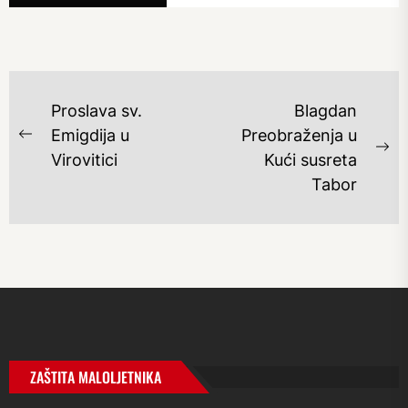
NAVIGACIJA
Proslava sv.
Blagdan
OBJAVA
Emigdija u
Preobraženja u
Previous
Ne
Virovitici
Kući susreta
post:
po
Tabor
ZAŠTITA MALOLJETNIKA