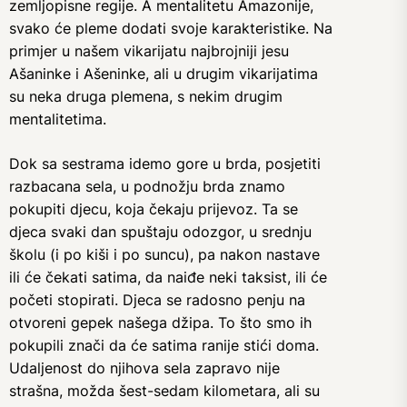
zemljopisne regije. A mentalitetu Amazonije,
svako će pleme dodati svoje karakteristike. Na
primjer u našem vikarijatu najbrojniji jesu
Ašaninke i Ašeninke, ali u drugim vikarijatima
su neka druga plemena, s nekim drugim
mentalitetima.
Dok sa sestrama idemo gore u brda, posjetiti
razbacana sela, u podnožju brda znamo
pokupiti djecu, koja čekaju prijevoz. Ta se
djeca svaki dan spuštaju odozgor, u srednju
školu (i po kiši i po suncu), pa nakon nastave
ili će čekati satima, da naiđe neki taksist, ili će
početi stopirati. Djeca se radosno penju na
otvoreni gepek našega džipa. To što smo ih
pokupili znači da će satima ranije stići doma.
Udaljenost do njihova sela zapravo nije
strašna, možda šest-sedam kilometara, ali su