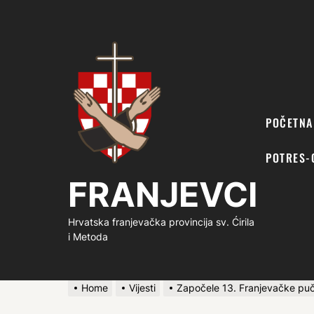
FRANJEVCI
POČETNA
POTRES-
FRANJEVCI
Hrvatska franjevačka provincija sv. Ćirila
i Metoda
Home
Vijesti
Započele 13. Franjevačke pučk