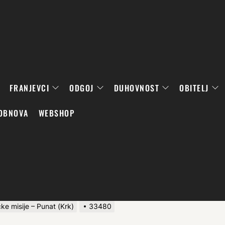
FRANJEVCI
ODGOJ
DUHOVNOST
OBITELJ
OBNOVA
WEBSHOP
e misije – Punat (Krk)
33480