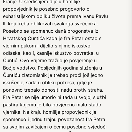
Franje. U središnjem dijelu homilije
propovjednik je posebno progovorio o
euharistijskom obliku života prema Ivanu Pavlu
II. koji treba oblikovati svakoga svećenika.
Posebno se spomenuo danâ progonstva iz
Hrvatskog Čuntića kada je fra Petar ostao s
vjernim pukom i dijelio s njime iskustvo
odlaska, kao i, kasnije iskustvo povratka, u
Čuntić. Ovo vrijeme tražilo je povjerenje u
Božje vodstvo. Posljednjih godina služenja u
Čuntiću zlatomisnik je trebao proći još jedno
iskušenje; sada u obliku potresa, gdje je
ponovno trebalo donositi nadu protiv straha.
Fra Petar se nije umorio ni tada u svojoj službi
pastira kojemu je bilo povjereno malo stado
vjernika. Na kraju homilije propovjednik je
spomenuo i jednu trajnu povezanost fra Petra
sa svojim zavičajem o čemu posebno svjedoči