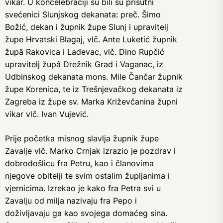
vikar. U koncelebraciji su bili su prisutni
svećenici Slunjskog dekanata: preč. Šimo
Božić, dekan i župnik župe Slunj i upravitelj
župe Hrvatski Blagaj, vlč. Ante Luketić župnik
župâ Rakovica i Lađevac, vlč. Dino Rupčić
upravitelj župâ Drežnik Grad i Vaganac, iz
Udbinskog dekanata mons. Mile Čančar župnik
župe Korenica, te iz Trešnjevačkog dekanata iz
Zagreba iz župe sv. Marka Križevčanina župni
vikar vlč. Ivan Vujević.
Prije početka misnog slavlja župnik župe
Zavalje vlč. Marko Crnjak izrazio je pozdrav i
dobrodošlicu fra Petru, kao i članovima
njegove obitelji te svim ostalim župljanima i
vjernicima. Izrekao je kako fra Petra svi u
Zavalju od milja nazivaju fra Pepo i
doživljavaju ga kao svojega domaćeg sina.