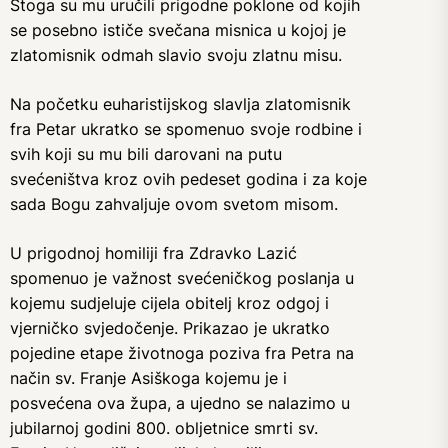
Stoga su mu uručili prigodne poklone od kojih
se posebno ističe svečana misnica u kojoj je
zlatomisnik odmah slavio svoju zlatnu misu.
Na početku euharistijskog slavlja zlatomisnik
fra Petar ukratko se spomenuo svoje rodbine i
svih koji su mu bili darovani na putu
svećeništva kroz ovih pedeset godina i za koje
sada Bogu zahvaljuje ovom svetom misom.
U prigodnoj homiliji fra Zdravko Lazić
spomenuo je važnost svećeničkog poslanja u
kojemu sudjeluje cijela obitelj kroz odgoj i
vjerničko svjedočenje. Prikazao je ukratko
pojedine etape životnoga poziva fra Petra na
način sv. Franje Asiškoga kojemu je i
posvećena ova župa, a ujedno se nalazimo u
jubilarnoj godini 800. obljetnice smrti sv.