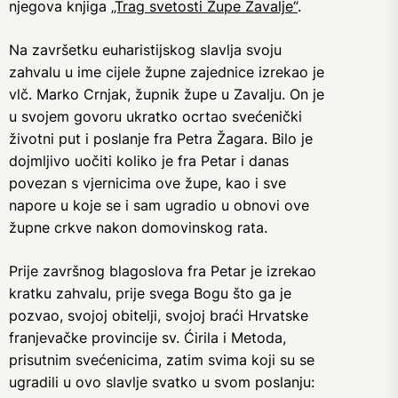
njegova knjiga
„Trag svetosti Župe Zavalje“
.
Na završetku euharistijskog slavlja svoju
zahvalu u ime cijele župne zajednice izrekao je
vlč. Marko Crnjak, župnik župe u Zavalju. On je
u svojem govoru ukratko ocrtao svećenički
životni put i poslanje fra Petra Žagara. Bilo je
dojmljivo uočiti koliko je fra Petar i danas
povezan s vjernicima ove župe, kao i sve
napore u koje se i sam ugradio u obnovi ove
župne crkve nakon domovinskog rata.
Prije završnog blagoslova fra Petar je izrekao
kratku zahvalu, prije svega Bogu što ga je
pozvao, svojoj obitelji, svojoj braći Hrvatske
franjevačke provincije sv. Ćirila i Metoda,
prisutnim svećenicima, zatim svima koji su se
ugradili u ovo slavlje svatko u svom poslanju: