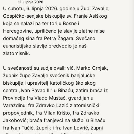
11. Lipnja 2026.
U subotu, 6. lipnja 2026. godine u Župi Zavalje,
Gospićko-senjske biskupije sv. Franje Asiškog
koja se nalazi na teritoriju Bosne i
Hercegovine, upriličeno je slavlje zlatne mise
domaćeg sina fra Petra Žagara. Svečano
euharistijsko slavlje predvodio je naš
zlatomisnik.
U svečanosti su sudjelovali: vlč. Marko Crnjak,
župnik župe Zavalje svećenik banjalučke
biskupije i upravitelj Katoličkog školskog
centra „Ivan Pavao II.“ u Bihaću; zatim braća iz
Provincije fra Vlado Mustač, gvardijan u
Varaždinu, fra Zdravko Lazić zlatomisnički
propovjednik, fra Milan Krišto, fra Zdravko
Jakobović; braća franjevci na službi u Bihaću
fra Ivan Tučić, župnik i fra Ivan Lovrić, župni