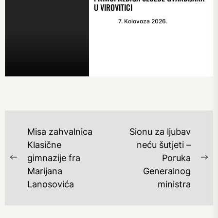
U VIROVITICI
7. Kolovoza 2026.
NAVIGACIJA
Misa zahvalnica
Sionu za ljubav
OBJAVA
Klasične
neću šutjeti –
gimnazije fra
Poruka
Previous
Ne
Marijana
Generalnog
post:
po
Lanosovića
ministra