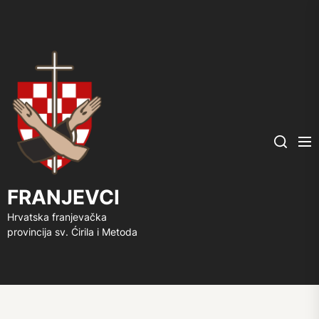
FRANJEVCI
Me
Search
FRANJEVCI
Hrvatska franjevačka
provincija sv. Ćirila i Metoda