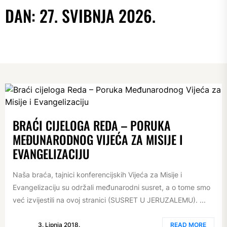
DAN:
27. SVIBNJA 2026.
BRAĆI CIJELOGA REDA – PORUKA
MEĐUNARODNOG VIJEĆA ZA MISIJE I
EVANGELIZACIJU
Naša braća, tajnici konferencijskih Vijeća za Misije i
Evangelizaciju su održali međunarodni susret, a o tome smo
već izvijestili na ovoj stranici (SUSRET U JERUZALEMU). ...
3. Lipnja 2018.
READ MORE