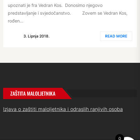
upoznati je fra Vedran Kos. Donosimo njegovo
predstavljanje i svjedočanstvo. Zovem se Vedran Kos,
rođen...
3. Lipnja 2018.
READ MORE
ZAŠTITA MALOLJETNIKA
Izjava o zaštiti maloljetnika i odraslih ranjivih osoba
0