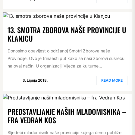
13. SMOTRA ZBOROVA NAŠE PROVINCIJE U
KLANJCU
Donosimo obavijest o održanoj Smotri Zborova naše
Provincije. Ovo je trinaesti put kako se naši zborovi susreću
na ovaj način. U organizaciji Vijeća za kulturne...
3. Lipnja 2018.
READ MORE
PREDSTAVLJANJE NAŠIH MLADOMISNIKA –
FRA VEDRAN KOS
Sljedeći mladomisnik naše provincije kojega ćemo pobliže