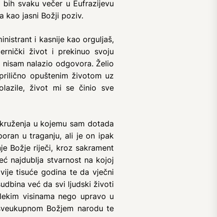
 bih svaku večer u Eufrazijevu
 kao jasni Božji poziv.
istrant i kasnije kao orguljaš,
rnički život i prekinuo svoju
 nisam nalazio odgovora. Želio
prilično opuštenim životom uz
olazile, život mi se činio sve
okruženja u kojemu sam dotada
ran u traganju, ali je on ipak
je Božje riječi, kroz sakrament
već najdublja stvarnost na kojoj
vije tisuće godina te da vječni
udbina već da svi ljudski životi
dalekim visinama nego upravo u
 u sveukupnom Božjem narodu te