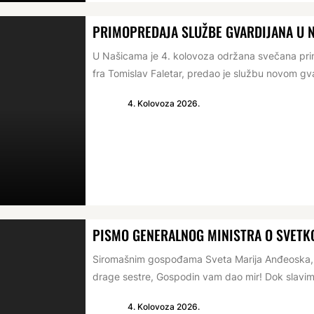
PRIMOPREDAJA SLUŽBE GVARDIJANA U 
U Našicama je 4. kolovoza održana svečana prim
fra Tomislav Faletar, predao je službu novom gva
4. Kolovoza 2026.
PISMO GENERALNOG MINISTRA O SVETKO
Siromašnim gospođama Sveta Marija Anđeoska, 1
drage sestre, Gospodin vam dao mir! Dok slavim
4. Kolovoza 2026.