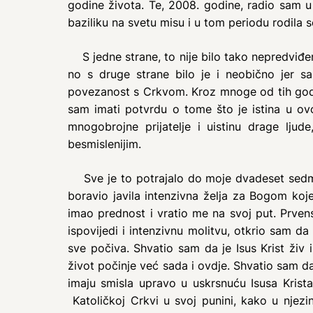
godine života. Te, 2008. godine, radio sam 
baziliku na svetu misu i u tom periodu rodila 
S jedne strane, to nije bilo tako nepredviđen
no s druge strane bilo je i neobično jer s
povezanost s Crkvom. Kroz mnoge od tih godin
sam imati potvrdu o tome što je istina u o
mnogobrojne prijatelje i uistinu drage ljud
besmislenijim.
Sve je to potrajalo do moje dvadeset sedme
boravio javila intenzivna želja za Bogom koj
imao prednost i vratio me na svoj put. Prvens
ispovijedi i intenzivnu molitvu, otkrio sam da 
sve počiva. Shvatio sam da je Isus Krist živ 
život počinje već sada i ovdje. Shvatio sam da
imaju smisla upravo u uskrsnuću Isusa Krista
Katoličkoj Crkvi u svoj punini, kako u njezi