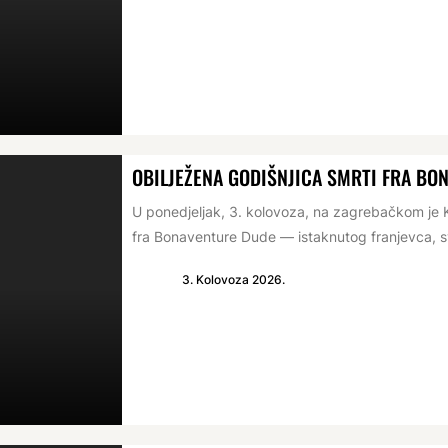
OBILJEŽENA GODIŠNJICA SMRTI FRA BO
U ponedjeljak, 3. kolovoza, na zagrebačkom je K
fra Bonaventure Dude — istaknutog franjevca, s
3. Kolovoza 2026.