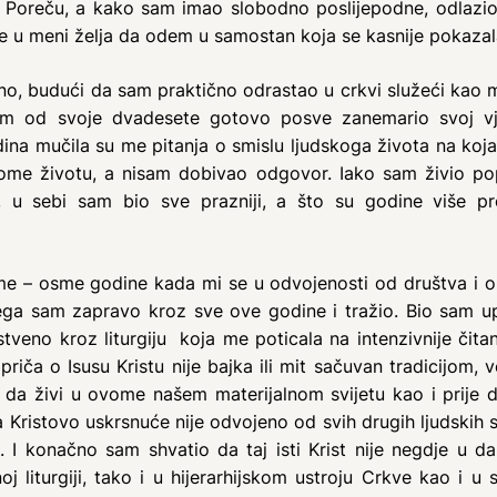
u Poreču, a kako sam imao slobodno poslijepodne, odlazio
se u meni želja da odem u samostan koja se kasnije pokazala
o, budući da sam praktično odrastao u crkvi služeći kao min
am od svoje dvadesete gotovo posve zanemario svoj vje
a mučila su me pitanja o smislu ljudskoga života na koja
vome životu, a nisam dobivao odgovor. Iako sam živio po
e, u sebi sam bio sve prazniji, a što su godine više pr
 – osme godine kada mi se u odvojenosti od društva i 
ega sam zapravo kroz sve ove godine i tražio. Bio sam upo
tveno kroz liturgiju koja me poticala na intenzivnije čitan
priča o Isusu Kristu nije bajka ili mit sačuvan tradicijom, 
i da živi u ovome našem materijalnom svijetu kao i prije d
 Kristovo uskrsnuće nije odvojeno od svih drugih ljudskih s
. I konačno sam shvatio da taj isti Krist nije negdje u 
noj liturgiji, tako i u hijerarhijskom ustroju Crkve kao i