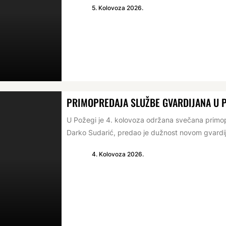
5. Kolovoza 2026.
PRIMOPREDAJA SLUŽBE GVARDIJANA U 
U Požegi je 4. kolovoza održana svečana primop
Darko Sudarić, predao je dužnost novom gvardij
4. Kolovoza 2026.