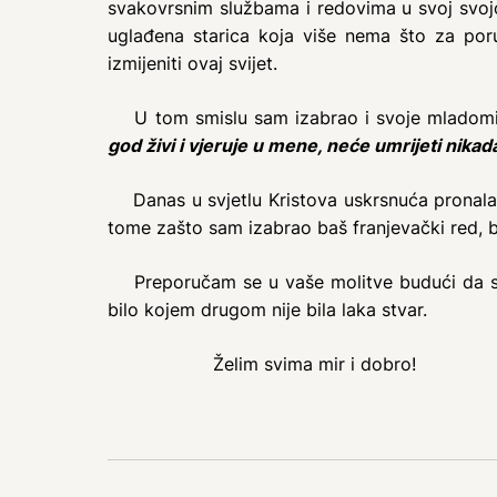
svakovrsnim službama i redovima u svoj svojo
uglađena starica koja više nema što za poruč
izmijeniti ovaj svijet.
U tom smislu sam izabrao i svoje mladomi
god živi i vjeruje u mene, neće umrijeti nikad
Danas u svjetlu Kristova uskrsnuća pronalazim
tome zašto sam izabrao baš franjevački red, bi
Preporučam se u vaše molitve budući da sam 
bilo kojem drugom nije bila laka stvar.
Želim svima mir i dobro!