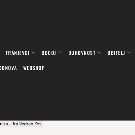
FRANJEVCI
ODGOJ
DUHOVNOST
OBITELJ
OBNOVA
WEBSHOP
nika – fra Vedran Kos