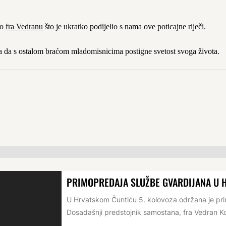
mo
fra Vedranu
što je ukratko podijelio s nama ove poticajne riječi.
 da s ostalom braćom mladomisnicima postigne svetost svoga života.
PRIMOPREDAJA SLUŽBE GVARDIJANA U 
U Hrvatskom Čuntiću 5. kolovoza održana je p
Dosadašnji predstojnik samostana, fra Vedran Ko