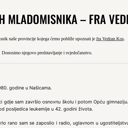
IH MLADOMISNIKA – FRA VE
snik naše provincije kojega ćemo pobliže upoznati je
fra Vedran Kos
.
Donosimo njegovo predstavljanje i svjedočanstvo.
1980. godine u Našicama.
 gdje sam završio osnovnu školu i potom Opću gimnaziju. U
d posljedica leukemije u 42. godini života.
lo rano sam se zaposlio i radio, uglavnom u ugostiteljst