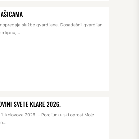
NAŠICAMA
opredaja službe gvardijana. Dosadašnji gvardijan,
rdijanu,...
VINI SVETE KLARE 2026.
. kolovoza 2026. – Porcijunkulski oprost Moje
o...