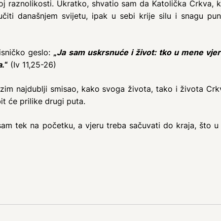
j raznolikosti. Ukratko, shvatio sam da Katolička Crkva, 
iti današnjem svijetu, ipak u sebi krije silu i snagu puni
sničko geslo:
„
Ja sam uskrsnuće i život: tko u mene vjeruj
a
.“
(Iv 11,25-26)
 najdublji smisao, kako svoga života, tako i života Crkve 
t će prilike drugi puta.
tek na početku, a vjeru treba sačuvati do kraja, što u 