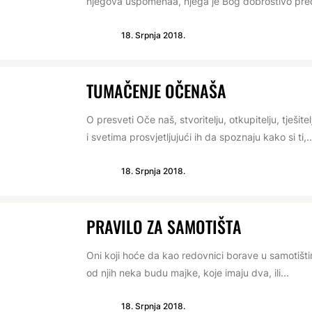
njegova uspomenaa, njega je Bog dobrostivo pred
18. Srpnja 2018.
TUMAČENJE OČENAŠA
O presveti Oče naš, stvoritelju, otkupitelju, tješite
i svetima prosvjetljujući ih da spoznaju kako si ti,..
18. Srpnja 2018.
PRAVILO ZA SAMOTIŠTA
Oni koji hoće da kao redovnici borave u samotištim
od njih neka budu majke, koje imaju dva, ili...
18. Srpnja 2018.