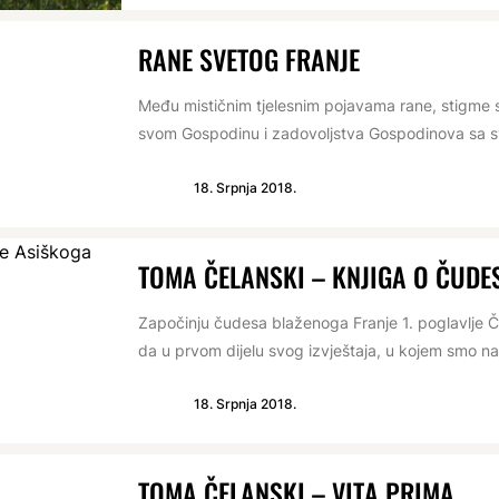
RANE SVETOG FRANJE
Među mističnim tjelesnim pojavama rane, stigme su 
svom Gospodinu i zadovoljstva Gospodinova sa svo
18. Srpnja 2018.
TOMA ČELANSKI – KNJIGA O ČUDE
Započinju čudesa blaženoga Franje 1. poglavlje Č
da u prvom dijelu svog izvještaja, u kojem smo nau
18. Srpnja 2018.
TOMA ČELANSKI – VITA PRIMA