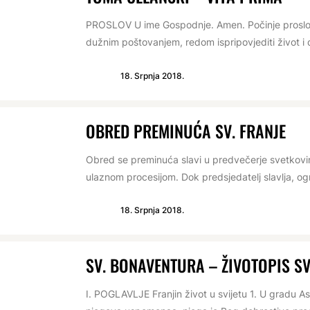
PROSLOV U ime Gospodnje. Amen. Počinje proslov ž
dužnim poštovanjem, redom ispripovjediti život i 
18. Srpnja 2018.
OBRED PREMINUĆA SV. FRANJE
Obred se preminuća slavi u predvečerje svetkovin
ulaznom procesijom. Dok predsjedatelj slavlja, ogr
18. Srpnja 2018.
SV. BONAVENTURA – ŽIVOTOPIS SV
I. POGLAVLJE Franjin život u svijetu 1. U gradu As