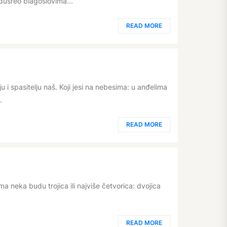
usreo blagoslovima...
READ MORE
lju i spasitelju naš. Koji jesi na nebesima: u anđelima
.
READ MORE
a neka budu trojica ili najviše četvorica: dvojica
READ MORE