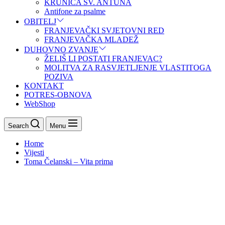
KRUNICA SV. ANTUNA
Antifone za psalme
OBITELJ
FRANJEVAČKI SVJETOVNI RED
FRANJEVAČKA MLADEŽ
DUHOVNO ZVANJE
ŽELIŠ LI POSTATI FRANJEVAC?
MOLITVA ZA RASVJETLJENJE VLASTITOGA
POZIVA
KONTAKT
POTRES-OBNOVA
WebShop
Search
Menu
Home
Vijesti
Toma Čelanski – Vita prima