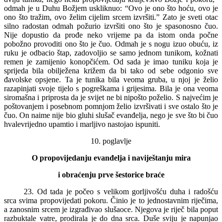
odmah je u Duhu Božjem uskliknuo: “Ovo je ono što hoću, ovo je
ono što tražim, ovo želim cijelim srcem izvršiti.” Zato je sveti otac
silno radostan odmah požurio izvršiti ono što je spasonosno čuo.
Nije dopustio da prođe neko vrijeme pa da istom onda počne
pobožno provoditi ono što je čuo. Odmah je s nogu izuo obuću, iz
ruku je odbacio štap, zadovoljio se samo jednom tunikom, kožnati
remen je zamijenio konopčićem. Od sada je imao tuniku koja je
sprijeda bila obilježena križem da bi tako od sebe odgonio sve
đavolske opsjene. Ta je tunika bila veoma gruba, u njoj je želio
razapinjati svoje tijelo s pogreškama i grijesima. Bila je ona veoma
siromašna i priprosta da je svijet ne bi nipošto poželio. S najvećim je
poštovanjem i posebnom pomnjom želio izvršivati i sve ostalo što je
čuo. On naime nije bio gluhi slušač evanđelja, nego je sve što bi čuo
hvalevrijedno upamtio i marljivo nastojao ispuniti.
10. poglavlje
O propovijedanju evanđelja i naviještanju mira
i obraćenju prve šestorice braće
23. Od tada je počeo s velikom gorljivošću duha i radošću
srca svima propovijedati pokoru. Činio je to jednostavnim riječima,
a zanosnim srcem je izgrađivao slušaoce. Njegova je riječ bila poput
razbuktale vatre, prodirala je do dna srca. Duše sviju je napunjao