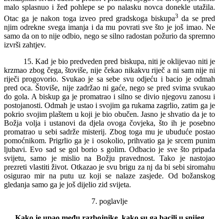
malo splasnuo i žeđ pohlepe se po nalasku novca donekle utažila.
3
Otac ga je nakon toga izveo pred gradskoga biskupa
da se pred
njim odrekne svega imanja i da mu povrati sve što je još imao. Ne
samo da on to nije odbio, nego se silno radostan požurio da spremno
izvrši zahtjev.
15. Kad je bio predveden pred biskupa, niti je oklijevao niti je
krzmao zbog čega, štoviše, nije čekao nikakvu riječ a ni sam nije ni
riječi progovorio. Svukao je sa sebe svu odjeću i bacio je odmah
pred oca. Štoviše, nije zadržao ni gaće, nego se pred svima svukao
do gola. A biskup ga je promatrao i silno se divio njegovu zanosu i
postojanosti. Odmah je ustao i svojim ga rukama zagrlio, zatim ga je
pokrio svojim plaštem u koji je bio obučen. Jasno je shvatio da je to
Božja volja i ustanovi da djela ovoga čovjeka, što ih je posebno
promatrao u sebi sadrže misterij. Zbog toga mu je ubuduće postao
pomoćnikom. Prigrlio ga je i osokolio, prihvatio ga je srcem punim
ljubavi. Evo sad se gol borio s golim. Odbacio je sve što pripada
svijetu, samo je mislio na Božju pravednost. Tako je nastojao
prezreti vlastiti život. Otkazao je svu brigu za nj da bi sebi siromahu
osigurao mir na putu uz koji se nalaze zasjede. Od božanskog
gledanja samo ga je još dijelio zid svijeta.
7. poglavlje
Kako je upao među razbojnike, kako su ga bacili u snijeg