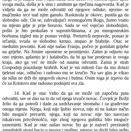
svoga muža, došla je k sinu i umilnim ga riječima nagovorila. Kad je
vidjela da ga ne može odvratiti od njegove odluke, njezino se
majčinsko srce nad njim ganulo. Raskinula je okove, pustila ga da
slobodno ode. On se, zahvaljujući svemogućem Bogu, žurno vratio
na mjesto gdje je prije boravio. Sada se već osjećao slobodnijim,
pošto je bio prokušan u suprotivštinama, a po mnogostrukim
borbama izgled mu je postao vedriji. Preturivši nepravde, postao je
srčaniji, svuda se slobodno kretao, stupao je hrabrije. Otac se
međutim povratio. Kad nije našao Franju, počeo je gomilati grijehe
na grijehe. Na ženine opomene se promijenio. Zatim je odjurio na
ono mjesto, galamio je i halabučio, da bi ga bar protjerao iz svoga
kraja, ako ga već ne može od nauma odvratiti. Zaista je strah
Gospodnji pouzdanje hrabrih. Kad je sin milosti čuo da mu dolazi
tjelesni otac, odlučno i radosno mu se izručio. Na sav glas je vikao
da ništa ne drži do njegovih okova i batina. Osim toga je izjavio da
će za Kristovo ime radosno podnijeti sva zla.
14. Kad je otac vidio da ga ne može od započeta puta
odvratiti, sav se dao na to da od njega izvuče novac. Čovjek je Božji
želio da ga potroši i dade za uzdržavanje siromaha i za građevine
onoga mjesta. Njega, koji nije ljubio novca, nije ni na kakav način
bilo moguće prevariti; njega, koji na novac nije bio navezan
nikakvom privrženošću, nije zbog njegova gubitka bilo moguće
uznemiriti. Kad je otac našao novac što ga je najveći preziratelj
zemaljskih stvari bacio u prozor i prašinu, njegov se divlji bijes nešto