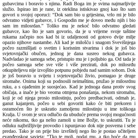
gubavcima i boravio s njima. Radi Boga im je svima najmarljivije
služio. Ispirao im je rane, iz oteklina istiskivao gnoj kao što sam
govori u svojoj oporuci: “Dok sam bio u grijesima, vrlo mi je bilo
odvratno vidjeti gubavce, i Gospodin me je doveo među njih i bio
sam im milosrdan.” Toliko mu je nekoć bilo odvratno gledati
gubavce, kao što je sam govorio, da je u vrijeme svoje taštine
rukama začepio nos kad bi iz udaljenosti od gotovo dvije milje
opazio njihove nastambe. Ali kad je milošću i snagom Svevišnjega
počeo razmišljati o svetim i korisnim stvarima i dok je još bio
svjetovnjački obučen, jednog je dana susreo nekog gubavca.
Nadvladao je samoga sebe, pristupio mu je i poljubio ga. Od tada je
počeo samoga sebe sve više i više prezirati, dok po milosrđu
otkupiteljevu nije izvojštio potpunu pobjedu nad samim sobom. Dok
je još boravio u svijetu i svjetovnjački živio, pomagao je druge
siromahe. Onima koji su podnosili neimaštinu, pružao je milosrdnu
ruku, a s ojađenim je suosjećao. Kad je jednoga dana protiv svog
običaja, a inače je bio veoma otmjena ponašanja, nekom siromahu,
koji je od njega prosio milostinju, počeo predbacivati, odmah je,
ganut kajanjem, počeo u sebi govoriti kako će biti prekoren i
osramoćen što je uskratio zamoljenu milostinju u ime tolikoga
Kralja. U svom je srcu odlučio da ubuduće prema svojoj mogućnosti
neće nikomu, tko ga nešto zamoli u ime Božje, to uskratiti. Tu je
odluku najbrižljivije provodio i ispunjavao dok nije posvema i sebe
predao. Tako je on prije bio izvršitelj nego što je postao učiteljem
evanđeoskog savjeta: “Tko te moli, podaj mu, a tko hoće da mu