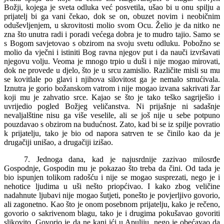
Božji, kojega je sveta odluka već posvetila, ušao bi u onu spilju a
prijatelj bi ga vani čekao, dok se on, obuzet novim i neobičnim
oduševljenjem, u skrovitosti molio svom Ocu. Želio je da nitko ne
zna što unutra radi i poradi većega dobra je to mudro tajio. Samo se
s Bogom savjetovao s obzirom na svoju svetu odluku. Pobožno se
molio da vječni i istiniti Bog ravna njegov put i da nauči izvršavati
njegovu volju. Veoma je mnogo trpio u duši i nije mogao mirovati,
dok ne provede u djelo, što je u srcu zamislio. Različite misli su mu
se kovitlale po glavi i njihova silovitost ga je nemalo smućivala.
Iznutra je gorio božanskom vatrom i nije mogao izvana sakrivati žar
koji mu je zahvatio srce. Kajao se što je tako teško sagriješio i
uvrijedio pogled Božjeg veličanstva. Ni prijašnje ni sadašnje
nevaljalštine nisu ga više veselile, ali se još nije u sebe potpuno
pouzdavao s obzirom na budućnost. Zato, kad bi se iz spilje povratio
k prijatelju, tako je bio od napora satrven te se činilo kao da je
drugačiji unišao, a drugačiji izišao.
7. Jednoga dana, kad je najusrdnije zazivao milosrđe
Gospodnje, Gospodin mu je pokazao što treba da čini. Od tada je
bio ispunjen tolikom radošću i nije se mogao susprezati, nego je i
nehotice ljudima u uši nešto priopćivao. I kako zbog veličine
nadahnute ljubavi nije mogao šutjeti, ponešto je povjerljivo govorio,
ali zagonetno. Kao što je onom posebnom prijatelju, kako je rečeno,
govorio o sakrivenom blagu, tako je i drugima pokušavao govoriti
slikovito. Govorio je da ne kani ići u Apuliju, nego je obećavao da