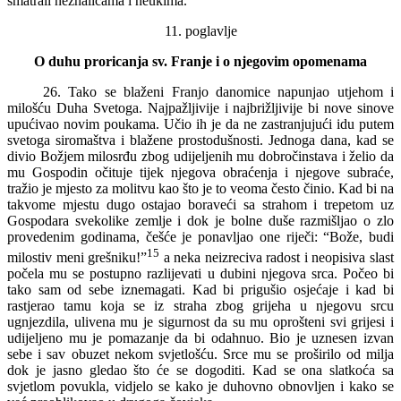
smatrali neznalicama i neukima.
11. poglavlje
O duhu proricanja sv. Franje i o njegovim opomenama
26. Tako se blaženi Franjo danomice napunjao utjehom i
milošću Duha Svetoga. Najpažljivije i najbrižljivije bi nove sinove
upućivao novim poukama. Učio ih je da ne zastranjujući idu putem
svetoga siromaštva i blažene prostodušnosti. Jednoga dana, kad se
divio Božjem milosrđu zbog udijeljenih mu dobročinstava i želio da
mu Gospodin očituje tijek njegova obraćenja i njegove subraće,
tražio je mjesto za molitvu kao što je to veoma često činio. Kad bi na
takvome mjestu dugo ostajao boraveći sa strahom i trepetom uz
Gospodara svekolike zemlje i dok je bolne duše razmišljao o zlo
provedenim godinama, češće je ponavljao one riječi: “Bože, budi
15
milostiv meni grešniku!”
a neka neizreciva radost i neopisiva slast
počela mu se postupno razlijevati u dubini njegova srca. Počeo bi
tako sam od sebe iznemagati. Kad bi prigušio osjećaje i kad bi
rastjerao tamu koja se iz straha zbog grijeha u njegovu srcu
ugnjezdila, ulivena mu je sigurnost da su mu oprošteni svi grijesi i
udijeljeno mu je pomazanje da bi odahnuo. Bio je uznesen izvan
sebe i sav obuzet nekom svjetlošću. Srce mu se proširilo od milja
dok je jasno gledao što će se dogoditi. Kad se ona slatkoća sa
svjetlom povukla, vidjelo se kako je duhovno obnovljen i kako se