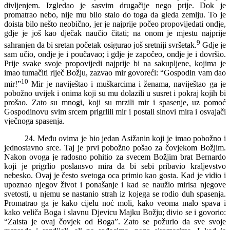
divljenjem. Izgledao je sasvim drugačije nego prije. Dok je
promatrao nebo, nije mu bilo stalo do toga da gleda zemlju. To je
doista bilo nešto neobično, jer je najprije počeo propovijedati ondje,
gdje je još kao dječak naučio čitati; na onom je mjestu najprije
9
sahranjen da bi sretan početak osigurao još sretniji svršetak.
Gdje je
sam učio, ondje je i poučavao; i gdje je započeo, ondje je i dovršio.
Prije svake svoje propovijedi najprije bi na sakupljene, kojima je
imao tumačiti riječ Božju, zazvao mir govoreći: “Gospodin vam dao
10
mir!”
Mir je naviještao i muškarcima i ženama, naviještao ga je
pobožno uvijek i onima koji su mu dolazili u susret i pokraj kojih bi
prošao. Zato su mnogi, koji su mrzili mir i spasenje, uz pomoć
Gospodinovu svim srcem prigrlili mir i postali sinovi mira i osvajači
vječnoga spasenja.
24. Među ovima je bio jedan Asižanin koji je imao pobožno i
jednostavno srce. Taj je prvi pobožno pošao za čovjekom Božjim.
Nakon ovoga je radosno pohitio za svecem Božjim brat Bernardo
koji je prigrlio poslansvo mira da bi sebi pribavio kraljevstvo
nebesko. Ovaj je često svetoga oca primio kao gosta. Kad je vidio i
upoznao njegov život i ponašanje i kad se naužio mirisa njegove
svetosti, u njemu se nastanio strah iz kojega se rodio duh spasenja.
Promatrao ga je kako cijelu noć moli, kako veoma malo spava i
kako veliča Boga i slavnu Djevicu Majku Božju; divio se i govorio:
“Zaista je ovaj čovjek od Boga”. Zato se požurio da sve svoje