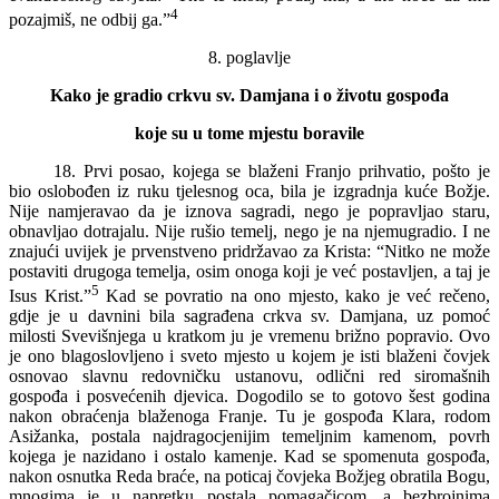
4
pozajmiš, ne odbij ga.”
8. poglavlje
Kako je gradio crkvu sv. Damjana i o životu gospođa
koje su u tome mjestu boravile
18. Prvi posao, kojega se blaženi Franjo prihvatio, pošto je
bio oslobođen iz ruku tjelesnog oca, bila je izgradnja kuće Božje.
Nije namjeravao da je iznova sagradi, nego je popravljao staru,
obnavljao dotrajalu. Nije rušio temelj, nego je na njemugradio. I ne
znajući uvijek je prvenstveno pridržavao za Krista: “Nitko ne može
postaviti drugoga temelja, osim onoga koji je već postavljen, a taj je
5
Isus Krist.”
Kad se povratio na ono mjesto, kako je već rečeno,
gdje je u davnini bila sagrađena crkva sv. Damjana, uz pomoć
milosti Svevišnjega u kratkom ju je vremenu brižno popravio. Ovo
je ono blagoslovljeno i sveto mjesto u kojem je isti blaženi čovjek
osnovao slavnu redovničku ustanovu, odlični red siromašnih
gospođa i posvećenih djevica. Dogodilo se to gotovo šest godina
nakon obraćenja blaženoga Franje. Tu je gospođa Klara, rodom
Asižanka, postala najdragocjenijim temeljnim kamenom, povrh
kojega je nazidano i ostalo kamenje. Kad se spomenuta gospođa,
nakon osnutka Reda braće, na poticaj čovjeka Božjeg obratila Bogu,
mnogima je u napretku postala pomagačicom, a bezbrojnima