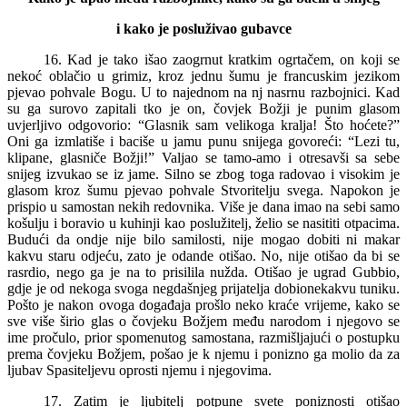
i kako je posluživao gubavce
16. Kad je tako išao zaogrnut kratkim ogrtačem, on koji se
nekoć oblačio u grimiz, kroz jednu šumu je francuskim jezikom
pjevao pohvale Bogu. U to najednom na nj nasrnu razbojnici. Kad
su ga surovo zapitali tko je on, čovjek Božji je punim glasom
uvjerljivo odgovorio: “Glasnik sam velikoga kralja! Što hoćete?”
Oni ga izmlatiše i baciše u jamu punu snijega govoreći: “Lezi tu,
klipane, glasniče Božji!” Valjao se tamo-amo i otresavši sa sebe
snijeg izvukao se iz jame. Silno se zbog toga radovao i visokim je
glasom kroz šumu pjevao pohvale Stvoritelju svega. Napokon je
prispio u samostan nekih redovnika. Više je dana imao na sebi samo
košulju i boravio u kuhinji kao poslužitelj, želio se nasititi otpacima.
Budući da ondje nije bilo samilosti, nije mogao dobiti ni makar
kakvu staru odjeću, zato je odande otišao. No, nije otišao da bi se
rasrdio, nego ga je na to prisilila nužda. Otišao je ugrad Gubbio,
gdje je od nekoga svoga negdašnjeg prijatelja dobionekakvu tuniku.
Pošto je nakon ovoga događaja prošlo neko kraće vrijeme, kako se
sve više širio glas o čovjeku Božjem među narodom i njegovo se
ime pročulo, prior spomenutog samostana, razmišljajući o postupku
prema čovjeku Božjem, pošao je k njemu i ponizno ga molio da za
ljubav Spasiteljevu oprosti njemu i njegovima.
17. Zatim je ljubitelj potpune svete poniznosti otišao