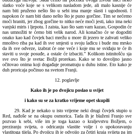
slatko voće koje se s velikom nasladom jede, ali malo kasnije će
nam biti pruženo nešto što u sebi ima manje slasti i ugodnosti. I
napokon će nam biti dano nešto što je puno gorčine. Tim se nećemo
moći hraniti, jer zbog gorčine to nitko neće moći jesti, iako ima neki
vanjski miris i ljepotu. I zaista, kao što sam vam kazao, Gospodin će
nas umnožiti te ćemo biti velik narod. Ali konačno će se dogoditi
onako kao kad čovjek baci mrežu u more ili jezero te zahvati veliko
mnoštvo riba pa kad ih sve smjesti u svoju lađicu i bude mu mrsko
da ih sve odveze, izabrat će one veće i koje mu se sviđaju te će ih
staviti u svoje posuđe, a ostale će izbaciti.” Kolikom istinitošću sja
sve ovo što je svetac Božji prorekao. Kako se to dovoljno jasno
očitovao onima koji događaje promatraju u duhu istine. Eto kako je
duh proricaja počinuo na svetom Franji.
12. poglavlje
Kako ih je po dvojicu poslao u svijet
i kako su se za kratko vrijeme opet skupili
29. Kad je nekako u isto vrijeme neki drugi čovjek stupio u
Red, nađoše se na okupu osmorica. Tada ih je blaženi Franjo sve
pozvao k sebi, više im je toga kazao o kraljevstvu Božjem, o
preziranju svijeta, o odricanju vlastite volje i o upokoravanju
vlastitoga tijela. Po dvojicu ih je odvojio za četiri kraja svijeta pa im