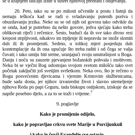
se u krajnjem slučaju iziđe u susret njihovoj prehrani i odijevanju.
20. Peto, tako su se po milosti učvrstile u postu i šutnji da
nemaju teškoća kad se radi o svladavanju putenih poriva i
obuzdavanju jezika. Neke su se od njih od govora tako odvikle da
se onda, kad je potrebno da nešto govore, jedva sjećaju kako treba
oblikovati riječi i rečenice. Šesto, budući da ih sve tako divno resi
krepost strpljivosti, nikakvo im trpljenje ili nepravda ne može slomiti
duh ili ih promijeniti. Sedmo, u tolikoj mjeri posjeduju duh
kontemplacije da ih ona upućuje što treba raditi i od čega se valja
čuvati; i tako umiju biti sretne, uranjajući svoju unutrašnjost u Boga.
Danju i noću su zauzete pjevanjem božanskih pohvala i molitvom.
Neka bi se vječni Bog udostojao svojom svetom milošću tako svet
početak zaključiti još svetijim svršetkom. Neka ovo, što je rečeno o
Bogu posvećenim djevicama i vjernim Kristovim službenicama,
bude sada dosta, jer njihov izvanredni život i slavno utemeljenje
njihova Reda po papi Grguru, tada biskupu ostijskom, iziskuje da se
7
napiše posebno djelo, a za to se traži i vrijeme.
9. poglavlje
Kako je promijenio odijelo,
kako je popravljao crkvu svete Marije u Porcijunkuli
i kako je čuvši Evanđelje sve ostavio,