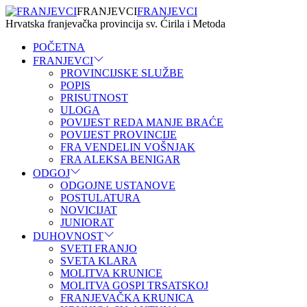
FRANJEVCI
FRANJEVCI
Hrvatska franjevačka provincija sv. Ćirila i Metoda
POČETNA
FRANJEVCI
PROVINCIJSKE SLUŽBE
POPIS
PRISUTNOST
ULOGA
POVIJEST REDA MANJE BRAĆE
POVIJEST PROVINCIJE
FRA VENDELIN VOŠNJAK
FRA ALEKSA BENIGAR
ODGOJ
ODGOJNE USTANOVE
POSTULATURA
NOVICIJAT
JUNIORAT
DUHOVNOST
SVETI FRANJO
SVETA KLARA
MOLITVA KRUNICE
MOLITVA GOSPI TRSATSKOJ
FRANJEVAČKA KRUNICA