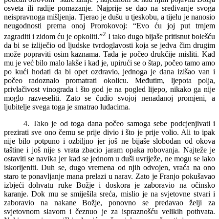
osveta ili radije pomazanje. Najprije se dao na sređivanje svoga
neispravnoga mišljenja. Tjerao je dušu u tjeskobu, a tijelu je nanosio
neugodnosti prema onoj Prorokovoj: “Evo ću joj put trnjem
2
zagraditi i zidom ću je opkoliti.”
I tako dugo bijaše pritisnut bolešću
da bi se izliječio od ljudske tvrdoglavosti koja se jedva čim drugim
može popraviti osim kaznama. Tada je počeo drukčije misliti. Kad
mu je već bilo malo lakše i kad je, upirući se o štap, počeo tamo amo
po kući hodati da bi opet ozdravio, jednoga je dana izišao van i
počeo radoznalo promatrati okolicu. Međutim, ljepota polja,
privlačivost vinograda i što god je na pogled lijepo, nikako ga nije
moglo razveseliti. Zato se čudio svojoj nenadanoj promjeni, a
ljubitelje svega toga je smatrao luđacima.
4. Tako je od toga dana počeo samoga sebe podcjenjivati i
prezirati sve ono čemu se prije divio i što je prije volio. Ali to ipak
nije bilo potpuno i ozbiljno jer još ne bijaše slobodan od okova
taštine i još nije s vrata zbacio jaram opaka robovanja. Najteže je
ostaviti se navika jer kad se jednom u duši uvriježe, ne mogu se lako
iskorijeniti. Duh se, dugo vremena od njih odvojen, vraća na ono
staro te ponavljanje mana prelazi u narav. Zato je Franjo pokušavao
izbjeći dohvatu ruke Božje i doskora je zaboravio na očinsko
karanje. Dok mu se smiješila sreća, mislio je na svjetovne stvari i
zaboravio na nakane Božje, ponovno se predavao želji za
svjetovnom slavom i čeznuo je za ispraznošću velikih pothvata.