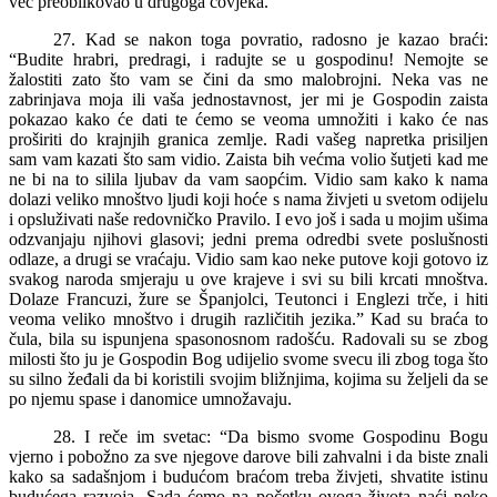
već preoblikovao u drugoga čovjeka.
27. Kad se nakon toga povratio, radosno je kazao braći:
“Budite hrabri, predragi, i radujte se u gospodinu! Nemojte se
žalostiti zato što vam se čini da smo malobrojni. Neka vas ne
zabrinjava moja ili vaša jednostavnost, jer mi je Gospodin zaista
pokazao kako će dati te ćemo se veoma umnožiti i kako će nas
proširiti do krajnjih granica zemlje. Radi vašeg napretka prisiljen
sam vam kazati što sam vidio. Zaista bih većma volio šutjeti kad me
ne bi na to silila ljubav da vam saopćim. Vidio sam kako k nama
dolazi veliko mnoštvo ljudi koji hoće s nama živjeti u svetom odijelu
i opsluživati naše redovničko Pravilo. I evo još i sada u mojim ušima
odzvanjaju njihovi glasovi; jedni prema odredbi svete poslušnosti
odlaze, a drugi se vraćaju. Vidio sam kao neke putove koji gotovo iz
svakog naroda smjeraju u ove krajeve i svi su bili krcati mnoštva.
Dolaze Francuzi, žure se Španjolci, Teutonci i Englezi trče, i hiti
veoma veliko mnoštvo i drugih različitih jezika.” Kad su braća to
čula, bila su ispunjena spasonosnom radošću. Radovali su se zbog
milosti što ju je Gospodin Bog udijelio svome svecu ili zbog toga što
su silno žeđali da bi koristili svojim bližnjima, kojima su željeli da se
po njemu spase i danomice umnožavaju.
28. I reče im svetac: “Da bismo svome Gospodinu Bogu
vjerno i pobožno za sve njegove darove bili zahvalni i da biste znali
kako sa sadašnjom i budućom braćom treba živjeti, shvatite istinu
budućega razvoja. Sada ćemo na početku ovoga života naći neko