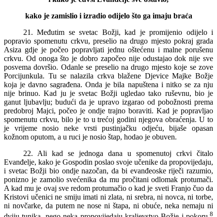
kako je zamislio i izradio odijelo što ga imaju braća
21. Međutim se svetac Božji, kad je promijenio odijelo i
popravio spomenutu crkvu, preselio na drugo mjesto pokraj grada
Asiza gdje je počeo popravljati jednu oštećenu i malne porušenu
crkvu. Od onoga što je dobro započeo nije odustajao dok nije sve
posvema dovršio. Odanle se preselio na drugo mjesto koje se zove
Porcijunkula. Tu se nalazila crkva blažene Djevice Majke Božje
koja je davno sagrađena. Onda je bila napuštena i nitko se za nju
nije brinuo. Kad ju je svetac Božji ugledao tako ruševnu, bio je
ganut ljubavlju; budući da je upravo izgarao od pobožnosti prema
predobroj Majci, počeo je ondje trajno boraviti. Kad je popravljao
spomenutu crkvu, bilo je to u trećoj godini njegova obraćenja. U to
je vrijeme nosio neke vrsti pustinjačku odjeću, bijaše opasan
kožnom oputom, a u ruci je nosio štap, hodao je obuven.
22. Ali kad se jednoga dana u spomenutoj crkvi čitalo
Evanđelje, kako je Gospodin poslao svoje učenike da propovijedaju,
i svetac Božji bio ondje nazočan, da bi evanđeoske riječi razumio,
ponizno je zamolio svećenika da mu pročitani odlomak protumači.
A kad mu je ovaj sve redom protumačio o kad je sveti Franjo čuo da
Kristovi učenici ne smiju imati ni zlata, ni srebra, ni novca, ni torbe,
ni novčarke, da putem ne nose ni štapa, ni obuće, neka nemaju ni
8
dviju tunika, nego neka propovijedaju kraljevstvo Božje i pokoru,