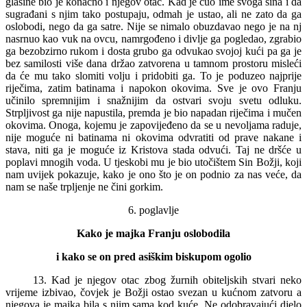
glasine bio je konačno i njegov otac. Kad je čuo ime svoga sina i da
sugrađani s njim tako postupaju, odmah je ustao, ali ne zato da ga
oslobodi, nego da ga satre. Nije se nimalo obuzdavao nego je na nj
nasrnuo kao vuk na ovcu, namrgođeno i divlje ga pogledao, zgrabio
ga bezobzirno rukom i dosta grubo ga odvukao svojoj kući pa ga je
bez samilosti više dana držao zatvorena u tamnom prostoru misleći
da će mu tako slomiti volju i pridobiti ga. To je poduzeo najprije
riječima, zatim batinama i napokon okovima. Sve je ovo Franju
učinilo spremnijim i snažnijim da ostvari svoju svetu odluku.
Strpljivost ga nije napustila, premda je bio napadan riječima i mučen
okovima. Onoga, kojemu je zapovijeđeno da se u nevoljama raduje,
nije moguće ni batinama ni okovima odvratiti od prave nakane i
stava, niti ga je moguće iz Kristova stada odvući. Taj ne dršće u
poplavi mnogih voda. U tjeskobi mu je bio utočištem Sin Božji, koji
nam uvijek pokazuje, kako je ono što je on podnio za nas veće, da
nam se naše trpljenje ne čini gorkim.
6. poglavlje
Kako je majka Franju oslobodila
i kako se on pred asiškim biskupom ogolio
13. Kad je njegov otac zbog žurnih obiteljskih stvari neko
vrijeme izbivao, čovjek je Božji ostao svezan u kućnom zatvoru a
njegova je majka bila s njim sama kod kuće. Ne odobravajući djelo