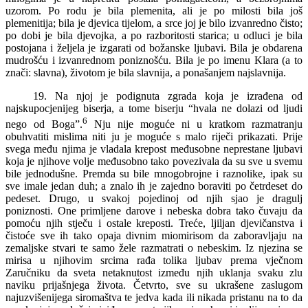
uzorom. Po rodu je bila plemenita, ali je po milosti bila još
plemenitija; bila je djevica tijelom, a srce joj je bilo izvanredno čisto;
po dobi je bila djevojka, a po razboritosti starica; u odluci je bila
postojana i željela je izgarati od božanske ljubavi. Bila je obdarena
mudrošću i izvanrednom poniznošću. Bila je po imenu Klara (a to
znači: slavna), životom je bila slavnija, a ponašanjem najslavnija.
19. Na njoj je podignuta zgrada koja je izrađena od
najskupocjenijeg biserja, a tome biserju “hvala ne dolazi od ljudi
6
nego od Boga”.
Nju nije moguće ni u kratkom razmatranju
obuhvatiti mislima niti ju je moguće s malo riječi prikazati. Prije
svega među njima je vladala krepost međusobne neprestane ljubavi
koja je njihove volje međusobno tako povezivala da su sve u svemu
bile jednodušne. Premda su bile mnogobrojne i raznolike, ipak su
sve imale jedan duh; a znalo ih je zajedno boraviti po četrdeset do
pedeset. Drugo, u svakoj pojedinoj od njih sjao je dragulj
poniznosti. One primljene darove i nebeska dobra tako čuvaju da
pomoću njih stječu i ostale kreposti. Treće, ljiljan djevičanstva i
čistoće sve ih tako opaja divnim miomirisom da zaboravljaju na
zemaljske stvari te samo žele razmatrati o nebeskim. Iz njezina se
mirisa u njihovim srcima rađa tolika ljubav prema vječnom
Zaručniku da sveta netaknutost između njih uklanja svaku zlu
naviku prijašnjega života. Četvrto, sve su ukrašene zaslugom
najuzvišenijega siromaštva te jedva kada ili nikada pristanu na to da