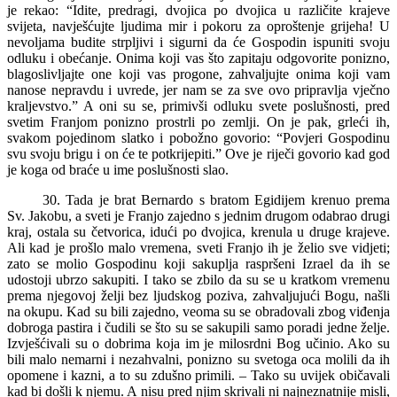
je rekao: “Idite, predragi, dvojica po dvojica u različite krajeve
svijeta, navješćujte ljudima mir i pokoru za oproštenje grijeha! U
nevoljama budite strpljivi i sigurni da će Gospodin ispuniti svoju
odluku i obećanje. Onima koji vas što zapitaju odgovorite ponizno,
blagoslivljajte one koji vas progone, zahvaljujte onima koji vam
nanose nepravdu i uvrede, jer nam se za sve ovo pripravlja vječno
kraljevstvo.” A oni su se, primivši odluku svete poslušnosti, pred
svetim Franjom ponizno prostrli po zemlji. On je pak, grleći ih,
svakom pojedinom slatko i pobožno govorio: “Povjeri Gospodinu
svu svoju brigu i on će te potkrijepiti.” Ove je riječi govorio kad god
je koga od braće u ime poslušnosti slao.
30. Tada je brat Bernardo s bratom Egidijem krenuo prema
Sv. Jakobu, a sveti je Franjo zajedno s jednim drugom odabrao drugi
kraj, ostala su četvorica, idući po dvojica, krenula u druge krajeve.
Ali kad je prošlo malo vremena, sveti Franjo ih je želio sve vidjeti;
zato se molio Gospodinu koji sakuplja raspršeni Izrael da ih se
udostoji ubrzo sakupiti. I tako se zbilo da su se u kratkom vremenu
prema njegovoj želji bez ljudskog poziva, zahvaljujući Bogu, našli
na okupu. Kad su bili zajedno, veoma su se obradovali zbog viđenja
dobroga pastira i čudili se što su se sakupili samo poradi jedne želje.
Izvješćivali su o dobrima koja im je milosrdni Bog učinio. Ako su
bili malo nemarni i nezahvalni, ponizno su svetoga oca molili da ih
opomene i kazni, a to su zdušno primili. – Tako su uvijek običavali
kad bi došli k njemu. A nisu pred njim skrivali ni najneznatnije misli,