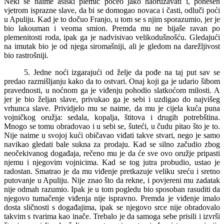
Neki se naime asiški plemić počeo jako naoružavati i, ponesen
vjetrom isprazne slave, da bi se domogao novaca i časti, odluči poći
u Apuliju. Kad je to dočuo Franjo, u tom se s njim sporazumio, jer je
bio lakouman i veoma smion. Premda mu ne bijaše ravan po
plemenitosti roda, ipak ga je nadvisivao velikodušnošću. Gledajući
na imutak bio je od njega siromašniji, ali je gledom na darežljivost
bio rastrošniji.
5. Jedne noći izgarajući od želje da pođe na taj put sav se
predao razmišljanju kako da to ostvari. Onaj koji ga je udario šibom
pravednosti, u noćnom ga je viđenju pohodio slatkoćom milosti. A
jer je bio željan slave, privukao ga je sebi i uzdigao do najvišeg
vrhunca slave. Prividjelo mu se naime, da mu je cijela kuća puna
vojničkog oružja: sedala, kopalja, štitova i drugih potrebština.
Mnogo se tomu obradovao i u sebi se, šuteći, u čudu pitao što je to.
Nije naime u svojoj kući običavao viđati takve stvari, nego je samo
navikao gledati bale sukna za prodaju. Kad se silno začudio zbog
neočekivanog događaja, rečeno mu je da će sve ovo oružje pripasti
njemu i njegovim vojnicima. Kad se tog jutra probudio, ustao je
radostan. Smatrao je da mu viđenje pretkazuje veliku sreću i sretno
putovanje u Apuliju. Nije znao što da rekne, i povjereni mu zadatak
nije odmah razumio. Ipak je u tom pogledu bio sposoban rasuditi da
njegovo tumačenje viđenja nije ispravno. Premda je viđenje imalo
dosta sličnosti s događajima, ipak se njegovo srce nije obradovalo
takvim s tvarima kao inače. Trebalo je da samoga sebe prisili i izvrši