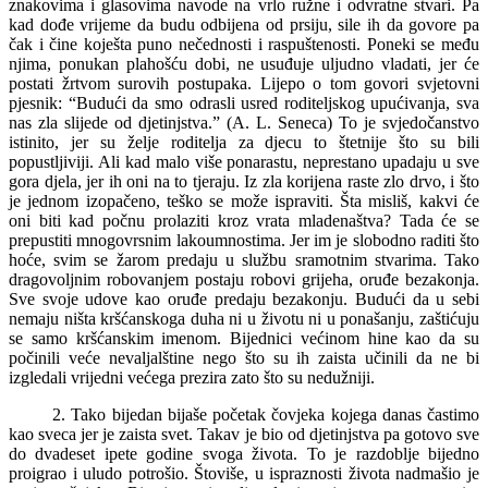
znakovima i glasovima navode na vrlo ružne i odvratne stvari. Pa
kad dođe vrijeme da budu odbijena od prsiju, sile ih da govore pa
čak i čine koješta puno nečednosti i raspuštenosti. Poneki se među
njima, ponukan plahošću dobi, ne usuđuje uljudno vladati, jer će
postati žrtvom surovih postupaka. Lijepo o tom govori svjetovni
pjesnik: “Budući da smo odrasli usred roditeljskog upućivanja, sva
nas zla slijede od djetinjstva.” (A. L. Seneca) To je svjedočanstvo
istinito, jer su želje roditelja za djecu to štetnije što su bili
popustljiviji. Ali kad malo više ponarastu, neprestano upadaju u sve
gora djela, jer ih oni na to tjeraju. Iz zla korijena raste zlo drvo, i što
je jednom izopačeno, teško se može ispraviti. Šta misliš, kakvi će
oni biti kad počnu prolaziti kroz vrata mladenaštva? Tada će se
prepustiti mnogovrsnim lakoumnostima. Jer im je slobodno raditi što
hoće, svim se žarom predaju u službu sramotnim stvarima. Tako
dragovoljnim robovanjem postaju robovi grijeha, oruđe bezakonja.
Sve svoje udove kao oruđe predaju bezakonju. Budući da u sebi
nemaju ništa kršćanskoga duha ni u životu ni u ponašanju, zaštićuju
se samo kršćanskim imenom. Bijednici većinom hine kao da su
počinili veće nevaljalštine nego što su ih zaista učinili da ne bi
izgledali vrijedni većega prezira zato što su nedužniji.
2. Tako bijedan bijaše početak čovjeka kojega danas častimo
kao sveca jer je zaista svet. Takav je bio od djetinjstva pa gotovo sve
do dvadeset ipete godine svoga života. To je razdoblje bijedno
proigrao i uludo potrošio. Štoviše, u ispraznosti života nadmašio je