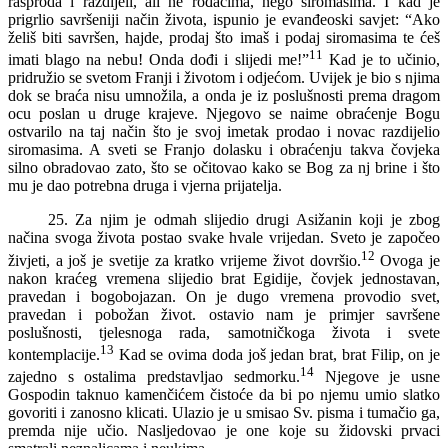
rasproda i razdijeli, ali ne rođacima, nego siromasima. I kad je
prigrlio savršeniji način života, ispunio je evanđeoski savjet: “Ako
želiš biti savršen, hajde, prodaj što imaš i podaj siromasima te ćeš
11
imati blago na nebu! Onda dođi i slijedi me!”
Kad je to učinio,
pridružio se svetom Franji i životom i odjećom. Uvijek je bio s njima
dok se braća nisu umnožila, a onda je iz poslušnosti prema dragom
ocu poslan u druge krajeve. Njegovo se naime obraćenje Bogu
ostvarilo na taj način što je svoj imetak prodao i novac razdijelio
siromasima. A sveti se Franjo dolasku i obraćenju takva čovjeka
silno obradovao zato, što se očitovao kako se Bog za nj brine i što
mu je dao potrebna druga i vjerna prijatelja.
25. Za njim je odmah slijedio drugi Asižanin koji je zbog
načina svoga života postao svake hvale vrijedan. Sveto je započeo
12
živjeti, a još je svetije za kratko vrijeme život dovršio.
Ovoga je
nakon kraćeg vremena slijedio brat Egidije, čovjek jednostavan,
pravedan i bogobojazan. On je dugo vremena provodio svet,
pravedan i pobožan život. ostavio nam je primjer savršene
poslušnosti, tjelesnoga rada, samotničkoga života i svete
13
kontemplacije.
Kad se ovima doda još jedan brat, brat Filip, on je
14
zajedno s ostalima predstavljao sedmorku.
Njegove je usne
Gospodin taknuo kamenčićem čistoće da bi po njemu umio slatko
govoriti i zanosno klicati. Ulazio je u smisao Sv. pisma i tumačio ga,
premda nije učio. Nasljedovao je one koje su židovski prvaci