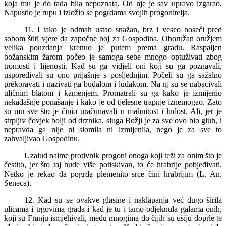
koja mu je do tada bila nepoznata. Od nje je sav upravo izgarao.
Napustio je rupu i izložio se pogrdama svojih progonitelja.
11. I tako je odmah ustao snažan, brz i veseo noseći pred
sobom štiti vjere da započne boj za Gospodina. Oboružan oružjem
velika pouzdanja krenuo je putem prema gradu. Raspaljen
božanskim žarom počeo je samoga sebe mnogo optuživati zbog
tromosti i lijenosti. Kad su ga vidjeli oni koji su ga poznavali,
uspoređivali su ono prijašnje s posljednjim. Počeli su ga sažalno
prekoravati i nazivati ga budalom i luđakom. Na nj su se nabacivali
uličnim blatom i kamenjem. Promatrali su ga kako je izmijenio
nekadašnje ponašanje i kako je od tjelesne trapnje iznemogao. Zato
su mu sve što je činio uračunavali u mahnitost i ludost. Ali, jer je
strpljiv čovjek bolji od drznika, sluga Božji je za sve ovo bio gluh, i
nepravda ga nije ni slomila ni izmijenila, nego je za sve to
zahvaljivao Gospodinu.
Uzalud naime protivnik progoni onoga koji teži za onim što je
čestito, jer što taj bude više potiskivan, to će hrabrije pobjeđivati.
Netko je rekao da pogrda plemenito srce čini hrabrijim (L. An.
Seneca).
12. Kad su se ovakve glasine i naklapanja već dugo širila
ulicama i trgovima grada i kad je tu i tamo odjeknula galama onih,
koji su Franju ismjehivali, među mnogima do čijih su ušiju doprle te