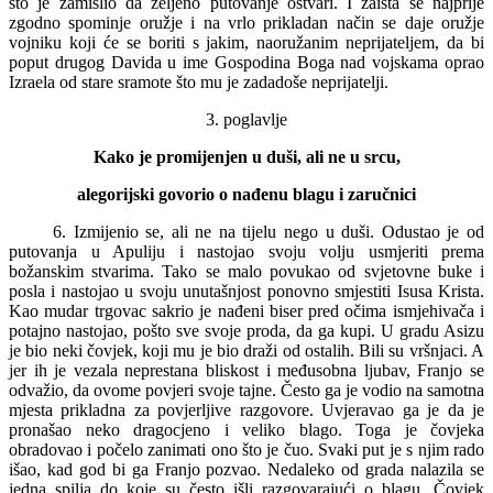
što je zamislio da željeno putovanje ostvari. I zaista se najprije
zgodno spominje oružje i na vrlo prikladan način se daje oružje
vojniku koji će se boriti s jakim, naoružanim neprijateljem, da bi
poput drugog Davida u ime Gospodina Boga nad vojskama oprao
Izraela od stare sramote što mu je zadadoše neprijatelji.
3. poglavlje
Kako je promijenjen u duši, ali ne u srcu,
alegorijski govorio o nađenu blagu i zaručnici
6. Izmijenio se, ali ne na tijelu nego u duši. Odustao je od
putovanja u Apuliju i nastojao svoju volju usmjeriti prema
božanskim stvarima. Tako se malo povukao od svjetovne buke i
posla i nastojao u svoju unutašnjost ponovno smjestiti Isusa Krista.
Kao mudar trgovac sakrio je nađeni biser pred očima ismjehivača i
potajno nastojao, pošto sve svoje proda, da ga kupi. U gradu Asizu
je bio neki čovjek, koji mu je bio draži od ostalih. Bili su vršnjaci. A
jer ih je vezala neprestana bliskost i međusobna ljubav, Franjo se
odvažio, da ovome povjeri svoje tajne. Često ga je vodio na samotna
mjesta prikladna za povjerljive razgovore. Uvjeravao ga je da je
pronašao neko dragocjeno i veliko blago. Toga je čovjeka
obradovao i počelo zanimati ono što je čuo. Svaki put je s njim rado
išao, kad god bi ga Franjo pozvao. Nedaleko od grada nalazila se
jedna spilja do koje su često išli razgovarajući o blagu. Čovjek