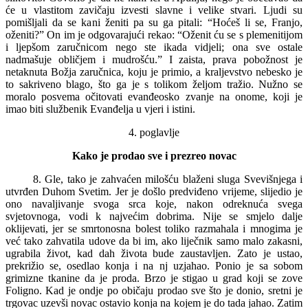
će u vlastitom zavičaju izvesti slavne i velike stvari. Ljudi su
pomišljali da se kani ženiti pa su ga pitali: “Hoćeš li se, Franjo,
oženiti?” On im je odgovarajući rekao: “Oženit ću se s plemenitijom
i ljepšom zaručnicom nego ste ikada vidjeli; ona sve ostale
nadmašuje obličjem i mudrošću.” I zaista, prava pobožnost je
netaknuta Božja zaručnica, koju je primio, a kraljevstvo nebesko je
to sakriveno blago, što ga je s tolikom željom tražio. Nužno se
moralo posvema očitovati evanđeosko zvanje na onome, koji je
imao biti službenik Evanđelja u vjeri i istini.
4. poglavlje
Kako je prodao sve i prezreo novac
8. Gle, tako je zahvaćen milošću blaženi sluga Svevišnjega i
utvrđen Duhom Svetim. Jer je došlo predviđeno vrijeme, slijedio je
ono navaljivanje svoga srca koje, nakon odreknuća svega
svjetovnoga, vodi k najvećim dobrima. Nije se smjelo dalje
oklijevati, jer se smrtonosna bolest toliko razmahala i mnogima je
već tako zahvatila udove da bi im, ako liječnik samo malo zakasni,
ugrabila život, kad dah života bude zaustavljen. Zato je ustao,
prekrižio se, osedlao konja i na nj uzjahao. Ponio je sa sobom
grimizne tkanine da je proda. Brzo je stigao u grad koji se zove
Foligno. Kad je ondje po običaju prodao sve što je donio, sretni je
trgovac uzevši novac ostavio konja na kojem je do tada jahao. Zatim