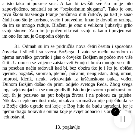
a isto tako ni pokrete srca. A kad bi izvršili sve što im je bilo
zapovijeđeno, smatrali su se “beskorisnim slugama”. Tako je onu
prvu školu blaženoga Franje prožimao duh čistoće, pa kad je znao
činiti ono što je korisno, sveto i pravedno, imao je dovoljno razloga
da im se mnogo raduje. Blaženi je otac s velikom ljubavlju grlio
svoje sinove. Zato im je počeo otkrivati svoju nakanu i povjeravati
im ono što mu je Gospodin objavio.
31. Odmah su im se pridružila nova četiri čestita i sposobna
čovjeka i slijedili su sveca Božjega. I zato se među narodom o
njemu naveliko govorilo i glas o čovjeku Božjem se počeo sve više
širiti. U ono su se vrijeme zaista sveti Franjo i braća mnogo veselili i
na poseban način radovali kad bi, bez obzira tko je i što je, običan
vjernik, bogataš, siromah, plemić, pučanin, neugledan, drag, uman,
priprost, klerik, neuk, svjetovnjak iz kršćanskoga puka, vođen
Duhom Božjim došao da primi odijelo svetoga Reda. Zbog svega
toga svjetovnjaci su se mnogo divili. Bio im je uzorom poniznosti on
koji ih je pozivao na put boljega života i na pokoru za grijehe.
Nikakva neplemenitost roda, nikakvo siromaštvo nije priječilo da se
u Božje djelo ugrade oni koje je Bog htio da budu ugrađeni, jer je
njemu drago boraviti s onima koje je svijet odbacio i s onima koji su
0
jednostavni.
13. poglavlje