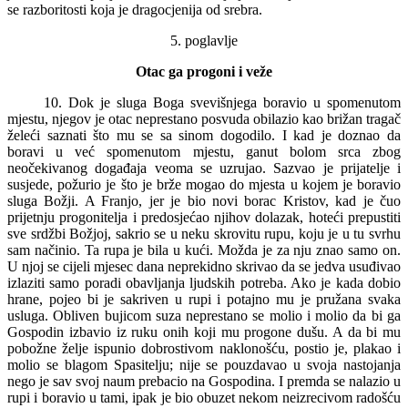
se razboritosti koja je dragocjenija od srebra.
5. poglavlje
Otac ga progoni i veže
10. Dok je sluga Boga svevišnjega boravio u spomenutom
mjestu, njegov je otac neprestano posvuda obilazio kao brižan tragač
želeći saznati što mu se sa sinom dogodilo. I kad je doznao da
boravi u već spomenutom mjestu, ganut bolom srca zbog
neočekivanog događaja veoma se uzrujao. Sazvao je prijatelje i
susjede, požurio je što je brže mogao do mjesta u kojem je boravio
sluga Božji. A Franjo, jer je bio novi borac Kristov, kad je čuo
prijetnju progonitelja i predosjećao njihov dolazak, hoteći prepustiti
sve srdžbi Božjoj, sakrio se u neku skrovitu rupu, koju je u tu svrhu
sam načinio. Ta rupa je bila u kući. Možda je za nju znao samo on.
U njoj se cijeli mjesec dana neprekidno skrivao da se jedva usuđivao
izlaziti samo poradi obavljanja ljudskih potreba. Ako je kada dobio
hrane, pojeo bi je sakriven u rupi i potajno mu je pružana svaka
usluga. Obliven bujicom suza neprestano se molio i molio da bi ga
Gospodin izbavio iz ruku onih koji mu progone dušu. A da bi mu
pobožne želje ispunio dobrostivom naklonošću, postio je, plakao i
molio se blagom Spasitelju; nije se pouzdavao u svoja nastojanja
nego je sav svoj naum prebacio na Gospodina. I premda se nalazio u
rupi i boravio u tami, ipak je bio obuzet nekom neizrecivom radošću