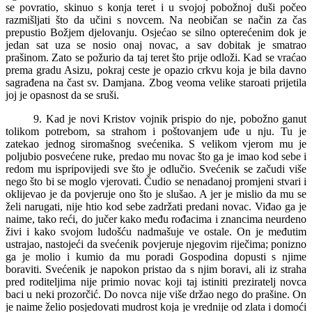
se povratio, skinuo s konja teret i u svojoj pobožnoj duši počeo
razmišljati što da učini s novcem. Na neobičan se način za čas
prepustio Božjem djelovanju. Osjećao se silno opterećenim dok je
jedan sat uza se nosio onaj novac, a sav dobitak je smatrao
prašinom. Zato se požurio da taj teret što prije odloži. Kad se vraćao
prema gradu Asizu, pokraj ceste je opazio crkvu koja je bila davno
sagrađena na čast sv. Damjana. Zbog veoma velike staroati prijetila
joj je opasnost da se sruši.
9. Kad je novi Kristov vojnik prispio do nje, pobožno ganut
tolikom potrebom, sa strahom i poštovanjem uđe u nju. Tu je
zatekao jednog siromašnog svećenika. S velikom vjerom mu je
poljubio posvećene ruke, predao mu novac što ga je imao kod sebe i
redom mu ispripovijedi sve što je odlučio. Svećenik se začudi više
nego što bi se moglo vjerovati. Čudio se nenadanoj promjeni stvari i
oklijevao je da povjeruje ono što je slušao. A jer je mislio da mu se
želi narugati, nije htio kod sebe zadržati predani novac. Viđao ga je
naime, tako reći, do jučer kako među rođacima i znancima neurdeno
živi i kako svojom ludošću nadmašuje ve ostale. On je međutim
ustrajao, nastojeći da svećenik povjeruje njegovim riječima; ponizno
ga je molio i kumio da mu poradi Gospodina dopusti s njime
boraviti. Svećenik je napokon pristao da s njim boravi, ali iz straha
pred roditeljima nije primio novac koji taj istiniti preziratelj novca
baci u neki prozorčić. Do novca nije više držao nego do prašine. On
je naime želio posjedovati mudrost koja je vrednije od zlata i domoći