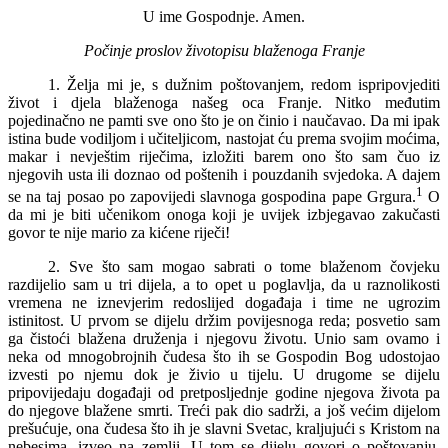
U ime Gospodnje. Amen.
Počinje proslov životopisu blaženoga Franje
1. Želja mi je, s dužnim poštovanjem, redom ispripovjediti
život i djela blaženoga našeg oca Franje. Nitko međutim
pojedinačno ne pamti sve ono što je on činio i naučavao. Da mi ipak
istina bude vodiljom i učiteljicom, nastojat ću prema svojim moćima,
makar i nevještim riječima, izložiti barem ono što sam čuo iz
njegovih usta ili doznao od poštenih i pouzdanih svjedoka. A dajem
1
se na taj posao po zapovijedi slavnoga gospodina pape Grgura.
O
da mi je biti učenikom onoga koji je uvijek izbjegavao zakučasti
govor te nije mario za kićene riječi!
2. Sve što sam mogao sabrati o tome blaženom čovjeku
razdijelio sam u tri dijela, a to opet u poglavlja, da u raznolikosti
vremena ne iznevjerim redoslijed događaja i time ne ugrozim
istinitost. U prvom se dijelu držim povijesnoga reda; posvetio sam
ga čistoći blažena druženja i njegovu životu. Unio sam ovamo i
neka od mnogobrojnih čudesa što ih se Gospodin Bog udostojao
izvesti po njemu dok je živio u tijelu. U drugome se dijelu
pripovijedaju događaji od pretposljednje godine njegova života pa
do njegove blažene smrti. Treći pak dio sadrži, a još većim dijelom
prešućuje, ona čudesa što ih je slavni Svetac, kraljujući s Kristom na
nebesima, izveo na zemlji. U tom se dijelu govori o poštovanju,