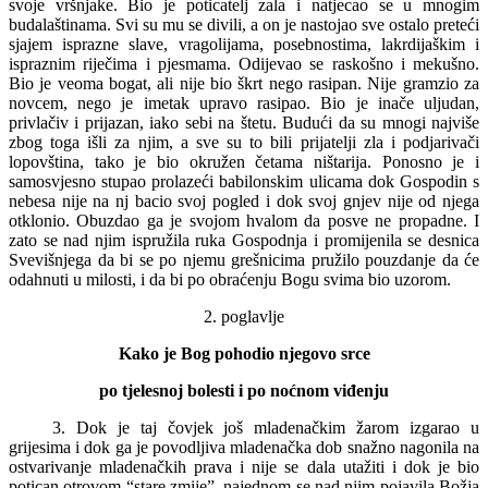
svoje vršnjake. Bio je poticatelj zala i natjecao se u mnogim
budalaštinama. Svi su mu se divili, a on je nastojao sve ostalo preteći
sjajem isprazne slave, vragolijama, posebnostima, lakrdijaškim i
ispraznim riječima i pjesmama. Odijevao se raskošno i mekušno.
Bio je veoma bogat, ali nije bio škrt nego rasipan. Nije gramzio za
novcem, nego je imetak upravo rasipao. Bio je inače uljudan,
privlačiv i prijazan, iako sebi na štetu. Budući da su mnogi najviše
zbog toga išli za njim, a sve su to bili prijatelji zla i podjarivači
lopovština, tako je bio okružen četama ništarija. Ponosno je i
samosvjesno stupao prolazeći babilonskim ulicama dok Gospodin s
nebesa nije na nj bacio svoj pogled i dok svoj gnjev nije od njega
otklonio. Obuzdao ga je svojom hvalom da posve ne propadne. I
zato se nad njim ispružila ruka Gospodnja i promijenila se desnica
Svevišnjega da bi se po njemu grešnicima pružilo pouzdanje da će
odahnuti u milosti, i da bi po obraćenju Bogu svima bio uzorom.
2. poglavlje
Kako je Bog pohodio njegovo srce
po tjelesnoj bolesti i po noćnom viđenju
3. Dok je taj čovjek još mladenačkim žarom izgarao u
grijesima i dok ga je povodljiva mladenačka dob snažno nagonila na
ostvarivanje mladenačkih prava i nije se dala utažiti i dok je bio
potican otrovom “stare zmije”, najednom se nad njim pojavila Božja