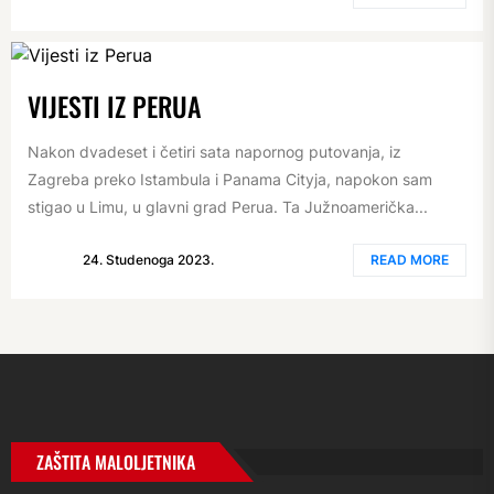
VIJESTI IZ PERUA
Nakon dvadeset i četiri sata napornog putovanja, iz
Zagreba preko Istambula i Panama Cityja, napokon sam
stigao u Limu, u glavni grad Perua. Ta Južnoamerička...
24. Studenoga 2023.
READ MORE
ZAŠTITA MALOLJETNIKA