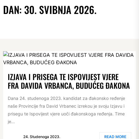
DAN:
30. SVIBNJA 2026.
IZJAVA I PRISEGA TE ISPOVIJEST VJERE
FRA DAVIDA VRBANCA, BUDUĆEG ĐAKONA
Dana 24. studenoga 2023. kandidat za đakonsko ređenje
naše Provincije fra David Vrbanec izrekou je svoju Izjavu i
prisegu te Ispovijest vjere uoči đakonskoga ređenja. Time
je...
24. Studenoga 2023.
READ MORE