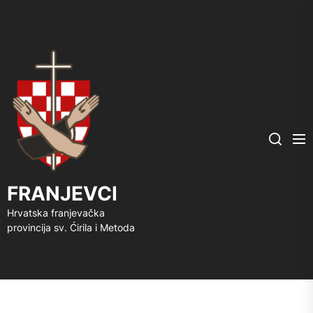
FRANJEVCI
Me
Search
FRANJEVCI
Hrvatska franjevačka
provincija sv. Ćirila i Metoda