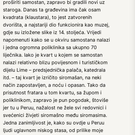
proširiti samostan, zapravo bi gradili novi uz
staroga. Danas ta građevina ima čak osam
kvadrata (klaustara), to jest zatvorenih
dvorišta, a najstariji dio funkcionira kao muzej,
gdje su izložene slike iz 14. stoljeća. Vrijedi
napomenuti kako se u okviru samostana nalazi
i jedna ogromna poliklinika sa ukupno 70
liječnika. Iako je kvart u kojem se samostan
nalazi relativno blizu povijesnom i turističkom
dijelu Lime – predsjednička palača, katedrala
itd. – taj kvart je izričito siromašan, na neki
način zapostavljen, a noću i opasan. Tako da
prisutnost fratara u tom kvartu, sa župom i
poliklinikom, zapravo je pun pogodak, štoviše
jer tu u Peruu, nažalost ne žele svi redovnici i
svećenici živjeti siromašno među siromasima.
Jedna zanimljivost je, kako su ovdje u Peruu
ljudi uglavnom niskog stasa, od prilike moje