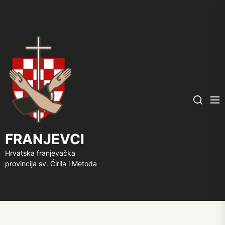
FRANJEVCI
Me
Search
FRANJEVCI
Hrvatska franjevačka
provincija sv. Ćirila i Metoda