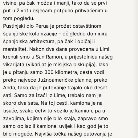
visine, pa čak možda i manji, tako da se prvi
put u životu osjećam potpuno prihvaćenim u
tom pogledu.
Pustinjski dio Perua je prožet ostavštinom
španjolske kolonizacije – očigledno dominira
španjolska arhitektura, pa čak i običaji i
mentalitet. Nakon dva dana provedena u Limi,
krenuli smo u San Ramon, u prijestolnicu našeg
vikarijata (vikarijat je misijska biskupija). Iako
je u pitanju samo 300 kilometra, cesta vodi
preko najveće Južnoameričke planine, preko
Anda, tako da je putovanje trajalo oko deset
sati. Samo za izaći iz Lime, trebalo nam je
skoro dva sata. Na toj cesti, kamiona je na
tisuće, svako četvrto vozilo je kamion, pa u
zavojima, kojima nije bilo kraja, zapravo smo
samo obilazili kamione, uvijek i kad god je to
bilo moguće. Najviša točka našeg putovanja je