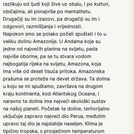
razlikuju od ljudi koji žive uz obalu, i po kulturi,
običajima, ali ponajviše po mentalitetu.
Drugačiji su im izazovi, pa drugačiji su im i
odgovori, razmišljanja i vrijednosti.
Napokon smo se polako počeli spuštati i to u
veliku dolinu Amazonije. U Andama koje su
jedne od najvećih planina na svijetu, pada
najviše oborine, pa se tu stvara vodom
najbogatija rijeka na svijetu, Amazona, koja
ima više od deset tisuća pritoka. Amazonska
prašuma se proteže na devet država. Ta dolina
u koju se mi spuštamo, završava na drugom
kraju kontinenta, kod Atlantskog Oceana, i
naravno ta dolina ima najveći ekološki sustav
na našoj planeti. Početak te doline, teritorijalno
uključuje zapravo najveći dio Perua, međutim
upravo taj dio je najslabije naseljen. Klima je
tipično tropska, s prosječnom temperaturom