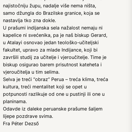
najistočniju župu, nadalje više nema ništa,
samo džungla do Brazilske granice, koja se
nastavlja tko zna dokle.
U prašumi indijanska sela nažalost nemaju ni
kapelice ni svećenika, pa je naš biskup Gerard,
u Atalayi osnovao jedan teološko-učiteljski
fakultet, upravo za mlade Indijance, koji bi
završili studij za učitelje i vjeroučitelje. Time je
biskup osigurao barem prisutnost kateheta i
vjeroučitelja u tim selima.
Selva je treći “obraz” Perua – treća klima, treća
kultura, treći mentalitet koji se opet u
potpunosti razlikuje od one u pustinji ili one u
planinama.
Odavde iz daleke peruanske prašume šaljem
lijepe pozdrave svima.
Fra Péter Dezső