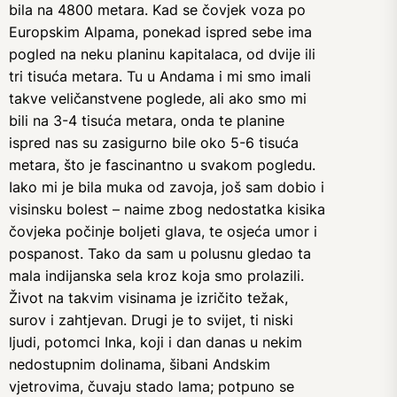
bila na 4800 metara. Kad se čovjek voza po
Europskim Alpama, ponekad ispred sebe ima
pogled na neku planinu kapitalaca, od dvije ili
tri tisuća metara. Tu u Andama i mi smo imali
takve veličanstvene poglede, ali ako smo mi
bili na 3-4 tisuća metara, onda te planine
ispred nas su zasigurno bile oko 5-6 tisuća
metara, što je fascinantno u svakom pogledu.
Iako mi je bila muka od zavoja, još sam dobio i
visinsku bolest – naime zbog nedostatka kisika
čovjeka počinje boljeti glava, te osjeća umor i
pospanost. Tako da sam u polusnu gledao ta
mala indijanska sela kroz koja smo prolazili.
Život na takvim visinama je izričito težak,
surov i zahtjevan. Drugi je to svijet, ti niski
ljudi, potomci Inka, koji i dan danas u nekim
nedostupnim dolinama, šibani Andskim
vjetrovima, čuvaju stado lama; potpuno se