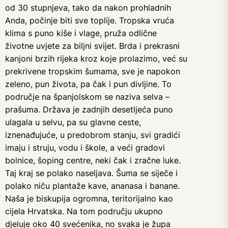
od 30 stupnjeva, tako da nakon prohladnih
Anda, počinje biti sve toplije. Tropska vruća
klima s puno kiše i vlage, pruža odlične
životne uvjete za biljni svijet. Brda i prekrasni
kanjoni brzih rijeka kroz koje prolazimo, već su
prekrivene tropskim šumama, sve je napokon
zeleno, pun života, pa čak i pun divljine. To
područje na španjolskom se naziva selva –
prašuma. Država je zadnjih desetljeća puno
ulagala u selvu, pa su glavne ceste,
iznenađujuće, u predobrom stanju, svi gradići
imaju i struju, vodu i škole, a veći gradovi
bolnice, šoping centre, neki čak i zračne luke.
Taj kraj se polako naseljava. Šuma se siječe i
polako niču plantaže kave, ananasa i banane.
Naša je biskupija ogromna, teritorijalno kao
cijela Hrvatska. Na tom području ukupno
djeluje oko 40 svećenika, no svaka je župa