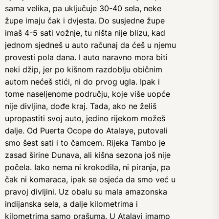
sama velika, pa uključuje 30-40 sela, neke
župe imaju čak i dvjesta. Do susjedne župe
imaš 4-5 sati vožnje, tu ništa nije blizu, kad
jednom sjedneš u auto računaj da ćeš u njemu
provesti pola dana. I auto naravno mora biti
neki džip, jer po kišnom razdoblju običnim
autom nećeš stići, ni do prvog ugla. Ipak i
tome naseljenome području, koje više uopće
nije divljina, dođe kraj. Tada, ako ne želiš
upropastiti svoj auto, jedino rijekom možeš
dalje. Od Puerta Ocope do Atalaye, putovali
smo šest sati i to čamcem. Rijeka Tambo je
zasad širine Dunava, ali kišna sezona još nije
počela. Iako nema ni krokodila, ni piranja, pa
čak ni komaraca, ipak se osjeća da smo već u
pravoj divljini. Uz obalu su mala amazonska
indijanska sela, a dalje kilometrima i
kilometrima samo prašuma. U Atalayi imamo