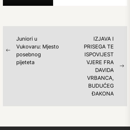
NAVIGACIJA
Juniori u
IZJAVA I
OBJAVA
Vukovaru: Mjesto
PRISEGA TE
Previous
posebnog
ISPOVIJEST
post:
pijeteta
VJERE FRA
Ne
DAVIDA
po
VRBANCA,
BUDUĆEG
ĐAKONA