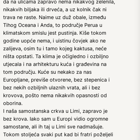
da na ulicama zapravo nema nikakvog zelenila,
nikakvih biljaka ili drveća, a uz kolnik čak ni
trava ne raste. Naime uz duž obale, između
Tihog Oceana i Anda, to područje Perua u
klimatskom smislu jest pustinja. Kiše tokom
godine uopće nema, i uistinu čovjek ako ne
zalijeva, osim tu i tamo kojeg kaktusa, neće
ništa opstati. Ta klima je očigledno i ozbiljno
utjecala i na arhitekturu kuća i građevina na
tom području. Kuće su nekako za nas
Europljane, previše otvorene, bez stepenica i
bez nekih ozbiljnih ulaznih vrata, ali i bez
krovova, pošto nema nikakvih opasnosti od
oborina.
I naša samostanska crkva u Limi, zapravo je
bez krova. Iako sam u Europi vidio ogromne
samostane, ali ih taj u Limi sve nadmašuje.
Tokom stoljeća svaki put kad bi fratri poželjeli