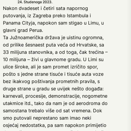
24. Studenoga 2023.
Nakon dvadeset i četiri sata napornog
putovanja, iz Zagreba preko Istambula i
Panama Cityja, napokon sam stigao u Limu, u
glavni grad Perua.
Ta Južnoamerička država je uistinu ogromna,
od prilike šesnaest puta veća od Hrvatske, sa
33 milijuna stanovnika, a od toga, čak trećina –
10 milijuna – živi u glavnome gradu. U Limi su
ulice široke, ali je sam promet izričito spor,
pošto s jedne strane tisuće i tisuće auta voze
bez ikakvog poštivanja prometnih pravila, s
druge strane u gradu se uvijek nešto događa:
karnevali, procesije, demonstracije, nogometne
utakmice itd., tako da nam je od aerodroma do
samostana trebalo više od sat vremena. Dok
smo putovali neprestano sam imao neki
osjećaj nedostatka, pa sam napokon primijetio