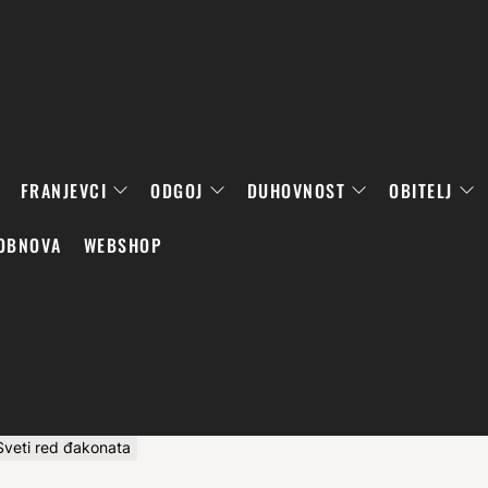
FRANJEVCI
ODGOJ
DUHOVNOST
OBITELJ
OBNOVA
WEBSHOP
Sveti red đakonata