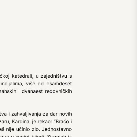
koj katedrali, u zajedništvu s
ncijalima, više od osamdeset
zanskih i dvanaest redovničkih
va i zahvaljivanja za dar novih
ru, Kardinal je rekao: “Braćo i
š nije učinio zlo. Jednostavno
 umre u svojoj bijedi. Siromah iz