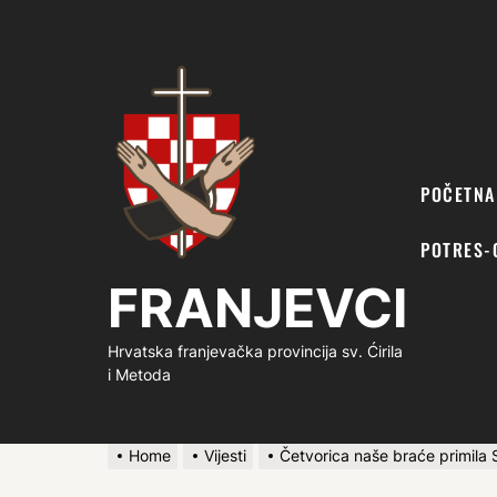
FRANJEVCI
POČETNA
POTRES-
FRANJEVCI
Hrvatska franjevačka provincija sv. Ćirila
i Metoda
Home
Vijesti
Četvorica naše braće primila 