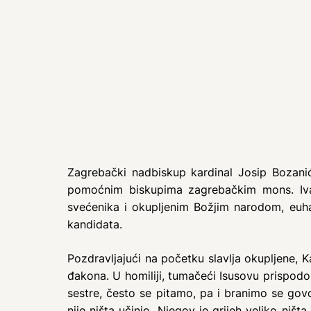
Zagrebački nadbiskup kardinal Josip Bozanić
pomoćnim biskupima zagrebačkim mons. Iva
svećenika i okupljenim Božjim narodom, euhar
kandidata.
Pozdravljajući na početku slavlja okupljene, K
đakona. U homiliji, tumačeći Isusovu prispodo
sestre, često se pitamo, pa i branimo se gov
nije ništa učinio. Njegov je grijeh veliko ništ