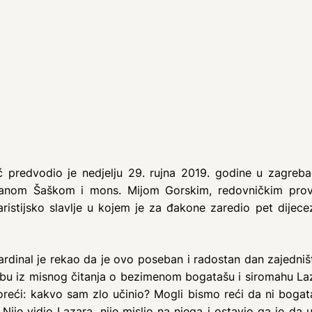
 predvodio je nedjelju 29. rujna 2019. godine u zagrebač
nom Šaškom i mons. Mijom Gorskim, redovničkim provi
istijsko slavlje u kojem je za đakone zaredio pet dijece
ardinal je rekao da je ovo poseban i radostan dan zajedništ
bu iz misnog čitanja o bezimenom bogatašu i siromahu Laza
oreći: kakvo sam zlo učinio? Mogli bismo reći da ni bogata
a. Nije vidio Lazara, nije mislio na njega i ostavio ga je da