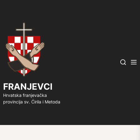
FRANJEVCI
Me
Search
FRANJEVCI
Hrvatska franjevačka
provincija sv. Ćirila i Metoda