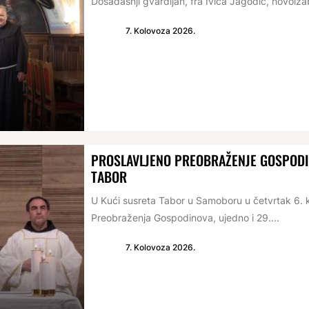
Dosadašnji gvardijan, fra Ivica Jagodić, novoizabr
7. Kolovoza 2026.
PROSLAVLJENO PREOBRAŽENJE GOSPODIN
TABOR
U Kući susreta Tabor u Samoboru u četvrtak 6. 
Preobraženja Gospodinova, ujedno i 29....
7. Kolovoza 2026.