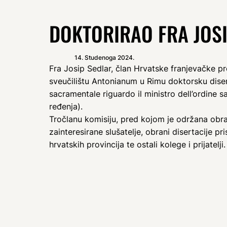
DOKTORIRAO FRA JOS
14. Studenoga 2024.
Fra Josip Sedlar, član Hrvatske franjevačke p
sveučilištu Antonianum u Rimu doktorsku diserta
sacramentale riguardo il ministro dell’ordine sa
ređenja).
Tročlanu komisiju, pred kojom je održana obrana
zainteresirane slušatelje, obrani disertacije pris
hrvatskih provincija te ostali kolege i prijatelji.