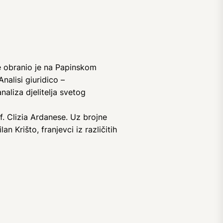
ne obranio je na Papinskom
nalisi giuridico –
naliza djelitelja svetog
f. Clizia Ardanese. Uz brojne
an Krišto, franjevci iz različitih