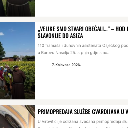
„VELIKE SMO STVARI OBEĆALI…” – HO
SLAVONIJE DO ASIZA
110 framaša i duhovnih asistenata Osječkog po
u Borovu Naselju 25. srpnja gdje smo...
7. Kolovoza 2026.
PRIMOPREDAJA SLUŽBE GVARDIJANA U V
U Virovitici je održana svečana primopredaja s