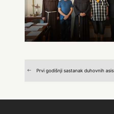
NAVIGACIJA
Prvi godišnji sastanak duhovnih asi
Previous
OBJAVA
post: