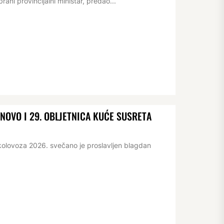
ani provincijalni ministar, predao...
OVO I 29. OBLJETNICA KUĆE SUSRETA
kolovoza 2026. svečano je proslavljen blagdan