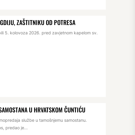
IGDIJU, ZAŠTITNIKU OD POTRESA
pili 5. kolovoza 2026. pred zavjetnom kapelom sv.
 SAMOSTANA U HRVATSKOM ČUNTIĆU
rimopredaja službe u tamošnjemu samostanu.
s, predao je...