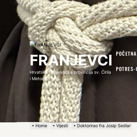
FRANJEVCI
POČETNA
FRANJEVCI
POTRES-
Hrvatska franjevačka provincija sv. Ćirila
i Metoda
Home
Vijesti
Doktorirao fra Josip Sedlar