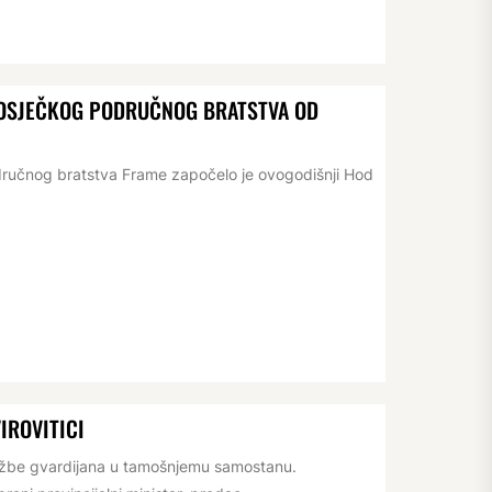
D OSJEČKOG PODRUČNOG BRATSTVA OD
dručnog bratstva Frame započelo je ovogodišnji Hod
IROVITICI
lužbe gvardijana u tamošnjemu samostanu.