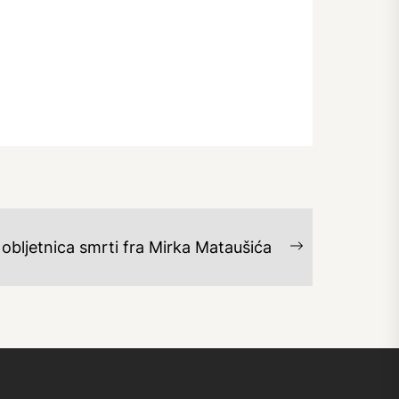
 obljetnica smrti fra Mirka Mataušića
Next
post: