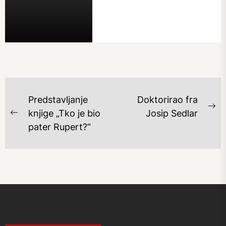
NAVIGACIJA
Predstavljanje
Doktorirao fra
OBJAVA
Ne
knjige „Tko je bio
Josip Sedlar
Previous
po
pater Rupert?“
post: