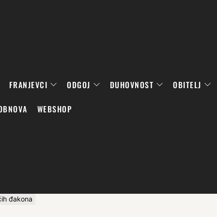
FRANJEVCI
ODGOJ
DUHOVNOST
OBITELJ
OBNOVA
WEBSHOP
ućih đakona