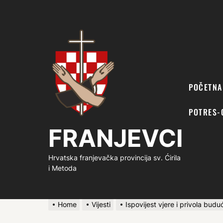
FRANJEVCI
POČETNA
POTRES-
FRANJEVCI
Hrvatska franjevačka provincija sv. Ćirila
i Metoda
Home
Vijesti
Ispovijest vjere i privola bud