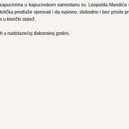
 kapucinima u kapucinskom samostanu sv. Leopolda Mandića u
tolička predlaže vjerovati i da svjesno, slobodno i bez prisile 
u klerički stalež.
ih u nadolazećoj đakonskoj godini.