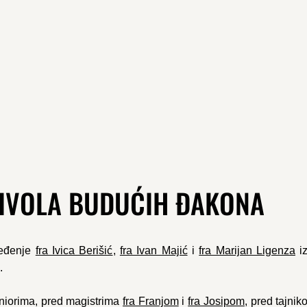
PRIVOLA BUDUĆIH ĐAKONA
ređenje
fra Ivica Berišić
,
fra Ivan Majić
i
fra Marijan Ligenza
iz
.
juniorima, pred magistrima
fra Franjom
i
fra Josipom
, pred tajnik