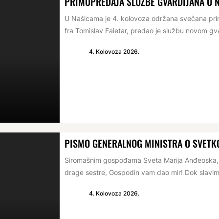
PRIMOPREDAJA SLUŽBE GVARDIJANA U 
U Našicama je 4. kolovoza održana svečana prim
fra Tomislav Faletar, predao je službu novom gva
4. Kolovoza 2026.
PISMO GENERALNOG MINISTRA O SVETKO
Siromašnim gospođama Sveta Marija Anđeoska, 1
drage sestre, Gospodin vam dao mir! Dok slavim
4. Kolovoza 2026.