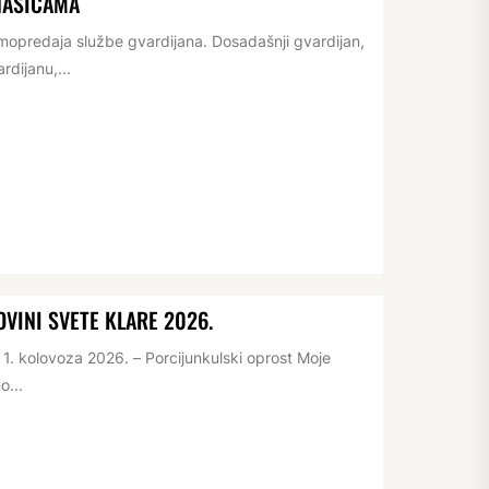
NAŠICAMA
opredaja službe gvardijana. Dosadašnji gvardijan,
rdijanu,...
VINI SVETE KLARE 2026.
. kolovoza 2026. – Porcijunkulski oprost Moje
o...