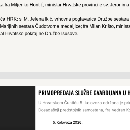
ika fra Miljenko Hontić, ministar Hrvatske provincije sv. Jeronim
ijeća HRK: s. M. Jelena Ikić, vrhovna poglavarica Družbe sestar
arijinih sestara Čudotvorne medaljice; fra Milan Krišto, minist
cijal Hrvatske pokrajine Družbe Isusove.
PRIMOPREDAJA SLUŽBE GVARDIJANA U 
U Hrvatskom Čuntiću 5. kolovoza održana je p
Dosadašnji predstojnik samostana, fra Vedran Ko
5. Kolovoza 2026.