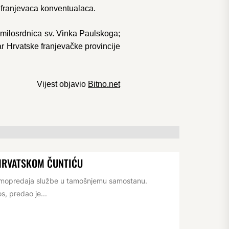
a franjevaca konventualaca.
a milosrdnica sv. Vinka Paulskoga;
ar Hrvatske franjevačke provincije
Vijest objavio
Bitno.net
HRVATSKOM ČUNTIĆU
rimopredaja službe u tamošnjemu samostanu.
s, predao je...