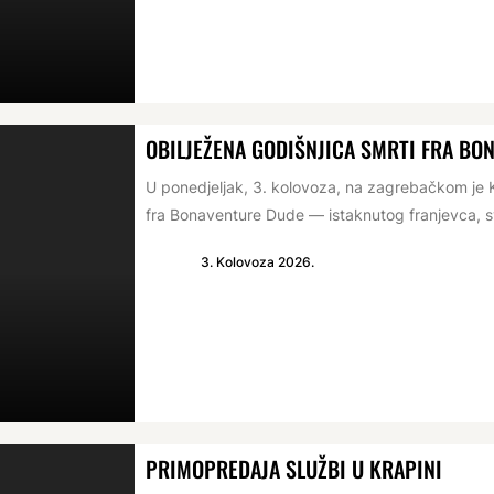
OBILJEŽENA GODIŠNJICA SMRTI FRA BO
U ponedjeljak, 3. kolovoza, na zagrebačkom je K
fra Bonaventure Dude — istaknutog franjevca, s
3. Kolovoza 2026.
PRIMOPREDAJA SLUŽBI U KRAPINI