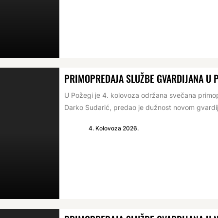
PRIMOPREDAJA SLUŽBE GVARDIJANA U 
U Požegi je 4. kolovoza održana svečana primop
Darko Sudarić, predao je dužnost novom gvardij
4. Kolovoza 2026.