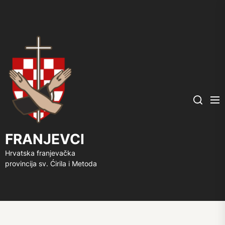
FRANJEVCI
Me
Search
FRANJEVCI
Hrvatska franjevačka
provincija sv. Ćirila i Metoda