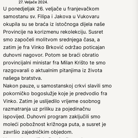
27. Veljače 2024.
U ponedjeljak 26. veljače u franjevačkom
samostanu sv. Filipa i Jakova u Vukovaru
okupila su se braća iz istočnoga dijela naše
Provincije na korizmenu rekolekciju. Susret
smo započeli molitvom srednjega časa, a
zatim je fra Vinko Brković održao poticajan
duhovni nagovor. Potom se braći obratio
provincijalni ministar fra Milan Krišto te smo
razgovarali o aktualnim pitanjima iz života
našega bratstva.
Nakon pauze, u samostanskoj crkvi slavili smo
pokorničko bogoslužje koje je predvodio fra
Vinko. Zatim je uslijedilo vrijeme osobnog
razmatranja uz priliku za pojedinačnu
ispovijed. Duhovni program zaključili smo
moleći pobožnost križnoga puta, a susret je
završio zajedničkim objedom.