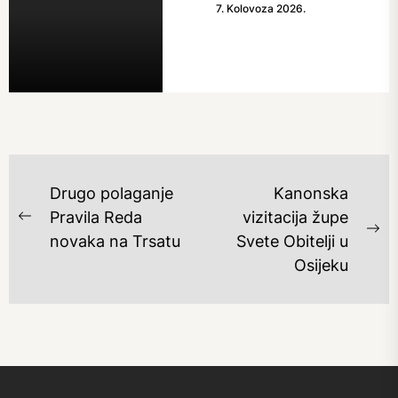
7. Kolovoza 2026.
NAVIGACIJA
Drugo polaganje
Kanonska
OBJAVA
Pravila Reda
vizitacija župe
Previous
Ne
novaka na Trsatu
Svete Obitelji u
post:
po
Osijeku