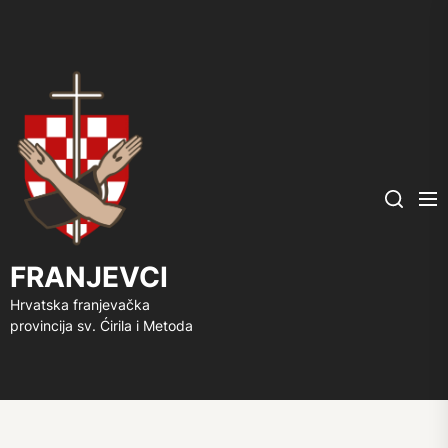
FRANJEVCI
Me
Search
FRANJEVCI
Hrvatska franjevačka
provincija sv. Ćirila i Metoda