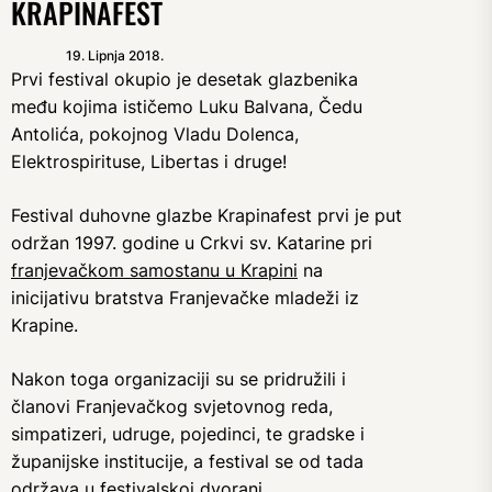
KRAPINAFEST
19. Lipnja 2018.
Prvi festival okupio je desetak glazbenika
među kojima ističemo Luku Balvana, Čedu
Antolića, pokojnog Vladu Dolenca,
Elektrospirituse, Libertas i druge!
Festival duhovne glazbe Krapinafest prvi je put
održan 1997. godine u Crkvi sv. Katarine pri
franjevačkom samostanu u Krapini
na
inicijativu bratstva Franjevačke mladeži iz
Krapine.
Nakon toga organizaciji su se pridružili i
članovi Franjevačkog svjetovnog reda,
simpatizeri, udruge, pojedinci, te gradske i
županijske institucije, a festival se od tada
održava u festivalskoj dvorani.