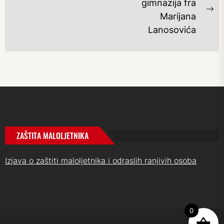
OBJAVA
gimnazija fra
post:
Ne
Marijana
po
Lanosovića
ZAŠTITA MALOLJETNIKA
Izjava o zaštiti maloljetnika i odraslih ranjivih osoba
0