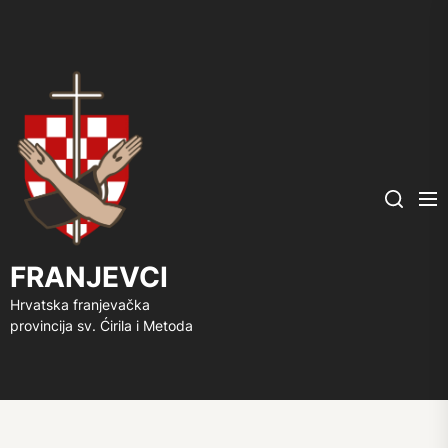
FRANJEVCI
Me
Search
FRANJEVCI
Hrvatska franjevačka
provincija sv. Ćirila i Metoda