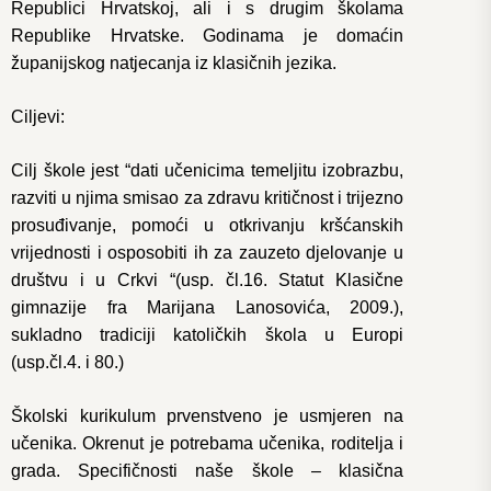
Republici Hrvatskoj, ali i s drugim školama
Republike Hrvatske. Godinama je domaćin
županijskog natjecanja iz klasičnih jezika.
Ciljevi:
Cilj škole jest “dati učenicima temeljitu izobrazbu,
razviti u njima smisao za zdravu kritičnost i trijezno
prosuđivanje, pomoći u otkrivanju kršćanskih
vrijednosti i osposobiti ih za zauzeto djelovanje u
društvu i u Crkvi “(usp. čl.16. Statut Klasične
gimnazije fra Marijana Lanosovića, 2009.),
sukladno tradiciji katoličkih škola u Europi
(usp.čl.4. i 80.)
Školski kurikulum prvenstveno je usmjeren na
učenika. Okrenut je potrebama učenika, roditelja i
grada. Specifičnosti naše škole – klasična