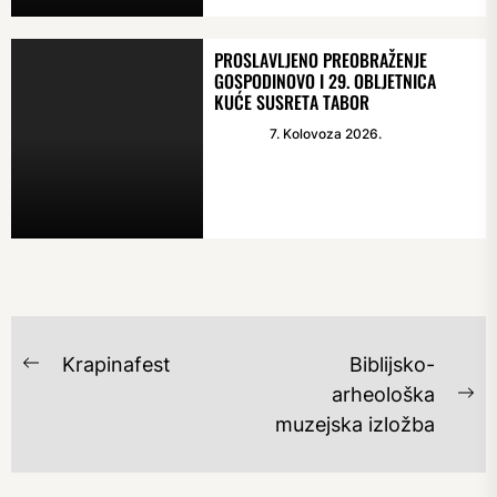
PROSLAVLJENO PREOBRAŽENJE
GOSPODINOVO I 29. OBLJETNICA
KUĆE SUSRETA TABOR
7. Kolovoza 2026.
NAVIGACIJA
Krapinafest
Biblijsko-
Previous
OBJAVA
arheološka
post:
Ne
muzejska izložba
po