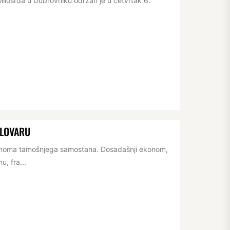
losrđa u Dubrovniku održan je u četvrtak 6.
ELOVARU
konoma tamošnjega samostana. Dosadašnji ekonom,
, fra...