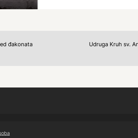
 Red đakonata
Udruga Kruh sv. An
osoba