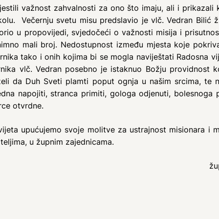
estili važnost zahvalnosti za ono što imaju, ali i prikazali
lu. Večernju svetu misu predslavio je vlč. Vedran Bilić žup
io u propovijedi, svjedočeći o važnosti misija i prisutno
nimno mali broj. Nedostupnost između mjesta koje pokriva V
nika tako i onih kojima bi se mogla naviještati Radosna vij
ernika vlč. Vedran posebno je istaknuo Božju providnost k
 želi da Duh Sveti plamti poput ognja u našim srcima, te 
dna napojiti, stranca primiti, gologa odjenuti, bolesnoga
rce otvrdne.
ijeta upućujemo svoje molitve za ustrajnost misionara i m
iteljima, u župnim zajednicama.
žu