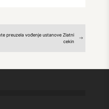
te preuzela vođenje ustanove Zlatni
Next
cekin
post: