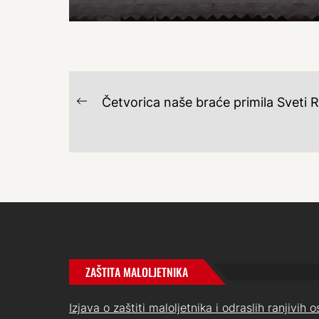
NAVIGACIJA
Četvorica naše braće primila Sveti
Previous
OBJAVA
post:
ZAŠTITA MALOLJETNIKA
Izjava o zaštiti maloljetnika i odraslih ranjivih 