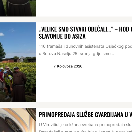
„VELIKE SMO STVARI OBEĆALI…” – HO
SLAVONIJE DO ASIZA
110 framaša i duhovnih asistenata Osječkog po
u Borovu Naselju 25. srpnja gdje smo...
7. Kolovoza 2026.
PRIMOPREDAJA SLUŽBE GVARDIJANA U V
U Virovitici je održana svečana primopredaja s
Dosadašnji gvardijan, fra Ivica Jagodić, novoizabr