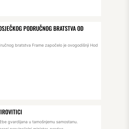
D OSJEČKOG PODRUČNOG BRATSTVA OD
dručnog bratstva Frame započelo je ovogodišnji Hod
IROVITICI
lužbe gvardijana u tamošnjemu samostanu.
ani provincijalni ministar, predao...