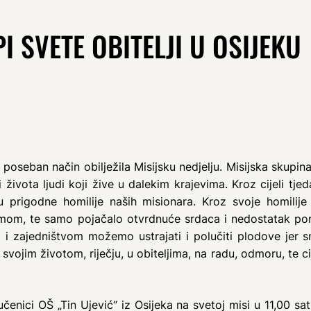
I SVETE OBITELJI U OSIJEKU
poseban način obilježila Misijsku nedjelju. Misijska skupina
 i života ljudi koji žive u dalekim krajevima. Kroz cijeli tj
su prigodne homilije naših misionara. Kroz svoje homilij
tamom, te samo pojačalo otvrdnuće srdaca i nedostatak pon
m i zajedništvom možemo ustrajati i polučiti plodove jer s
a svojim životom, riječju, u obiteljima, na radu, odmoru, te ci
čenici OŠ „Tin Ujević“ iz Osijeka na svetoj misi u 11,00 sati