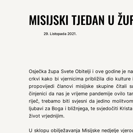
MISIJSKI TJEDAN U ŽUP
29. Listopada 2021.
Osječka župa Svete Obitelji i ove godine je na 
crkvi kako bi vjernicima približila dio kulture
propovijedi članovi misijske skupine čitali 
činjenici da nas je vrijeme pandemije ovilo 
riječ, trebamo biti svjesni da jedino molitvo
ljubavi za Boga i bližnjega, te svjedočiti Krist
život vrjednijim.
U sklopu obilježavanja Misijske nedjelje vjerou