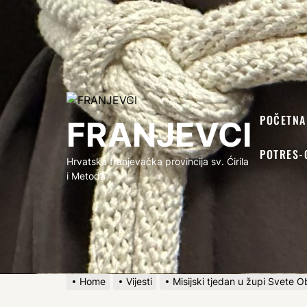
FRANJEVCI
POČETNA
FRANJEVCI
POTRES-
Hrvatska franjevačka provincija sv. Ćirila
i Metoda
Home
Vijesti
Misijski tjedan u župi Svete Ob