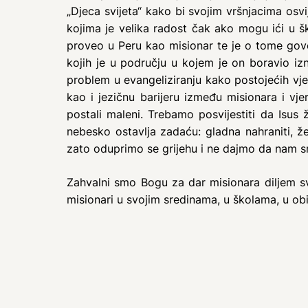
„Djeca svijeta“ kako bi svojim vršnjacima osvij
kojima je velika radost čak ako mogu ići u ško
proveo u Peru kao misionar te je o tome govor
kojih je u području u kojem je on boravio iz
problem u evangeliziranju kako postojećih vjer
kao i jezičnu barijeru između misionara i vj
postali maleni. Trebamo posvijestiti da Isus
nebesko ostavlja zadaću: gladna nahraniti, že
zato oduprimo se grijehu i ne dajmo da nam s
Zahvalni smo Bogu za dar misionara diljem sv
misionari u svojim sredinama, u školama, u ob