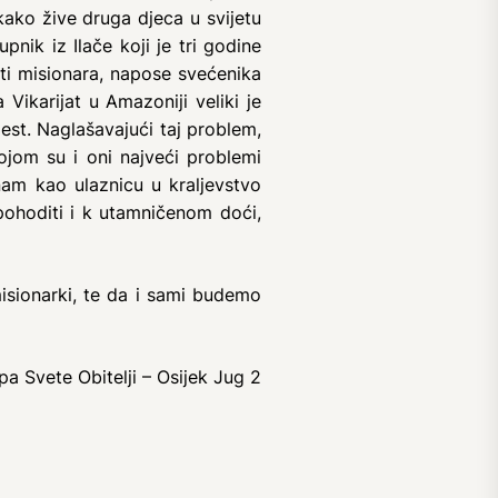
 kako žive druga djeca u svijetu
nik iz Ilače koji je tri godine
sti misionara, napose svećenika
ikarijat u Amazoniji veliki je
est. Naglašavajući taj problem,
ojom su i oni najveći problemi
nam kao ulaznicu u kraljevstvo
 pohoditi i k utamničenom doći,
isionarki, te da i sami budemo
pa Svete Obitelji – Osijek Jug 2