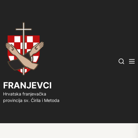
FRANJEVCI
Me
Search
FRANJEVCI
Hrvatska franjevačka
provincija sv. Ćirila i Metoda