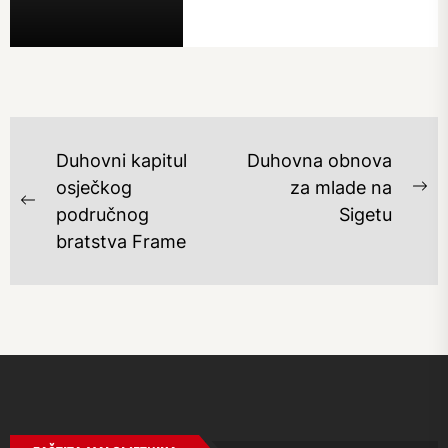
NAVIGACIJA
Duhovni kapitul
Duhovna obnova
OBJAVA
osječkog
za mlade na
Ne
Previous
područnog
Sigetu
po
post:
bratstva Frame