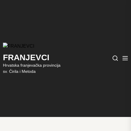
FRANJEVCI
FRANJEVCI
Me
Search
Hrvatska franjevačka provincija
sv. Ćirila i Metoda