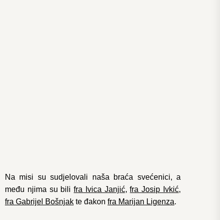
Na misi su sudjelovali naša braća svećenici, a
među njima su bili
fra Ivica Janjić
,
fra Josip Ivkić
,
fra Gabrijel Bošnjak
te đakon
fra Marijan Ligenza
.