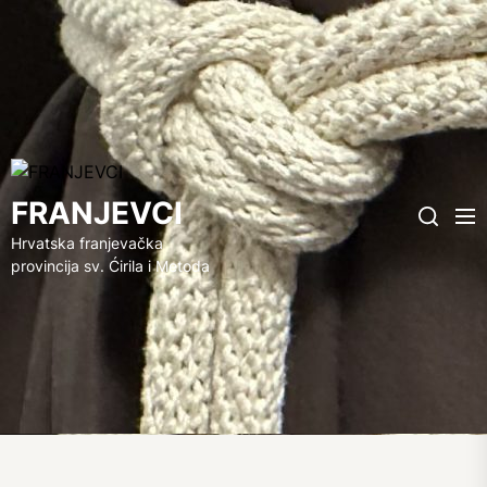
FRANJEVCI
FRANJEVCI
Me
Search
Hrvatska franjevačka
provincija sv. Ćirila i Metoda