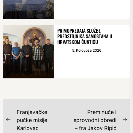
PRIMOPREDAJA SLUŽBE
PREDSTOJNIKA SAMOSTANA U
HRVATSKOM ČUNTIĆU
5. Kolovoza 2026.
NAVIGACIJA
Franjevačke
Preminuće i
OBJAVA
pučke misije
sprovodni obredi
Previous
Ne
Karlovac
– fra Jakov Ripić
post:
po