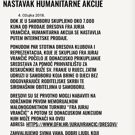
NASTAVAK HUMANITARNE AKCIJE
4. Ožujka 2018.
DOK JE U SAMOBORU SKUPLJENO OKO 7.000
KUNA OD PRODAJE DRESOVA FRA JURJA
VRANČIĆA, HUMANITARNA AKCIJA SE NASTAVLJA
PUTEM INTERNETSKE PRODAJE.
PONUDOM PAR STOTINA DRESOVA KLUBOVA I
REPREZENTACIJA, KOJE JE SKUPLJAO FRA JURAJ
VRANČIĆ POČELO JE DONACIJSKO PRIKUPLJANJE
SREDSTAVA ZA POMOĆ PRIHVATILIŠTU ZA
BESKUĆNIKE RUŽE SV. FRANJE U RIJECI, ZATIM
UDRUZI U SAMOBORU KOJA BRINE O DJECI BEZ
ODGOVARAJUĆE RODITELJSKE SKRBI TE
SIROMAŠNIM OBITELJIMA U SAMOBORU.
DRESOVI SU SE PRVOTNO MOGLI NABAVITI NA
ODRŽANOM PRVOM MEMORIJALNOM
MALONOGOMETNOM TURNIRU “FRA JURAJ
VRANČIĆ” A POTOM SE DONACIJSKOM AUKCIJOM
NJIH MOŽE PRONAĆI NA OVOJ
ADRESI:
HTTPS://WWW.OFM.HR/JURAJVRANCIC/DRESOVI/
ZAHVALJUJEMO SVIMA VAMA, DOBRI LJUDI, KOJI