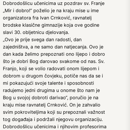
Dobrodošlicu učenicima uz pozdrav sv. Franje
„Mir i dobro!“ poželio je na kraju mise u ime
organizatora fra Ivan Crnković, ravnatelj
brodske klasične gimnazije koja ove godine
slavi 30. obljetnicu djelovanja.
„Ovo je prije svega dan radosti, dan
zajedništva, a ne samo dan natjecanja. Ovo je
dan kada želimo prepoznati ono lijepo i dobro
što je dobri Bog darovao svakome od nas. Sv.
Franjo, koji se volio radovati onom lijepom i
dobrom u drugom čovjeku, potiče nas da se i
mi pokazujući svoje talente i sposobnosti
radujemo jedni drugima u onome što nam je
Bog u svojoj dobroti darivao“, poručio je na
kraju mise ravnatelj Crnković. On je zahvalio
svim pokroviteljima koji su prepoznali važnost
tog događaja i podržali njegovu organizaciju.
Dobrodošlicu učenicima i njihovim profesorima