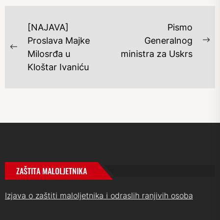
NAVIGACIJA
[NAJAVA]
Pismo
OBJAVA
Proslava Majke
Generalnog
Ne
Previous
Milosrđa u
ministra za Uskrs
po
post:
Kloštar Ivaniću
ZAŠTITA MALOLJETNIKA
Izjava o zaštiti maloljetnika i odraslih ranjivih osoba