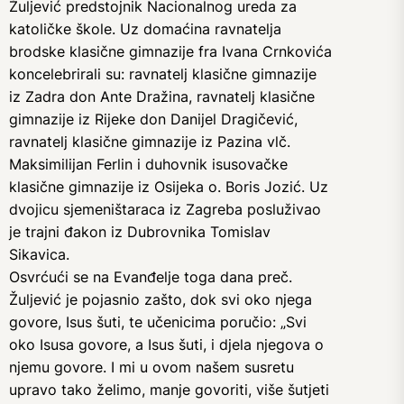
Žuljević predstojnik Nacionalnog ureda za
katoličke škole. Uz domaćina ravnatelja
brodske klasične gimnazije fra Ivana Crnkovića
koncelebrirali su: ravnatelj klasične gimnazije
iz Zadra don Ante Dražina, ravnatelj klasične
gimnazije iz Rijeke don Danijel Dragičević,
ravnatelj klasične gimnazije iz Pazina vlč.
Maksimilijan Ferlin i duhovnik isusovačke
klasične gimnazije iz Osijeka o. Boris Jozić. Uz
dvojicu sjemeništaraca iz Zagreba posluživao
je trajni đakon iz Dubrovnika Tomislav
Sikavica.
Osvrćući se na Evanđelje toga dana preč.
Žuljević je pojasnio zašto, dok svi oko njega
govore, Isus šuti, te učenicima poručio: „Svi
oko Isusa govore, a Isus šuti, i djela njegova o
njemu govore. I mi u ovom našem susretu
upravo tako želimo, manje govoriti, više šutjeti