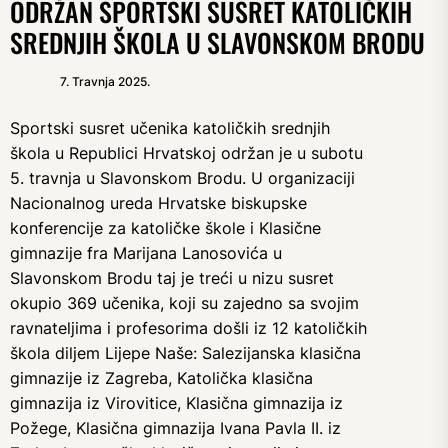
ODRŽAN SPORTSKI SUSRET KATOLIČKIH
SREDNJIH ŠKOLA U SLAVONSKOM BRODU
7. Travnja 2025.
Sportski susret učenika katoličkih srednjih
škola u Republici Hrvatskoj održan je u subotu
5. travnja u Slavonskom Brodu. U organizaciji
Nacionalnog ureda Hrvatske biskupske
konferencije za katoličke škole i Klasične
gimnazije fra Marijana Lanosovića u
Slavonskom Brodu taj je treći u nizu susret
okupio 369 učenika, koji su zajedno sa svojim
ravnateljima i profesorima došli iz 12 katoličkih
škola diljem Lijepe Naše: Salezijanska klasična
gimnazije iz Zagreba, Katolička klasična
gimnazija iz Virovitice, Klasična gimnazija iz
Požege, Klasična gimnazija Ivana Pavla II. iz