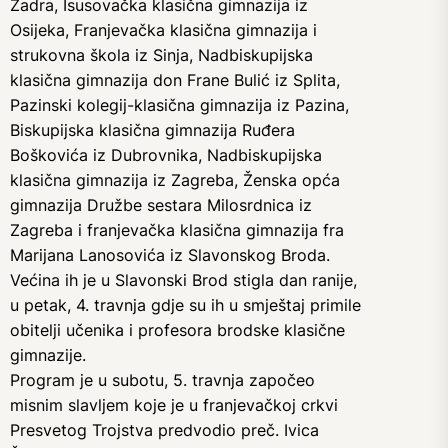
Zadra, Isusovačka klasična gimnazija iz
Osijeka, Franjevačka klasična gimnazija i
strukovna škola iz Sinja, Nadbiskupijska
klasična gimnazija don Frane Bulić iz Splita,
Pazinski kolegij-klasična gimnazija iz Pazina,
Biskupijska klasična gimnazija Ruđera
Boškovića iz Dubrovnika, Nadbiskupijska
klasična gimnazija iz Zagreba, Ženska opća
gimnazija Družbe sestara Milosrdnica iz
Zagreba i franjevačka klasična gimnazija fra
Marijana Lanosovića iz Slavonskog Broda.
Većina ih je u Slavonski Brod stigla dan ranije,
u petak, 4. travnja gdje su ih u smještaj primile
obitelji učenika i profesora brodske klasične
gimnazije.
Program je u subotu, 5. travnja započeo
misnim slavljem koje je u franjevačkoj crkvi
Presvetog Trojstva predvodio preč. Ivica