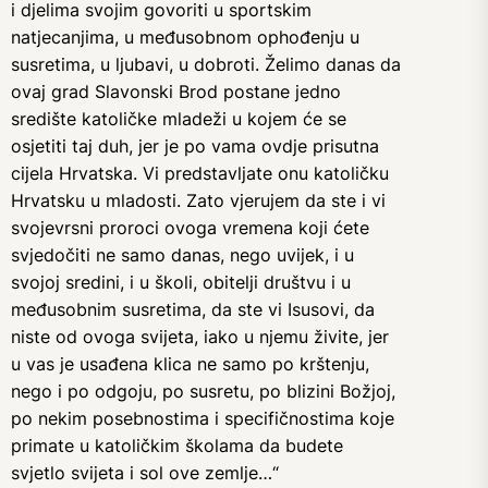
i djelima svojim govoriti u sportskim
natjecanjima, u međusobnom ophođenju u
susretima, u ljubavi, u dobroti. Želimo danas da
ovaj grad Slavonski Brod postane jedno
središte katoličke mladeži u kojem će se
osjetiti taj duh, jer je po vama ovdje prisutna
cijela Hrvatska. Vi predstavljate onu katoličku
Hrvatsku u mladosti. Zato vjerujem da ste i vi
svojevrsni proroci ovoga vremena koji ćete
svjedočiti ne samo danas, nego uvijek, i u
svojoj sredini, i u školi, obitelji društvu i u
međusobnim susretima, da ste vi Isusovi, da
niste od ovoga svijeta, iako u njemu živite, jer
u vas je usađena klica ne samo po krštenju,
nego i po odgoju, po susretu, po blizini Božjoj,
po nekim posebnostima i specifičnostima koje
primate u katoličkim školama da budete
svjetlo svijeta i sol ove zemlje…“