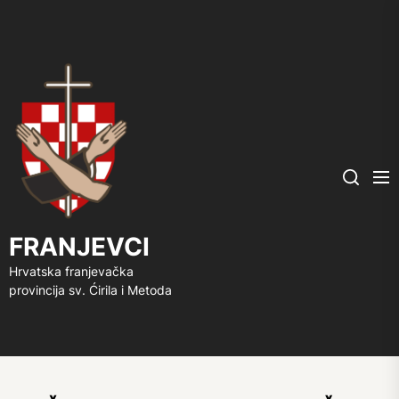
FRANJEVCI
Me
Search
FRANJEVCI
Hrvatska franjevačka
provincija sv. Ćirila i Metoda