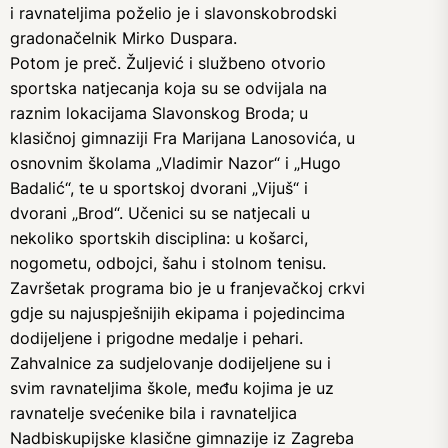
i ravnateljima poželio je i slavonskobrodski
gradonačelnik Mirko Duspara.
Potom je preč. Žuljević i službeno otvorio
sportska natjecanja koja su se odvijala na
raznim lokacijama Slavonskog Broda; u
klasičnoj gimnaziji Fra Marijana Lanosovića, u
osnovnim školama „Vladimir Nazor“ i „Hugo
Badalić“, te u sportskoj dvorani „Vijuš“ i
dvorani „Brod“. Učenici su se natjecali u
nekoliko sportskih disciplina: u košarci,
nogometu, odbojci, šahu i stolnom tenisu.
Završetak programa bio je u franjevačkoj crkvi
gdje su najuspješnijih ekipama i pojedincima
dodijeljene i prigodne medalje i pehari.
Zahvalnice za sudjelovanje dodijeljene su i
svim ravnateljima škole, među kojima je uz
ravnatelje svećenike bila i ravnateljica
Nadbiskupijske klasične gimnazije iz Zagreba