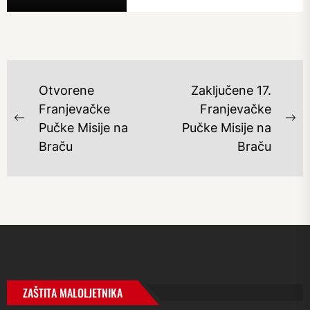
NAVIGACIJA
Otvorene
Zaključene 17.
OBJAVA
Franjevačke
Franjevačke
Previous
Ne
Pučke Misije na
Pučke Misije na
post:
po
Braču
Braču
ZAŠTITA MALOLJETNIKA