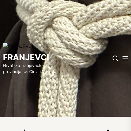
FRANJEVCI
FRANJEVCI
Me
Search
Hrvatska franjevačka
provincija sv. Ćirila i Metoda