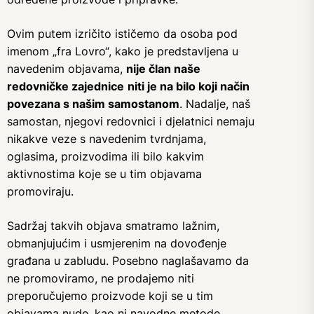
Ovim putem izričito ističemo da osoba pod
imenom „fra Lovro“, kako je predstavljena u
navedenim objavama,
nije član naše
redovničke zajednice
niti je na bilo koji način
povezana s našim samostanom
. Nadalje, naš
samostan, njegovi redovnici i djelatnici nemaju
nikakve veze s navedenim tvrdnjama,
oglasima, proizvodima ili bilo kakvim
aktivnostima koje se u tim objavama
promoviraju.
Sadržaj takvih objava smatramo lažnim,
obmanjujućim i usmjerenim na dovođenje
građana u zabludu. Posebno naglašavamo da
ne promoviramo, ne prodajemo niti
preporučujemo proizvode koji se u tim
objavama nude, kao ni navodne metode