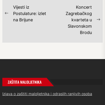
NAVIGACIJA
Vijesti iz
Koncert
OBJAVA
Postulature: izlet
Zagrebačkog
Previous
na Brijune
kvarteta u
post:
Ne
Slavonskom
po
Brodu
ZAŠTITA MALOLJETNIKA
Izjava o zaštiti maloljetnika i odraslih ranjivih osoba