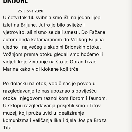
25. Lipnja 2026.
U četvrtak 14. svibnja smo išli na jedan lijepi
izlet na Brijune. Jutro je bilo sviježe i
vjetrovito, ali nismo se dali smesti. Do Fažane
autom onda katamaranom do Velikog Brijuna
ujedno i najvećeg u skupini Brionskih otoka.
Vožnjom prema otoku gledali smo hoćemo li
vidjeti koje životinje na što je Goran trzao
Marina kako vidi klokane koji trče.
Po dolasku na otok, vodič nas je poveo u
razgledavanje te nas upoznao s poviješću
otoka i njegovom raznolikom florom i faunom.
U sklopu razgledavanja posjetili smo i Titov
muzej, koji pruža uvid u idealiziranje
komunizma i veličanja lika i djela Josipa Broza
Tita.