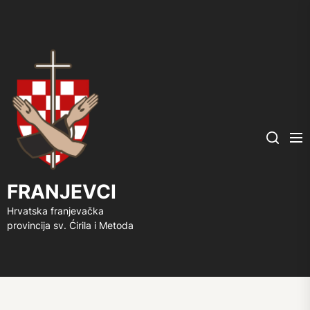
FRANJEVCI
Me
Search
FRANJEVCI
Hrvatska franjevačka
provincija sv. Ćirila i Metoda