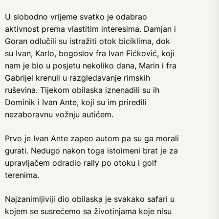
U slobodno vrijeme svatko je odabrao
aktivnost prema vlastitim interesima. Damjan i
Goran odlučili su istražiti otok biciklima, dok
su Ivan, Karlo, bogoslov fra Ivan Fićković, koji
nam je bio u posjetu nekoliko dana, Marin i fra
Gabrijel krenuli u razgledavanje rimskih
ruševina. Tijekom obilaska iznenadili su ih
Dominik i Ivan Ante, koji su im priredili
nezaboravnu vožnju autićem.
Prvo je Ivan Ante zapeo autom pa su ga morali
gurati. Nedugo nakon toga istoimeni brat je za
upravljačem odradio rally po otoku i golf
terenima.
Najzanimljiviji dio obilaska je svakako safari u
kojem se susrećemo sa životinjama koje nisu