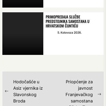
PRIMOPREDAJA SLUŽBE
PREDSTOJNIKA SAMOSTANA U
HRVATSKOM ČUNTIĆU
5. Kolovoza 2026.
NAVIGACIJA
Hodočašće u
Priopćenje za
OBJAVA
Asiz vjernika iz
javnost
Previous
Slavonskog
Franjevačkog
Ne
post:
Broda
samostana
po