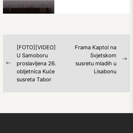
NAVIGACIJA
[FOTO][VIDEO]
Frama Kaptol na
OBJAVA
U Samoboru
Svjetskom
Ne
proslavljena 26.
susretu mladih u
Previous
po
obljetnica Kuće
Lisabonu
post:
susreta Tabor