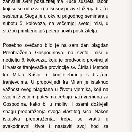
zahvaliti svim poslužiteljima Kuće susreta Tabor,
koji su se odazvali na Isusov poziv služenja braći i
sestrama. Stoga je u okviru prigodnog seminara u
subotu 5. kolovoza, na večernjoj svetoj misi, u
službu primljeno još petero novih poslužitelja.
Posebno svečano bilo je na sam dan blagdan
Preobraženja Gospodinova, na svetoj misi u
nedjelju 6. kolovoza, koju je predvodio provincijal
Hrvatske franjevačke provincije sv. Ćirila i Metoda
fra Milan Krišto, u koncelebraciji s braćom
franjevcima. U propovijedi fra Milan je istaknuo
važnost ovog blagdana u životu vjernika, koji na
svojim životnim putevima trebaju naći vremena za
Gospodina, kako bi u molitvi i osami doživjeli
snagu preobraženja svoga vlastitog srca. Nakon
iskustva preobraženja, treba se vratiti u
svakodnevni život i nastaviti svoj hod za