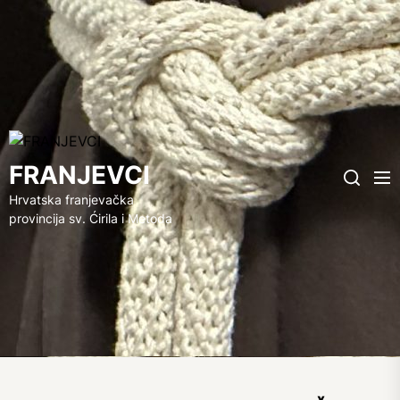
FRANJEVCI
FRANJEVCI
Me
Search
Hrvatska franjevačka
provincija sv. Ćirila i Metoda