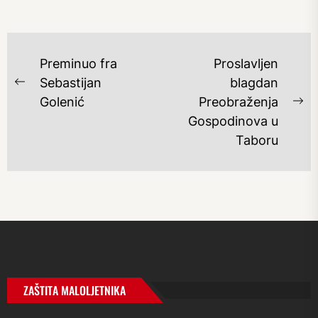
NAVIGACIJA
Preminuo fra
Proslavljen
OBJAVA
Sebastijan
blagdan
Previous
Golenić
Preobraženja
post:
Ne
Gospodinova u
po
Taboru
ZAŠTITA MALOLJETNIKA