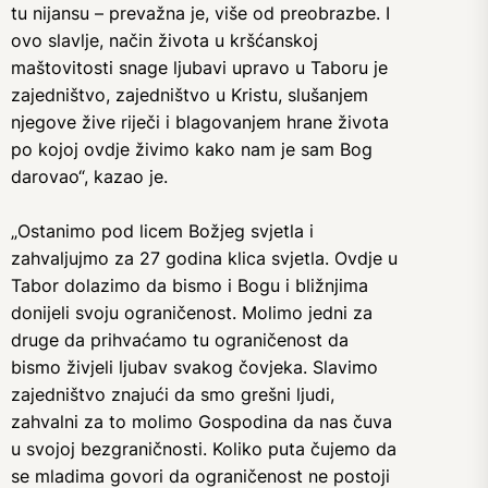
tu nijansu – prevažna je, više od preobrazbe. I
ovo slavlje, način života u kršćanskoj
maštovitosti snage ljubavi upravo u Taboru je
zajedništvo, zajedništvo u Kristu, slušanjem
njegove žive riječi i blagovanjem hrane života
po kojoj ovdje živimo kako nam je sam Bog
darovao“, kazao je.
„Ostanimo pod licem Božjeg svjetla i
zahvaljujmo za 27 godina klica svjetla. Ovdje u
Tabor dolazimo da bismo i Bogu i bližnjima
donijeli svoju ograničenost. Molimo jedni za
druge da prihvaćamo tu ograničenost da
bismo živjeli ljubav svakog čovjeka. Slavimo
zajedništvo znajući da smo grešni ljudi,
zahvalni za to molimo Gospodina da nas čuva
u svojoj bezgraničnosti. Koliko puta čujemo da
se mladima govori da ograničenost ne postoji