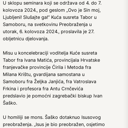
U sklopu seminara koji se održava od 4. do 7.
kolovoza 2024., pod geslom „Ovo je Sin moj,
Ljubljeni! Slušajte ga!“ Kuća susreta Tabor u
Samoboru, na svetkovinu Preobraženja u
utorak, 6. kolovoza 2024., proslavila je 27.
obljetnicu djelovanja.
Misu u koncelebraciji voditelja Kuće susreta
Tabor fra Ivana Matića, provincijala Hrvatske
franjevačke provincije Ćirila i Metoda fra
Milana Krištu, gvardijana samostana u
Samoboru fra Željka Janjića, fra Vatroslava
Frkina i profesora fra Antu Crnčevića
predslavio je pomoćni zagrebački biskup Ivan
Šaško.
U homiliji se mons. Šaško dotaknuo Isusovog
preobraženja. „Isus je bio preobražen, osjetimo