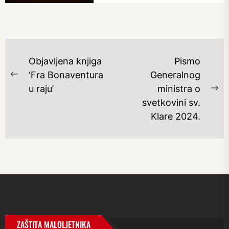
NAVIGACIJA
Objavljena knjiga
Pismo
OBJAVA
‘Fra Bonaventura
Generalnog
Previous
u raju’
ministra o
post:
Ne
svetkovini sv.
po
Klare 2024.
ZAŠTITA MALOLJETNIKA