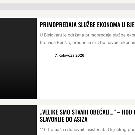
PRIMOPREDAJA SLUŽBE EKONOMA U BJ
U Bjelovaru je održana primopredaja službe e
fra Ivica Berišić, predao je službu novom ekonomu
7. Kolovoza 2026.
„VELIKE SMO STVARI OBEĆALI…” – HO
SLAVONIJE DO ASIZA
110 framaša i duhovnih asistenata Osječkog po