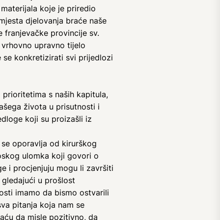
materijala koje je priredio
m mjesta djelovanja braće naše
ke franjevačke provincije sv.
o vrhovno upravno tijelo
se konkretizirati svi prijedlozi
prioritetima s naših kapitula,
šega života u prisutnosti i
dloge koji su proizašli iz
 se oporavlja od kirurškog
oskog ulomka koji govori o
e i procjenjuju mogu li završiti
 gledajući u prošlost
osti imamo da bismo ostvarili
va pitanja koja nam se
aću da misle pozitivno, da