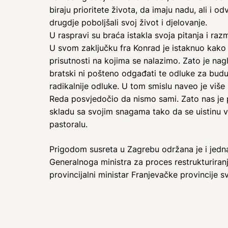
biraju prioritete života, da imaju nadu, ali
drugdje poboljšali svoj život i djelovanje.
U raspravi su braća istakla svoja pitanja i raz
U svom zaključku fra Konrad je istaknuo kako
prisutnosti na kojima se nalazimo. Zato je nag
bratski ni pošteno odgađati te odluke za bud
radikalnije odluke. U tom smislu naveo je viš
Reda posvjedočio da nismo sami. Zato nas je
skladu sa svojim snagama tako da se uistinu vid
pastoralu.
Prigodom susreta u Zagrebu održana je i jedna 
Generalnoga ministra za proces restrukturiranj
provincijalni ministar Franjevačke provincije sv.