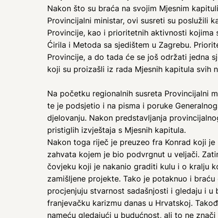
Nakon što su braća na svojim Mjesnim kapitulim
Provincijalni ministar, ovi susreti su poslužil
Provincije, kao i prioritetnih aktivnosti kojima
Ćirila i Metoda sa sjedištem u Zagrebu. Priorit
Provincije, a do tada će se još održati jedna sj
koji su proizašli iz rada Mjesnih kapitula svih 
Na početku regionalnih susreta Provincijalni mi
te je podsjetio i na pisma i poruke Generalnog
djelovanju. Nakon predstavljanja provincijalnoga
pristiglih izvještaja s Mjesnih kapitula.
Nakon toga riječ je preuzeo fra Konrad koji j
zahvata kojem je bio podvrgnut u veljači. Za
čovjeku koji je nakanio graditi kulu i o kralju
zamišljene projekte. Tako je potaknuo i braću 
procjenjuju stvarnost sadašnjosti i gledaju i
franjevačku karizmu danas u Hrvatskoj. Takođ
nameću gledajući u budućnost, ali to ne znači