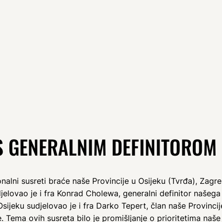
S GENERALNIM DEFINITOROM
nalni susreti braće naše Provincije u Osijeku (Tvrđa), Zagr
elovao je i fra Konrad Cholewa, generalni definitor našega
ijeku sudjelovao je i fra Darko Tepert, član naše Provincije
je. Tema ovih susreta bilo je promišljanje o prioritetima naše