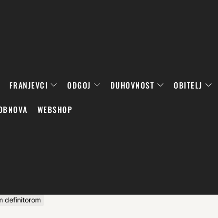
FRANJEVCI
ODGOJ
DUHOVNOST
OBITELJ
OBNOVA
WEBSHOP
m definitorom