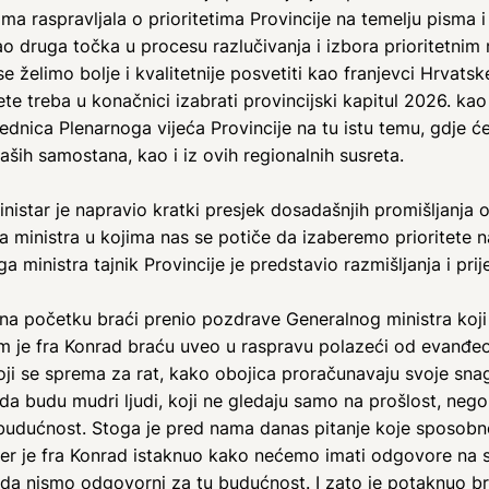
a raspravljala o prioritetima Provincije na temelju pisma i 
i kao druga točka u procesu razlučivanja i izbora prioritetni
 se želimo bolje i kvalitetnije posvetiti kao franjevci Hrvats
ete treba u konačnici izabrati provincijski kapitul 2026. ka
ednica Plenarnoga vijeća Provincije na tu istu temu, gdje će 
naših samostana, kao i iz ovih regionalnih susreta.
nistar je napravio kratki presjek dosadašnjih promišljanja o 
a ministra u kojima nas se potiče da izaberemo prioritete na
 ministra tajnik Provincije je predstavio razmišljanja i prije
e na početku braći prenio pozdrave Generalnog ministra koji
tim je fra Konrad braću uveo u raspravu polazeći od evanđe
 koji se sprema za rat, kako obojica proračunavaju svoje snag
da budu mudri ljudi, koji ne gledaju samo na prošlost, nego
 u budućnost. Stoga je pred nama danas pitanje koje sposobn
er je fra Konrad istaknuo kako nećemo imati odgovore na s
 da nismo odgovorni za tu budućnost. I zato je potaknuo br