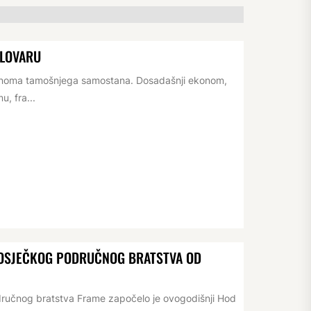
ELOVARU
konoma tamošnjega samostana. Dosadašnji ekonom,
, fra...
D OSJEČKOG PODRUČNOG BRATSTVA OD
dručnog bratstva Frame započelo je ovogodišnji Hod