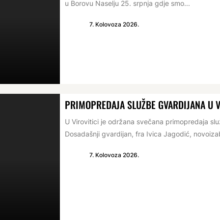
u Borovu Naselju 25. srpnja gdje smo...
7. Kolovoza 2026.
PRIMOPREDAJA SLUŽBE GVARDIJANA U V
U Virovitici je održana svečana primopredaja s
Dosadašnji gvardijan, fra Ivica Jagodić, novoizabr
7. Kolovoza 2026.