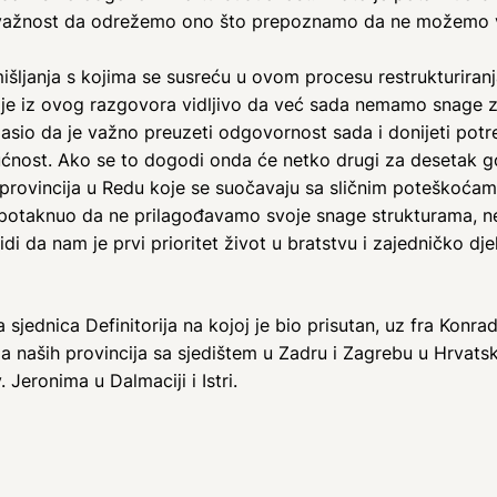
 i odvažnost da odrežemo ono što prepoznamo da ne možemo 
mišljanja s kojima se susreću u ovom procesu restrukturiranj
 je iz ovog razgovora vidljivo da već sada nemamo snage z
lasio da je važno preuzeti odgovornost sada i donijeti potre
ućnost. Ako se to dogodi onda će netko drugi za desetak g
e provincija u Redu koje se suočavaju sa sličnim poteškoćam
 potaknuo da ne prilagođavamo svoje snage strukturama, n
i da nam je prvi prioritet život u bratstvu i zajedničko dje
sjednica Definitorija na kojoj je bio prisutan, uz fra Konra
a naših provincija sa sjedištem u Zadru i Zagrebu u Hrvatsk
 Jeronima u Dalmaciji i Istri.