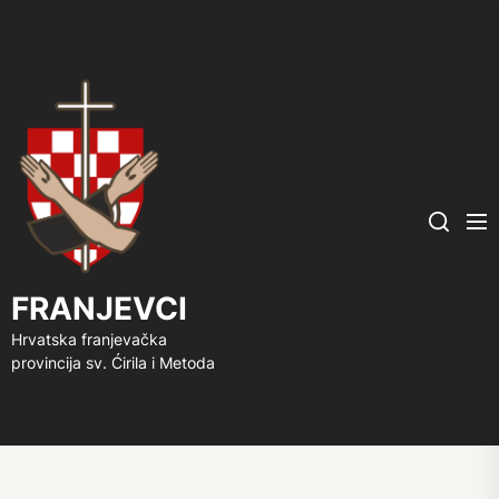
FRANJEVCI
Me
Search
FRANJEVCI
Hrvatska franjevačka
provincija sv. Ćirila i Metoda