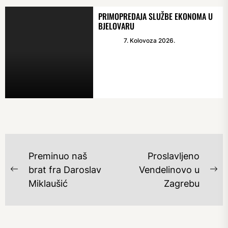
PRIMOPREDAJA SLUŽBE EKONOMA U
BJELOVARU
7. Kolovoza 2026.
NAVIGACIJA
Preminuo naš
Proslavljeno
OBJAVA
brat fra Daroslav
Vendelinovo u
Previous
Ne
Miklaušić
Zagrebu
post:
po