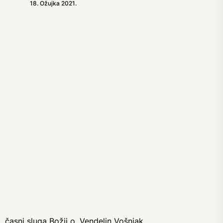
18. Ožujka 2021.
časni sluga Božji o. Vendelin Vošnjak