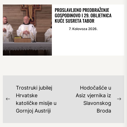
PROSLAVLJENO PREOBRAŽENJE
GOSPODINOVO I 29. OBLJETNICA
KUĆE SUSRETA TABOR
7. Kolovoza 2026.
NAVIGACIJA
Trostruki jubilej
Hodočašće u
OBJAVA
Hrvatske
Asiz vjernika iz
Previous
Ne
katoličke misije u
Slavonskog
post:
po
Gornjoj Austriji
Broda