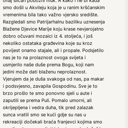
onaj sličan pobožni muk. A kako i ne bi kada
smo došli u Akvileju koja je u ranim kršćanskim
vremenima bila tako važno vjersko središte.
Razgledali smo Patrijarhalnu baziliku uznesenja
Blažene Djevice Marije koju krase nevjerojatno
dobro očuvani mozaici iz 4. stoljeća, i još
nekoliko ostataka građevina koje su kroz
povijest onamo stajale, ali i propale. Podsjetilo
nas je to na prolaznost ovoga svijeta i
usmjerilo naše duše prema Bogu, koji nam
jedini može dati blaženu neprolaznost.
Vjerujem da je duša svakoga od nas, pa makar
i podsvjesno, zavapila Gospodinu. Sve je to
brzo prošlo te smo ponovno sjeli u aute i
zaputili se prema Puli. Pomalo umorni, ali
okrijepljena i vedra duha, tik pred zalazak
sunca vratili smo se kući gdje su nas u
rekreaciji dočekali braća franjevci kojima smo