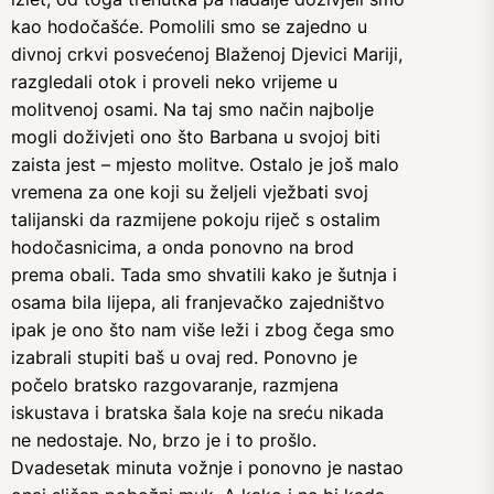
kao hodočašće. Pomolili smo se zajedno u
divnoj crkvi posvećenoj Blaženoj Djevici Mariji,
razgledali otok i proveli neko vrijeme u
molitvenoj osami. Na taj smo način najbolje
mogli doživjeti ono što Barbana u svojoj biti
zaista jest – mjesto molitve. Ostalo je još malo
vremena za one koji su željeli vježbati svoj
talijanski da razmijene pokoju riječ s ostalim
hodočasnicima, a onda ponovno na brod
prema obali. Tada smo shvatili kako je šutnja i
osama bila lijepa, ali franjevačko zajedništvo
ipak je ono što nam više leži i zbog čega smo
izabrali stupiti baš u ovaj red. Ponovno je
počelo bratsko razgovaranje, razmjena
iskustava i bratska šala koje na sreću nikada
ne nedostaje. No, brzo je i to prošlo.
Dvadesetak minuta vožnje i ponovno je nastao