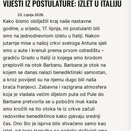
VIJESTI IZ POSTULATURE: IZLET U ITALIJU
23. Lipnja 2026.
Kako bismo obilježili kraj naše nastavne
godine, u srijedu, 17. lipnja, mi postulanti bili
smo na jednodnevnom izletu u Italiji. Nakon
jutarnje mise u našoj crkvi svetoga Antuna sjeli
smo u aute i krenuli prema prvom odredištu –
gradiću Grado u Italiji iz kojega smo brodom
preplovili na otok Barbanu. Barbana je otok na
kojem se danas nalazi benediktinski samostan,
a kroz povijest su na njemu dugo bili naša
braća franjevci. Zabavna i razigrana atmosfera
koja je vladala većim dijelom puta od Pule do
Barbane pretvorila se u pobožni muk kada
smo kročili na tlo otoka te iz crkve začuli
redovnike benediktince kako pjevaju srednji
čas. Ono što je isprva bilo shvaćeno samo kao
izlet, od toga trenutka pa nadalje doživjeli smo