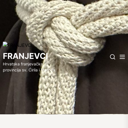
FRANJEVCI
FRANJEVCI
Me
Search
Hrvatska franjevačka
provincija sv. Ćirila i Metoda