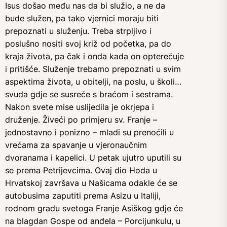
Isus došao među nas da bi služio, a ne da
bude služen, pa tako vjernici moraju biti
prepoznati u služenju. Treba strpljivo i
poslušno nositi svoj križ od početka, pa do
kraja života, pa čak i onda kada on opterećuje
i pritišće. Služenje trebamo prepoznati u svim
aspektima života, u obitelji, na poslu, u školi…
svuda gdje se susreće s braćom i sestrama.
Nakon svete mise uslijedila je okrjepa i
druženje. Živeći po primjeru sv. Franje –
jednostavno i ponizno – mladi su prenoćili u
vrećama za spavanje u vjeronaučnim
dvoranama i kapelici. U petak ujutro uputili su
se prema Petrijevcima. Ovaj dio Hoda u
Hrvatskoj završava u Našicama odakle će se
autobusima zaputiti prema Asizu u Italiji,
rodnom gradu svetoga Franje Asiškog gdje će
na blagdan Gospe od anđela – Porcijunkulu, u