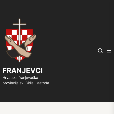
FRANJEVCI
Me
Search
FRANJEVCI
Hrvatska franjevačka
provincija sv. Ćirila i Metoda