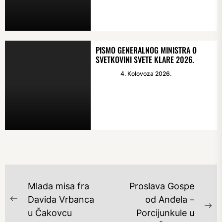
PISMO GENERALNOG MINISTRA O
SVETKOVINI SVETE KLARE 2026.
4. Kolovoza 2026.
NAVIGACIJA
Mlada misa fra
Proslava Gospe
OBJAVA
Davida Vrbanca
od Anđela –
Previous
Ne
u Čakovcu
Porcijunkule u
post: