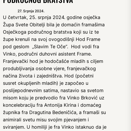
27. Srpnja 2024.
U četvrtak, 25. srpnja 2024. godine osječka
Župa Svete Obitelji bila je domaćin framašima
Osječkoga područnog bratstva koji su iz te
župe krenuli na svoj ovogodišnji Hod Frame
pod geslom „Slavim Te Oče“. Hod vodi fra
Vinko, područni duhovni asistent Frame.
Franjevački hod je hodočašće mladih s ciljem
produbljivanja osobne vjere, franjevačkog
načina života i zajedništva. Hod (početni
susret okupljenih mladih) je započeo u
poslijepodnevnim satima, nastavio sa svetom
misom koju je predvodio fra Vinko Brković uz
koncelebraciju fra Antonija Kirina i domaćeg
župnika fra Dragutina Bedeničića, a framaši su
animirali svetu misu svojim pjevanjem i
sviranjem. U homiliji je fra Vinko istaknuo da je