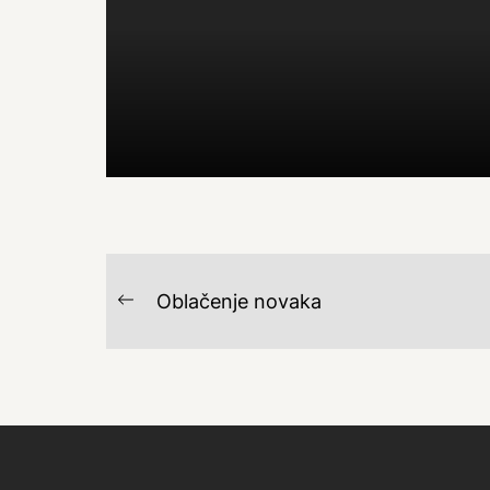
NAVIGACIJA
Oblačenje novaka
Previous
OBJAVA
post: