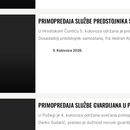
PRIMOPREDAJA SLUŽBE PREDSTOJNIKA
U Hrvatskom Čuntiću 5. kolovoza održana je p
Dosadašnji predstojnik samostana, fra Vedran Ko
5. Kolovoza 2026.
PRIMOPREDAJA SLUŽBE GVARDIJANA U 
U Požegi je 4. kolovoza održana svečana primop
Darko Sudarić, predao je dužnost novom gvardij