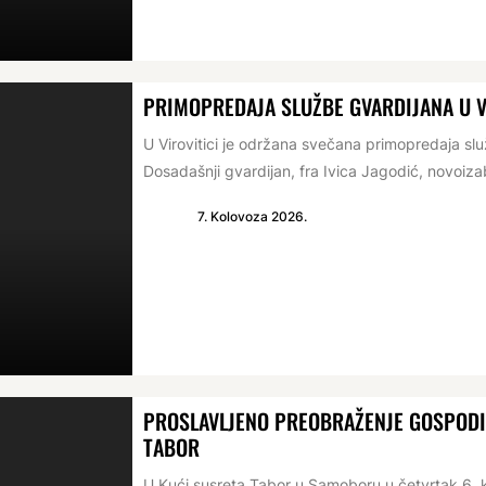
PRIMOPREDAJA SLUŽBE GVARDIJANA U V
U Virovitici je održana svečana primopredaja s
Dosadašnji gvardijan, fra Ivica Jagodić, novoizabr
7. Kolovoza 2026.
PROSLAVLJENO PREOBRAŽENJE GOSPODIN
TABOR
U Kući susreta Tabor u Samoboru u četvrtak 6. 