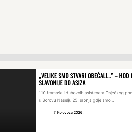
„VELIKE SMO STVARI OBEĆALI…” – HO
SLAVONIJE DO ASIZA
110 framaša i duhovnih asistenata Osječkog po
u Borovu Naselju 25. srpnja gdje smo...
7. Kolovoza 2026.