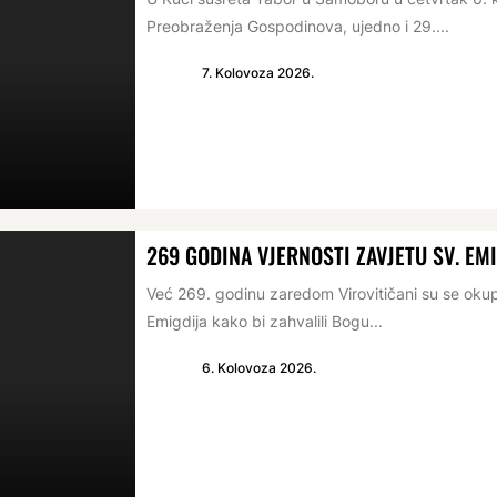
Preobraženja Gospodinova, ujedno i 29....
7. Kolovoza 2026.
269 GODINA VJERNOSTI ZAVJETU SV. EM
Već 269. godinu zaredom Virovitičani su se oku
Emigdija kako bi zahvalili Bogu...
6. Kolovoza 2026.