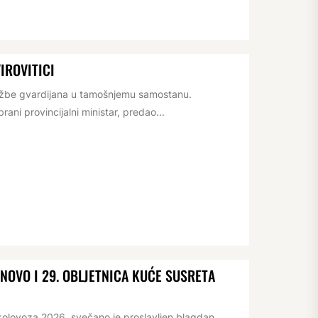
IROVITICI
lužbe gvardijana u tamošnjemu samostanu.
ani provincijalni ministar, predao...
OVO I 29. OBLJETNICA KUĆE SUSRETA
kolovoza 2026. svečano je proslavljen blagdan