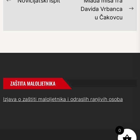
NAVIGACIJA
Novicijatski ispit
Mlada misa fra
Previous
OBJAVA
Davida Vrbanca
post:
Ne
u Čakovcu
po
ZAŠTITA MALOLJETNIKA
Izjava o zaštiti maloljetnika i odraslih ranjivih osoba
0