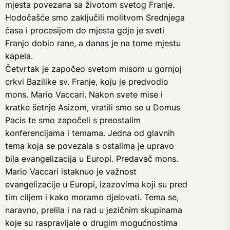
mjesta povezana sa životom svetog Franje.
Hodočašće smo zaključili molitvom Srednjega
časa i procesijom do mjesta gdje je sveti
Franjo dobio rane, a danas je na tome mjestu
kapela.
Četvrtak je započeo svetom misom u gornjoj
crkvi Bazilike sv. Franje, koju je predvodio
mons. Mario Vaccari. Nakon svete mise i
kratke šetnje Asizom, vratili smo se u Domus
Pacis te smo započeli s preostalim
konferencijama i temama. Jedna od glavnih
tema koja se povezala s ostalima je upravo
bila evangelizacija u Europi. Predavač mons.
Mario Vaccari istaknuo je važnost
evangelizacije u Europi, izazovima koji su pred
tim ciljem i kako moramo djelovati. Tema se,
naravno, prelila i na rad u jezičnim skupinama
koje su raspravljale o drugim mogućnostima