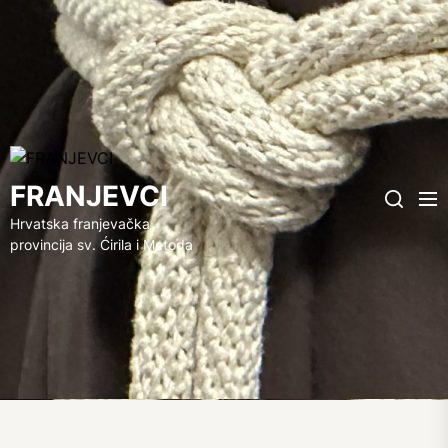
FRANJEVCI
FRANJEVCI
Me
Search
Hrvatska franjevačka
provincija sv. Ćirila i Metoda