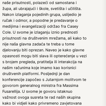
naše prisutnosti, polazeći od samostana i
župa, ali ubrajajući i škole, svetišta i učilišta.
Nakon izlaganja pojedinih grupa, uslijedio je
ručak i odmor, a popodne je predavanje o
medijima i evangelizaciji održao fra Casey
Cole. U svome je izlaganju iznio prednosti
prisutnosti na društvenim mrežama, ali kako to
nije naša glavna zadaća te treba u tome
djelovanju biti oprezan. Naveo je kako glavne
opasnosti mogu biti slava ili opterećenje u vezi
s brojem pregleda, pratitelja ili interakcija na
našim računima koje imamo kao korisnici
društvenih platformi. Posljednji je dan
konferencije započeo s Jutarnjom molitvom te
govorom generalnog ministra fra Massima
Fusarellija. U svome je govoru istaknuo
važnost ovoga susreta te rad naših skupina
kako bi vidjeli kako privremeno zavjetovana