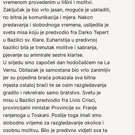
vremenom provedenim u tišini i molitvi.
Zaključak je bio vrlo jasan, moguće je uskladiti,
no bitna je komunikacija i mjera. Nakon
predavanja i slobodnoga vremena, uslijedila je
sveta misa koju je predvodio fra Darko Tepert
u Bazilici sv. Klare. Euharistija u predivnoj
bazilici bila je trenutak molitve i sabranja,
pjevanje su animirale sestre klarise.
U srijedu smo započeli dan hodočašćem na La
Vernu. Obilazak je samostana bio vrlo zanimljiv
jer su pojedina braća pokazala sva bitna
mjesta ostaloj braći te se osim razgledavanja
gradilo i rekreiralo samo bratstvo. Svetu je
misu u Bazilici predvodio fra Livio Crisci,
provincijalni ministar Provincije sv. Franje
ranjenoga u Toskani. Poslije toga imali smo
slobodno vrijeme za razgledavanje okolice i
osobnu molitvu. Bilo je predivno vidjeti sva ta