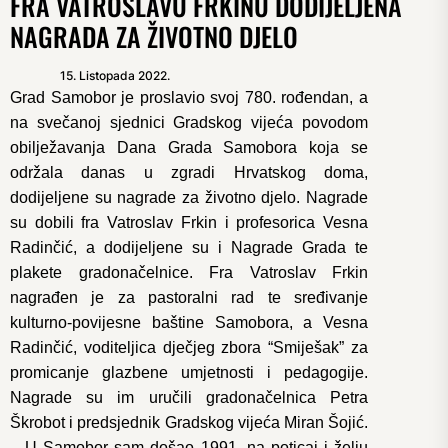
FRA VATROSLAVU FRKINU DODIJELJENA
NAGRADA ZA ŽIVOTNO DJELO
15. Listopada 2022.
Grad Samobor je proslavio svoj 780. rođendan, a
na svečanoj sjednici Gradskog vijeća povodom
obilježavanja Dana Grada Samobora koja se
održala danas u zgradi Hrvatskog doma,
dodijeljene su nagrade za životno djelo. Nagrade
su dobili fra Vatroslav Frkin i profesorica Vesna
Radinčić, a dodijeljene su i Nagrade Grada te
plakete gradonačelnice. Fra Vatroslav Frkin
nagrađen je za pastoralni rad te sređivanje
kulturno-povijesne baštine Samobora, a Vesna
Radinčić, voditeljica dječjeg zbora “Smiješak” za
promicanje glazbene umjetnosti i pedagogije.
Nagrade su im uručili gradonačelnica Petra
Škrobot i predsjednik Gradskog vijeća Miran Šojić.
– U Samobor sam došao 1991. na poticaj i želju