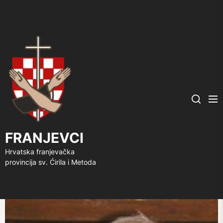
FRANJEVCI
Me
Search
FRANJEVCI
Hrvatska franjevačka
provincija sv. Ćirila i Metoda