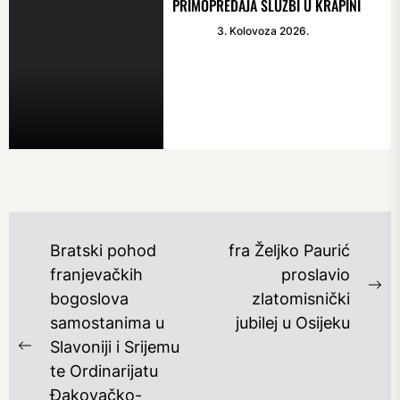
PRIMOPREDAJA SLUŽBI U KRAPINI
3. Kolovoza 2026.
NAVIGACIJA
Bratski pohod
fra Željko Paurić
OBJAVA
franjevačkih
proslavio
Ne
bogoslova
zlatomisnički
po
samostanima u
jubilej u Osijeku
Slavoniji i Srijemu
Previous
te Ordinarijatu
post:
Đakovačko-