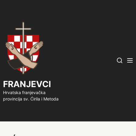
FRANJEVCI
Me
Search
FRANJEVCI
Hrvatska franjevačka
provincija sv. Ćirila i Metoda