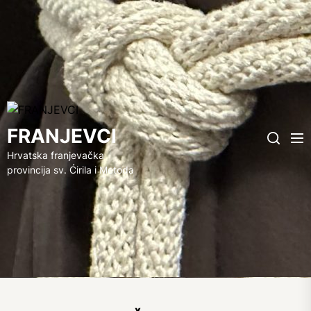
FRANJEVCI
FRANJEVCI
Me
Search
Hrvatska franjevačka
provincija sv. Ćirila i Metoda