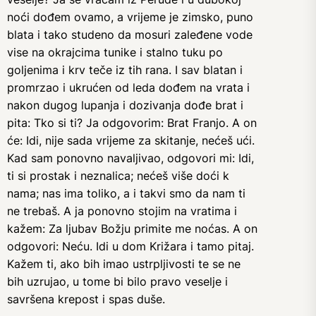
noći dođem ovamo, a vrijeme je zimsko, puno
blata i tako studeno da mosuri zaleđene vode
vise na okrajcima tunike i stalno tuku po
goljenima i krv teče iz tih rana. I sav blatan i
promrzao i ukrućen od leda dođem na vrata i
nakon dugog lupanja i dozivanja dođe brat i
pita: Tko si ti? Ja odgovorim: Brat Franjo. A on
će: Idi, nije sada vrijeme za skitanje, nećeš ući.
Kad sam ponovno navaljivao, odgovori mi: Idi,
ti si prostak i neznalica; nećeš više doći k
nama; nas ima toliko, a i takvi smo da nam ti
ne trebaš. A ja ponovno stojim na vratima i
kažem: Za ljubav Božju primite me noćas. A on
odgovori: Neću. Idi u dom Križara i tamo pitaj.
Kažem ti, ako bih imao ustrpljivosti te se ne
bih uzrujao, u tome bi bilo pravo veselje i
savršena krepost i spas duše.