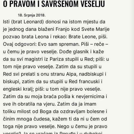
O PRAVOM I SAVRŠENOM VESELJU
18. Srpnja 2018.
Isti (brat Leonard) donosi na istom mjestu da
je jednog dana blaženi Franjo kod Svete Marije
pozvao brata Leona i rekao: Brate Leone, piši.
Ovaj odgovori: Evo sam spreman. Piši – reče –
u čemu je pravo veselje. Dođe glasnik i kaže
da su svi magistri iz Pariza stupili u Red; piši: u
tom nije pravo veselje. Zatim da su stupili u
Red svi prelati s onu stranu Alpa, nadbiskupi i
biskupi, zatim da su stupili u Red francuski i
engleski kralj; piši: u tom nije pravo veselje.
Zatim da su moja braća pošla k nevjernicima i
sve ih obratila na vjeru. Zatim da ja imam
toliku milost od Boga da ozdravljam bolesne i
činim mnoga čudesa, kažem ti da ni u čem od
toga nije pravo veselje. Nego u čemu je pravo
veselje? Ja se vraćam iz Peruđe i u dubokoj