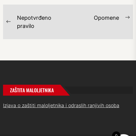
NAVIGACIJA
Nepotvrđeno
Opomene
Ne
OBJAVA
Previous
pravilo
po
post:
ZAŠTITA MALOLJETNIKA
Izjava o zaštiti maloljetnika i odraslih ranjivih osoba
0