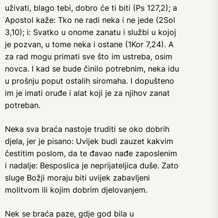
uživati, blago tebi, dobro će ti biti (Ps 127,2); a
Apostol kaže: Tko ne radi neka i ne jede (2Sol
3,10); i: Svatko u onome zanatu i službi u kojoj
je pozvan, u tome neka i ostane (1Kor 7,24). A
za rad mogu primati sve što im ustreba, osim
novca. I kad se bude činilo potrebnim, neka idu
u prošnju poput ostalih siromaha. I dopušteno
im je imati oruđe i alat koji je za njihov zanat
potreban.
Neka sva braća nastoje truditi se oko dobrih
djela, jer je pisano: Uvijek budi zauzet kakvim
čestitim poslom, da te đavao nađe zaposlenim
i nadalje: Besposlica je neprijateljica duše. Zato
sluge Božji moraju biti uvijek zabavljeni
molitvom ili kojim dobrim djelovanjem.
Nek se braća paze, gdje god bila u