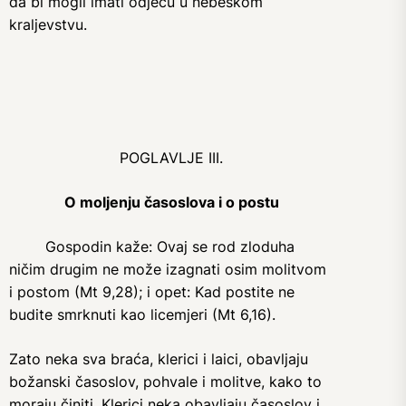
da bi mogli imati odjeću u nebeskom
kraljevstvu.
POGLAVLJE III.
O moljenju časoslova i o postu
Gospodin kaže: Ovaj se rod zloduha
ničim drugim ne može izagnati osim molitvom
i postom (Mt 9,28); i opet: Kad postite ne
budite smrknuti kao licemjeri (Mt 6,16).
Zato neka sva braća, klerici i laici, obavljaju
božanski časoslov, pohvale i molitve, kako to
moraju činiti. Klerici neka obavljaju časoslov i