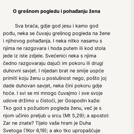
O grešnom pogledu i pohađanju žena
Sva braća, gdje god jesu i kamo god
pođu, neka se čuvaju grešnog pogleda na žene
i njihovog pohađanja. I neka nitko nasamu s
njima ne razgovara i hoda putem ili kod stola
jede iz iste zdjele. Svećenici neka s njima
čedno razgovaraju dajući im pokoru ili drugi
duhovni savjet. I nijedan brat ne smije uopće
primiti koju ženu u poslušnost nego, pošto joj
dade duhovan savjet, neka čini pokoru gdje
hoće. I svi se mi mnogo čuvajmo i sve svoje
udove držimo u čistoći, jer Gospodin kaže:
Tko god s požudom pogleda ženu, već je s
njom učinio preljub u srcu (Mt 5,29); a apostol:
Zar ne znate? Tijelo vaše hram je Duha
Svetoga (1Kor 6,19); a ako tko upropašćuje