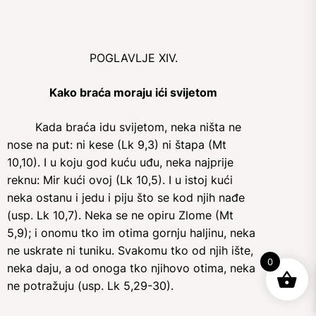
POGLAVLJE XIV.
Kako braća moraju ići svijetom
Kada braća idu svijetom, neka ništa ne
nose na put: ni kese (Lk 9,3) ni štapa (Mt
10,10). I u koju god kuću uđu, neka najprije
reknu: Mir kući ovoj (Lk 10,5). I u istoj kući
neka ostanu i jedu i piju što se kod njih nađe
(usp. Lk 10,7). Neka se ne opiru Zlome (Mt
5,9); i onomu tko im otima gornju haljinu, neka
ne uskrate ni tuniku. Svakomu tko od njih ište,
0
neka daju, a od onoga tko njihovo otima, neka
ne potražuju (usp. Lk 5,29-30).