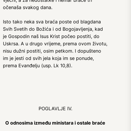
vječni; a za nedostatke i nemar braće tri
očenaša svakog dana.
Isto tako neka sva braća poste od blagdana
Svih Svetih do Božića i od Bogojavljenja, kad
je Gospodin naš Isus Krist počeo postiti, do
Uskrsa. A u drugo vrijeme, prema ovom životu,
nisu dužni postiti, osim petkom. I dopušteno
im je jesti od svih jela koja im se ponude,
prema Evanđelju (usp. Lk 10,8).
POGLAVLJE IV.
O odnosima između ministara i ostale braće