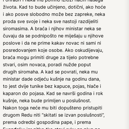
života. Kad to bude učinjeno, dotični, ako hoće
i ako posve slobodno može bez zapreke, neka
proda sve svoje i neka sve nastoji razdijeliti
siromasima. A braća i njihov ministar neka se
čuvaju da se podnipošto ne miješaju u njihove
poslove i da ne prime kakav novac ni sami ni
posredovanjem koje osobe. Ako oskudijevaju,
braća mogu primiti druge za tijelo potrebne
stvari, osim novaca, poradi nužde poput
drugih siromaha. A kad se povrati, neka mu
ministar dade odjeću kušnje na godinu dana,
to jest dvije tunike bez kapuce, pojas, hlače i
kaparon do pojasa. Kad se navrši godina i rok
kušnje, neka bude primljen u poslušnost.
Nakon toga neće mu biti dopušteno pristupiti
drugom Redu niti “skitati se izvan poslušnosti”,
prema odredbi gospodina pape, i prema