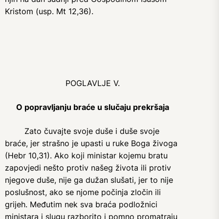
Kristom (usp. Mt 12,36).
POGLAVLJE V.
O popravljanju braće u slučaju prekršaja
Zato čuvajte svoje duše i duše svoje
braće, jer strašno je upasti u ruke Boga živoga
(Hebr 10,31). Ako koji ministar kojemu bratu
zapovjedi nešto protiv našeg života ili protiv
njegove duše, nije ga dužan slušati, jer to nije
poslušnost, ako se njome počinja zločin ili
grijeh. Međutim nek sva braća podložnici
ministara i slugu razborito i pomno promatraju