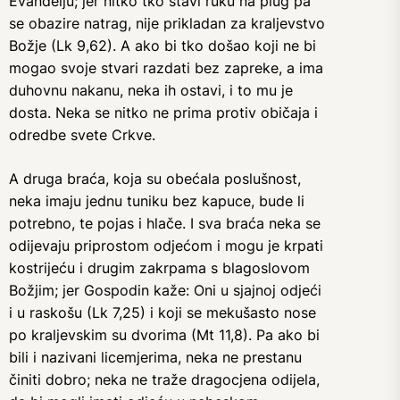
Evanđelju; jer nitko tko stavi ruku na plug pa
se obazire natrag, nije prikladan za kraljevstvo
Božje (Lk 9,62). A ako bi tko došao koji ne bi
mogao svoje stvari razdati bez zapreke, a ima
duhovnu nakanu, neka ih ostavi, i to mu je
dosta. Neka se nitko ne prima protiv običaja i
odredbe svete Crkve.
A druga braća, koja su obećala poslušnost,
neka imaju jednu tuniku bez kapuce, bude li
potrebno, te pojas i hlače. I sva braća neka se
odijevaju priprostom odjećom i mogu je krpati
kostrijeću i drugim zakrpama s blagoslovom
Božjim; jer Gospodin kaže: Oni u sjajnoj odjeći
i u raskošu (Lk 7,25) i koji se mekušasto nose
po kraljevskim su dvorima (Mt 11,8). Pa ako bi
bili i nazivani licemjerima, neka ne prestanu
činiti dobro; neka ne traže dragocjena odijela,