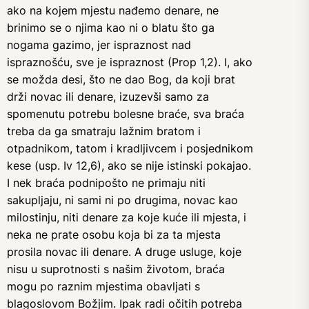
ako na kojem mjestu nađemo denare, ne
brinimo se o njima kao ni o blatu što ga
nogama gazimo, jer ispraznost nad
ispraznošću, sve je ispraznost (Prop 1,2). I, ako
se možda desi, što ne dao Bog, da koji brat
drži novac ili denare, izuzevši samo za
spomenutu potrebu bolesne braće, sva braća
treba da ga smatraju lažnim bratom i
otpadnikom, tatom i kradljivcem i posjednikom
kese (usp. Iv 12,6), ako se nije istinski pokajao.
I nek braća podnipošto ne primaju niti
sakupljaju, ni sami ni po drugima, novac kao
milostinju, niti denare za koje kuće ili mjesta, i
neka ne prate osobu koja bi za ta mjesta
prosila novac ili denare. A druge usluge, koje
nisu u suprotnosti s našim životom, braća
mogu po raznim mjestima obavljati s
blagoslovom Božjim. Ipak radi očitih potreba