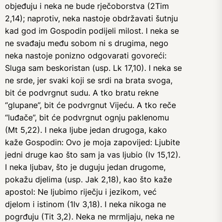
objeđuju i neka ne bude rječoborstva (2Tim
2,14); naprotiv, neka nastoje obdržavati šutnju
kad god im Gospodin podijeli milost. I neka se
ne svađaju među sobom ni s drugima, nego
neka nastoje ponizno odgovarati govoreći:
Sluga sam beskoristan (usp. Lk 17,10). I neka se
ne srde, jer svaki koji se srdi na brata svoga,
bit će podvrgnut sudu. A tko bratu rekne
“glupane”, bit će podvrgnut Vijeću. A tko reče
“luđače”, bit će podvrgnut ognju paklenomu
(Mt 5,22). I neka ljube jedan drugoga, kako
kaže Gospodin: Ovo je moja zapovijed: Ljubite
jedni druge kao što sam ja vas ljubio (Iv 15,12).
I neka ljubav, što je duguju jedan drugome,
pokažu djelima (usp. Jak 2,18), kao što kaže
apostol: Ne ljubimo riječju i jezikom, već
djelom i istinom (1Iv 3,18). I neka nikoga ne
pogrđuju (Tit 3,2). Neka ne mrmljaju, neka ne