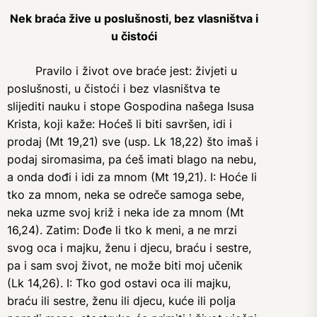
Nek braća žive u poslušnosti, bez vlasništva i
u čistoći
Pravilo i život ove braće jest: živjeti u
poslušnosti, u čistoći i bez vlasništva te
slijediti nauku i stope Gospodina našega Isusa
Krista, koji kaže: Hoćeš li biti savršen, idi i
prodaj (Mt 19,21) sve (usp. Lk 18,22) što imaš i
podaj siromasima, pa ćeš imati blago na nebu,
a onda dođi i idi za mnom (Mt 19,21). I: Hoće li
tko za mnom, neka se odreče samoga sebe,
neka uzme svoj križ i neka ide za mnom (Mt
16,24). Zatim: Dođe li tko k meni, a ne mrzi
svog oca i majku, ženu i djecu, braću i sestre,
pa i sam svoj život, ne može biti moj učenik
(Lk 14,26). I: Tko god ostavi oca ili majku,
braću ili sestre, ženu ili djecu, kuće ili polja