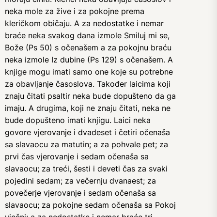
neka mole za žive i za pokojne prema
kleričkom običaju. A za nedostatke i nemar
braće neka svakog dana izmole Smiluj mi se,
Bože (Ps 50) s očenašem a za pokojnu braću
neka izmole Iz dubine (Ps 129) s očenašem. A
knjige mogu imati samo one koje su potrebne
za obavljanje časoslova. Također laicima koji
znaju čitati psaltir neka bude dopušteno da ga
imaju. A drugima, koji ne znaju čitati, neka ne
bude dopušteno imati knjigu. Laici neka
govore vjerovanje i dvadeset i četiri očenaša
sa slavaocu za matutin; a za pohvale pet; za
prvi čas vjerovanje i sedam očenaša sa
slavaocu; za treći, šesti i deveti čas za svaki
pojedini sedam; za večernju dvanaest; za
povečerje vjerovanje i sedam očenaša sa
slavaocu; za pokojne sedam očenaša sa Pokoj