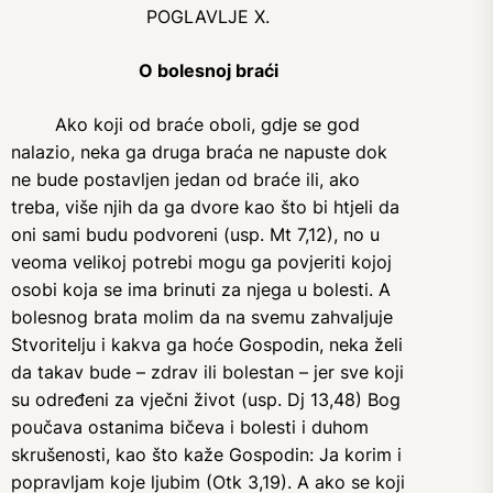
POGLAVLJE X.
O bolesnoj braći
Ako koji od braće oboli, gdje se god
nalazio, neka ga druga braća ne napuste dok
ne bude postavljen jedan od braće ili, ako
treba, više njih da ga dvore kao što bi htjeli da
oni sami budu podvoreni (usp. Mt 7,12), no u
veoma velikoj potrebi mogu ga povjeriti kojoj
osobi koja se ima brinuti za njega u bolesti. A
bolesnog brata molim da na svemu zahvaljuje
Stvoritelju i kakva ga hoće Gospodin, neka želi
da takav bude – zdrav ili bolestan – jer sve koji
su određeni za vječni život (usp. Dj 13,48) Bog
poučava ostanima bičeva i bolesti i duhom
skrušenosti, kao što kaže Gospodin: Ja korim i
popravljam koje ljubim (Otk 3,19). A ako se koji