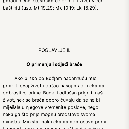
poradi mene, stostruko će primiti i život vječni
baštiniti (usp. Mt 19,29; Mk 10,19; Lk 18,29).
POGLAVLJE II.
O primanju i odjeći braće
Ako bi tko po Božjem nadahnuću htio
prigrliti ovaj život i došao našoj braći, neka ga
dobrostivo prime. Bude li odlučan prigrliti naš
život, nek se braća dobro čuvaju da se ne bi
miješala u njegove vremenite poslove, nego
neka ga što prije mognu predstave svome
ministru. Ministar pak neka ga dobrostivo primi
i ohrabri i neka mu pomno izloži način našega