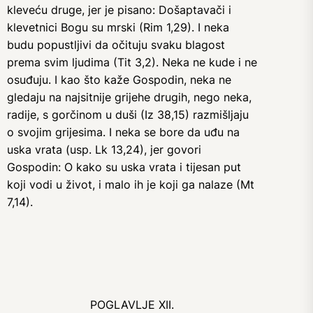
kleveću druge, jer je pisano: Došaptavači i
klevetnici Bogu su mrski (Rim 1,29). I neka
budu popustljivi da očituju svaku blagost
prema svim ljudima (Tit 3,2). Neka ne kude i ne
osuđuju. I kao što kaže Gospodin, neka ne
gledaju na najsitnije grijehe drugih, nego neka,
radije, s gorčinom u duši (Iz 38,15) razmišljaju
o svojim grijesima. I neka se bore da uđu na
uska vrata (usp. Lk 13,24), jer govori
Gospodin: O kako su uska vrata i tijesan put
koji vodi u život, i malo ih je koji ga nalaze (Mt
7,14).
POGLAVLJE XII.