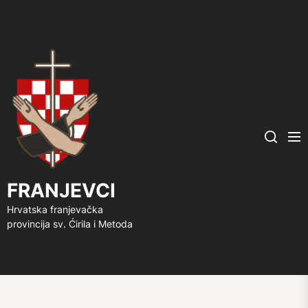
FRANJEVCI
Me
Search
FRANJEVCI
Hrvatska franjevačka
provincija sv. Ćirila i Metoda