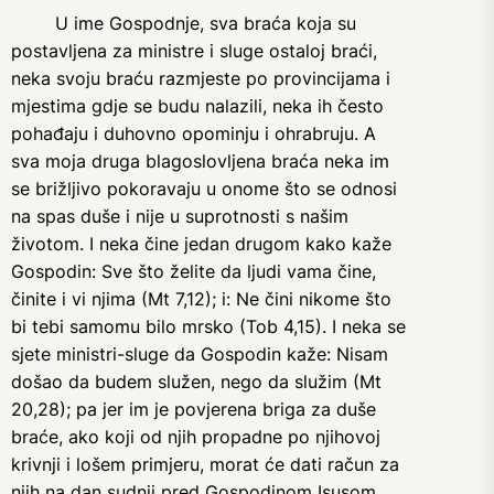
U ime Gospodnje, sva braća koja su
postavljena za ministre i sluge ostaloj braći,
neka svoju braću razmjeste po provincijama i
mjestima gdje se budu nalazili, neka ih često
pohađaju i duhovno opominju i ohrabruju. A
sva moja druga blagoslovljena braća neka im
se brižljivo pokoravaju u onome što se odnosi
na spas duše i nije u suprotnosti s našim
životom. I neka čine jedan drugom kako kaže
Gospodin: Sve što želite da ljudi vama čine,
činite i vi njima (Mt 7,12); i: Ne čini nikome što
bi tebi samomu bilo mrsko (Tob 4,15). I neka se
sjete ministri-sluge da Gospodin kaže: Nisam
došao da budem služen, nego da služim (Mt
20,28); pa jer im je povjerena briga za duše
braće, ako koji od njih propadne po njihovoj
krivnji i lošem primjeru, morat će dati račun za
njih na dan sudnji pred Gospodinom Isusom