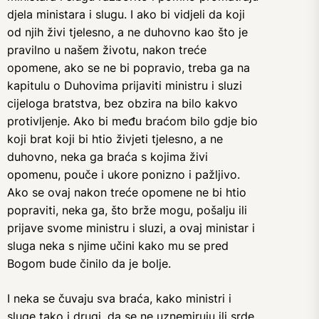
djela ministara i slugu. I ako bi vidjeli da koji
od njih živi tjelesno, a ne duhovno kao što je
pravilno u našem životu, nakon treće
opomene, ako se ne bi popravio, treba ga na
kapitulu o Duhovima prijaviti ministru i sluzi
cijeloga bratstva, bez obzira na bilo kakvo
protivljenje. Ako bi među braćom bilo gdje bio
koji brat koji bi htio živjeti tjelesno, a ne
duhovno, neka ga braća s kojima živi
opomenu, pouče i ukore ponizno i pažljivo.
Ako se ovaj nakon treće opomene ne bi htio
popraviti, neka ga, što brže mogu, pošalju ili
prijave svome ministru i sluzi, a ovaj ministar i
sluga neka s njime učini kako mu se pred
Bogom bude činilo da je bolje.
I neka se čuvaju sva braća, kako ministri i
sluge tako i drugi, da se ne uznemiruju ili srde