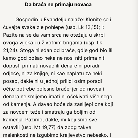
Da braća ne primaju novaca
Gospodin u Evanđelju nalaže: Klonite se i
čuvajte svake zle pohlepe (usp. Lk 12,15); i:
Pazite na se da vam srca ne otežaju u skrbi
ovoga vijeka i u životnim brigama (usp. Lk
21,24). Stoga nijedan od braće, gdje god bio ili
kamo god pošao neka ne nosi niti prima niti
dopusti primati novac ili denare ni poradi
odjeće, ni za knjige, ni kao naplatu za neki
posao, dakle ni u jednoj prilici osim poradi
očite potrebe bolesne braće; jer od novca i
denara ne smijemo imati ni očekivati više nego
od kamenja. A đavao hoće da zaslijepi one koji
za novcem teže i smatraju ga boljim od
kamenja. Pazimo, dakle, mi koji smo sve
ostavili (usp. Mt 19,77) da zbog takve
malenkosti ne izgubimo kraljevstvo nebesko. I