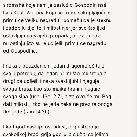
siromaha koje nam je zaslužio Gospodin naš
Isus Krist. A braća koja se trude sakupljajući je
primit će veliku nagradu i pomažu da je steknu
i zadobiju djelitelji milostinje; jer sve što ljudi
ostavljaju na svijetu propada, ali za ljubav i
milostinju što su je udijelili primit će nagradu
od Gospodina.
I neka s pouzdanjem jedan drugome očituje
svoju potrebu, da jedan primi što mu treba a
drugi da udijeli. I neka svaki ljubi i njeguje
svoga brata, kao što majka hrani i njeguje
svoga sina (usp. 1Sol 2,7), a za ovo će mu Bog
dati milost. I tko ne jede neka ne prezire onoga
tko jede (Rim 14,3b).
I kad god nastupi oskudica, dopušteno je
svekolikoj braći gdje god bila služiti se jelima