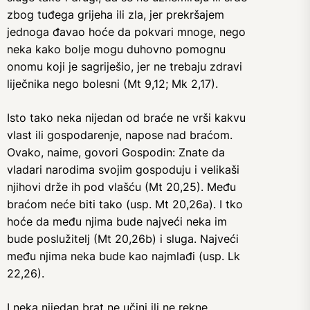
zbog tuđega grijeha ili zla, jer prekršajem
jednoga đavao hoće da pokvari mnoge, nego
neka kako bolje mogu duhovno pomognu
onomu koji je sagriješio, jer ne trebaju zdravi
liječnika nego bolesni (Mt 9,12; Mk 2,17).
Isto tako neka nijedan od braće ne vrši kakvu
vlast ili gospodarenje, napose nad braćom.
Ovako, naime, govori Gospodin: Znate da
vladari narodima svojim gospoduju i velikaši
njihovi drže ih pod vlašću (Mt 20,25). Među
braćom neće biti tako (usp. Mt 20,26a). I tko
hoće da među njima bude najveći neka im
bude poslužitelj (Mt 20,26b) i sluga. Najveći
među njima neka bude kao najmlađi (usp. Lk
22,26).
I neka nijedan brat ne učini ili ne rekne