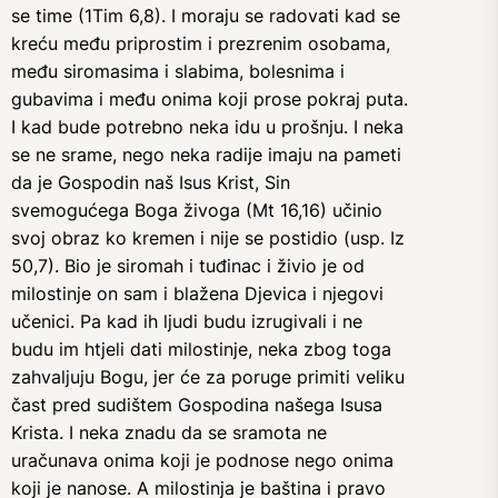
se time (1Tim 6,8). I moraju se radovati kad se
kreću među priprostim i prezrenim osobama,
među siromasima i slabima, bolesnima i
gubavima i među onima koji prose pokraj puta.
I kad bude potrebno neka idu u prošnju. I neka
se ne srame, nego neka radije imaju na pameti
da je Gospodin naš Isus Krist, Sin
svemogućega Boga živoga (Mt 16,16) učinio
svoj obraz ko kremen i nije se postidio (usp. Iz
50,7). Bio je siromah i tuđinac i živio je od
milostinje on sam i blažena Djevica i njegovi
učenici. Pa kad ih ljudi budu izrugivali i ne
budu im htjeli dati milostinje, neka zbog toga
zahvaljuju Bogu, jer će za poruge primiti veliku
čast pred sudištem Gospodina našega Isusa
Krista. I neka znadu da se sramota ne
uračunava onima koji je podnose nego onima
koji je nanose. A milostinja je baština i pravo