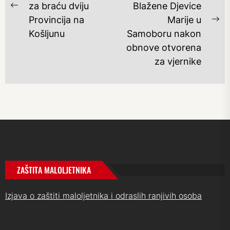
za braću dviju
Blažene Djevice
Previous
Provincija na
Marije u
post:
Ne
Košljunu
Samoboru nakon
po
obnove otvorena
za vjernike
ZAŠTITA MALOLJETNIKA
Izjava o zaštiti maloljetnika i odraslih ranjivih osoba