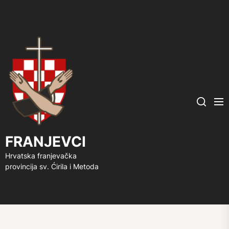
FRANJEVCI
Me
Search
FRANJEVCI
Hrvatska franjevačka
provincija sv. Ćirila i Metoda