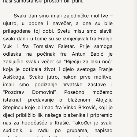
naši samostanski prostori bili puni.
Svaki dan smo imali zajedničke molitve –
ujutro, u podne i navečer, a one su bile
prilagođene toj dobi. Svetu misu smo slavili
svaki dan i u tome su se izmjenjivali fra Franjo
Vuk i fra Tomislav Faletar. Prije samoga
odlaska na počinak fra Antun Babić je
zaključio svaku večer sa “Riječju za laku noć”
koja je doticala život i djelo svetoga Franje
Asiškoga. Svako jutro, nakon prve molitve,
imali smo podizanje hrvatske zastave i
“Pozdrav Domovini”. Posebno možemo
istaknuti predavanje o blaženom Alojziju
Stepincu koje je imao fra Vinko Brković, koji je
djeci približilo lik našega blaženika i pripremio
nas za hodočašće u Krašić. Također je svaki
sudionik, u radu po grupama, napisao