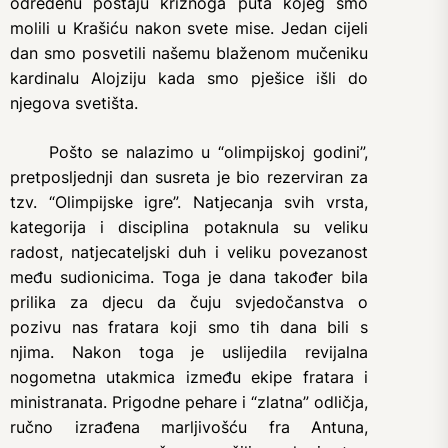
određenu postaju križnoga puta kojeg smo
molili u Krašiću nakon svete mise. Jedan cijeli
dan smo posvetili našemu blaženom mučeniku
kardinalu Alojziju kada smo pješice išli do
njegova svetišta.
Pošto se nalazimo u “olimpijskoj godini”,
pretposljednji dan susreta je bio rezerviran za
tzv. “Olimpijske igre”. Natjecanja svih vrsta,
kategorija i disciplina potaknula su veliku
radost, natjecateljski duh i veliku povezanost
među sudionicima. Toga je dana također bila
prilika za djecu da čuju svjedočanstva o
pozivu nas fratara koji smo tih dana bili s
njima. Nakon toga je uslijedila revijalna
nogometna utakmica između ekipe fratara i
ministranata. Prigodne pehare i “zlatna” odličja,
ručno izrađena marljivošću fra Antuna,