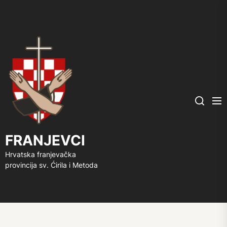
FRANJEVCI
Me
Search
FRANJEVCI
Hrvatska franjevačka
provincija sv. Ćirila i Metoda