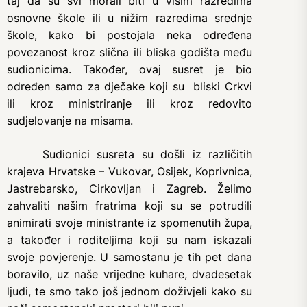
taj da su svi morali biti u višim razredima
osnovne škole ili u nižim razredima srednje
škole, kako bi postojala neka određena
povezanost kroz slična ili bliska godišta među
sudionicima. Također, ovaj susret je bio
određen samo za dječake koji su bliski Crkvi
ili kroz ministriranje ili kroz redovito
sudjelovanje na misama.
Sudionici susreta su došli iz različitih
krajeva Hrvatske – Vukovar, Osijek, Koprivnica,
Jastrebarsko, Cirkovljan i Zagreb. Želimo
zahvaliti našim fratrima koji su se potrudili
animirati svoje ministrante iz spomenutih župa,
a također i roditeljima koji su nam iskazali
svoje povjerenje. U samostanu je tih pet dana
boravilo, uz naše vrijedne kuhare, dvadesetak
ljudi, te smo tako još jednom doživjeli kako su