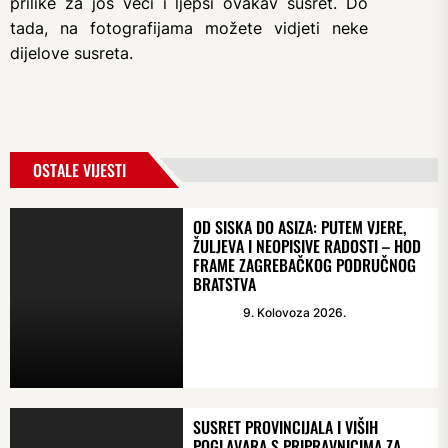
prilike za još veći i ljepši ovakav susret. Do
tada, na fotografijama možete vidjeti neke
dijelove susreta.
OSTALE VIJESTI
OD SISKA DO ASIZA: PUTEM VJERE,
ŽULJEVA I NEOPISIVE RADOSTI – HOD
FRAME ZAGREBAČKOG PODRUČNOG
BRATSTVA
9. Kolovoza 2026.
SUSRET PROVINCIJALA I VIŠIH
POGLAVARA S PRIPRAVNICIMA ZA