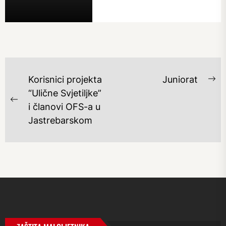
NAVIGACIJA
Korisnici projekta
Juniorat
Ne
OBJAVA
“Ulične Svjetiljke”
po
Previous
i članovi OFS-a u
post:
Jastrebarskom