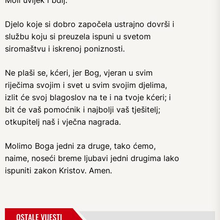
Moli uvijek i bdij.
Djelo koje si dobro započela ustrajno dovrši i
službu koju si preuzela ispuni u svetom
siromaštvu i iskrenoj poniznosti.
Ne plaši se, kćeri, jer Bog, vjeran u svim
riječima svojim i svet u svim svojim djelima,
izlit će svoj blagoslov na te i na tvoje kćeri; i
bit će vaš pomoćnik i najbolji vaš tješitelj;
otkupitelj naš i vječna nagrada.
Molimo Boga jedni za druge, tako ćemo,
naime, noseći breme ljubavi jedni drugima lako
ispuniti zakon Kristov. Amen.
OSTALE VIJESTI