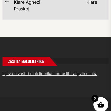
OBJAVA
Ne
Klare Agnezi
Klare
Previous
po
Praškoj
post:
ZAŠTITA MALOLJETNIKA
Izjava o zaštiti maloljetnika i odraslih ranjivih osoba
0
UP
↑