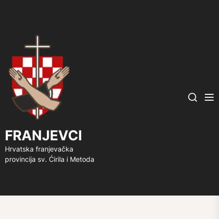
FRANJEVCI
Me
Search
FRANJEVCI
Hrvatska franjevačka
provincija sv. Ćirila i Metoda