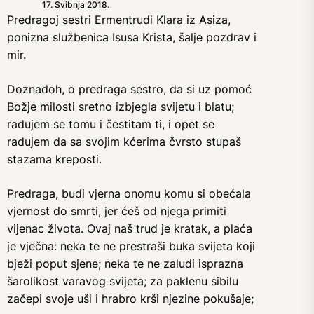
17. Svibnja 2018.
Predragoj sestri Ermentrudi Klara iz Asiza,
ponizna službenica Isusa Krista, šalje pozdrav i
mir.
Doznadoh, o predraga sestro, da si uz pomoć
Božje milosti sretno izbjegla svijetu i blatu;
radujem se tomu i čestitam ti, i opet se
radujem da sa svojim kćerima čvrsto stupaš
stazama kreposti.
Predraga, budi vjerna onomu komu si obećala
vjernost do smrti, jer ćeš od njega primiti
vijenac života. Ovaj naš trud je kratak, a plaća
je vječna: neka te ne prestraši buka svijeta koji
bježi poput sjene; neka te ne zaludi isprazna
šarolikost varavog svijeta; za paklenu sibilu
začepi svoje uši i hrabro krši njezine pokušaje;